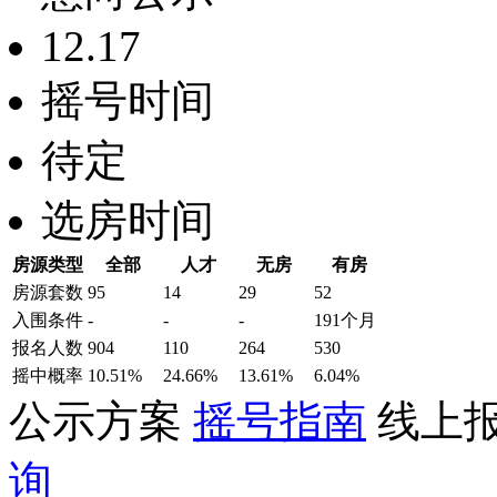
12.17
摇号时间
待定
选房时间
房源类型
全部
人才
无房
有房
房源套数
95
14
29
52
入围条件
-
-
-
191个月
报名
人数
904
110
264
530
摇中概率
10.51%
24.66%
13.61%
6.04%
公示方案
摇号指南
线上
询