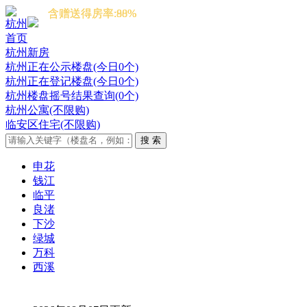
含赠送得房率:88%
含赠送得房率:90%
含赠送得房率:88%
杭州
首页
杭州新房
杭州正在公示楼盘(今日0个)
杭州正在登记楼盘(今日0个)
杭州楼盘摇号结果查询(0个)
杭州公寓(不限购)
临安区住宅(不限购)
申花
钱江
临平
良渚
下沙
绿城
万科
西溪