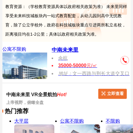
教育资源：（学校教育资源具体以政府相关政策为准） 未来里同样
享受未来科技城板块内一站式教育配套，从幼儿园到高中无忧教
育，除了公立学校外，政府在科技城板块重点引进两所私立名校，
距离项目均在1-2公里；具体以政府相关政策为准。
公寓不限购
中南未来里
余杭
35000-50000
元/㎡
地址：
文一西路与荆长大道交叉口
立即查看
中南未来里 VR全景航拍
Hot!
上帝视野，俯瞰全盘
热门推荐
大平层
公寓不限购
不限购