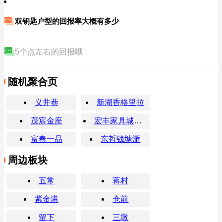
双钥匙户型的回报率大概有多少
5个点左右的回报哦
随机聚合页
义井巷
新湖香格里拉
茂宸金座
宏丰家具城小区
富春一品
东哲钱塘滙
周边板块
五常
蒋村
紫金港
仓前
留下
三墩