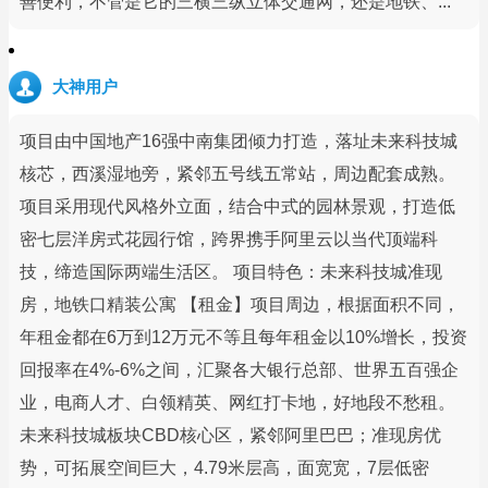
善便利，不管是它的三横三纵立体交通网，还是地铁、...
大神用户
项目由中国地产16强中南集团倾力打造，落址未来科技城
核芯，西溪湿地旁，紧邻五号线五常站，周边配套成熟。
项目采用现代风格外立面，结合中式的园林景观，打造低
密七层洋房式花园行馆，跨界携手阿里云以当代顶端科
技，缔造国际两端生活区。 项目特色：未来科技城准现
房，地铁口精装公寓 【租金】项目周边，根据面积不同，
年租金都在6万到12万元不等且每年租金以10%增长，投资
回报率在4%-6%之间，汇聚各大银行总部、世界五百强企
业，电商人才、白领精英、网红打卡地，好地段不愁租。
未来科技城板块CBD核心区，紧邻阿里巴巴；准现房优
势，可拓展空间巨大，4.79米层高，面宽宽，7层低密