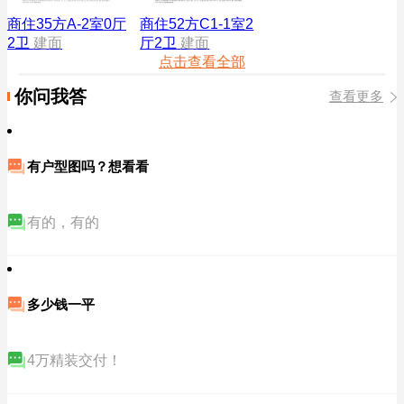
商住35方A-2室0厅
商住52方C1-1室2
2卫
建面
厅2卫
建面
点击查看全部
你问我答
查看更多
有户型图吗？想看看
有的，有的
多少钱一平
4万精装交付！