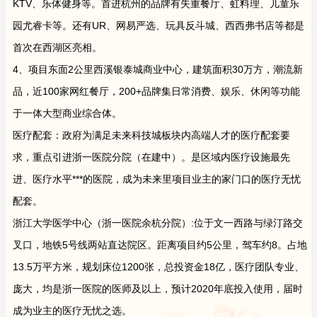
KTV、乐体健身等。首进杭州的品牌有失重餐厅、虹料理、儿童乐
园尤睿卡等。还有UR、网易严选、玩具反斗城、西西弗书店等都是
首次在西湖区亮相。
4、项目东面2公里西溪银泰城商业中心，建筑面积30万方，潮流新
品，近100家网红餐厅，200+品牌集日常消费、娱乐、休闲等功能
于一体大型商业综合体。
医疗配套：政府为满足未来科技城板块内高端人才的医疗配套要
求，重点引进浙一医院分院（在建中）。是区域内医疗设施最先
进、医疗水平***的医院，成为未来里项目业主的家门口的医疗无忧
配套。
浙江大学医学中心（浙一医院余杭分院）:位于文一西路与绿汀路交
叉口，地铁5号线两站直达院区。距离项目约5公里，驾车约8。占地
13.5万平方米，规划床位1200张，总投资金18亿，医疗团队专业、
庞大，均是浙一医院的医师及以上，预计2020年底投入使用，届时
成为业主的医疗无忧之选。