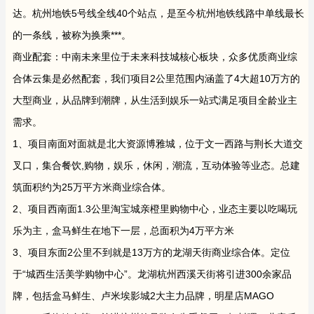
达。杭州地铁5号线全线40个站点，是至今杭州地铁线路中单线最长
的一条线，被称为换乘***。
商业配套：中南未来里位于未来科技城核心板块，众多优质商业综
合体云集是必然配套，我们项目2公里范围内涵盖了4大超10万方的
大型商业，从品牌到潮牌，从生活到娱乐一站式满足项目全龄业主
需求。
1、项目南面对面就是北大资源博雅城，位于文一西路与荆长大道交
叉口，集合餐饮,购物，娱乐，休闲，潮流，互动体验等业态。总建
筑面积约为25万平方米商业综合体。
2、项目西南面1.3公里淘宝城亲橙里购物中心，业态主要以吃喝玩
乐为主，盒马鲜生在地下一层，总面积为4万平方米
3、项目东面2公里不到就是13万方的龙湖天街商业综合体。定位
于“城西生活美学购物中心”。龙湖杭州西溪天街将引进300余家品
牌，包括盒马鲜生、卢米埃影城2大主力品牌，明星店MAGO