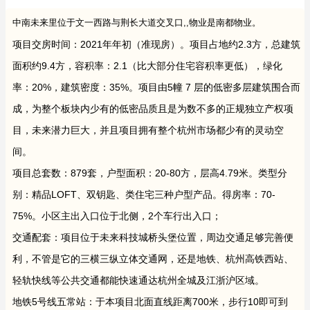
中南未来里位于文一西路与荆长大道交叉口,,物业是南都物业。
项目交房时间：2021年年初（准现房）。项目占地约2.3方，总建筑
面积约9.4方，容积率：2.1（比大部分住宅容积率更低），绿化
率：20%，建筑密度：35%。项目由5幢 7 层的低密多层建筑围合而
成，为整个板块内少有的低密品质且是为数不多的正规独立产权项
目，未来潜力巨大，并且项目拥有整个杭州市场都少有的灵动空
间。
项目总套数：879套，户型面积：20-80方，层高4.79米。类型分
别：精品LOFT、双钥匙、类住宅三种户型产品。得房率：70-
75%。小区主出入口位于北侧，2个车行出入口；
交通配套：项目位于未来科技城桥头堡位置，周边交通足够完善便
利，不管是它的三横三纵立体交通网，还是地铁、杭州高铁西站、
轻轨快线等公共交通都能快速通达杭州全城及江浙沪区域。
地铁5号线五常站：于本项目北面直线距离700米，步行10即可到