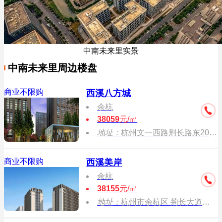
中南未来里实景
中南未来里周边楼盘
商业不限购
西溪八方城
余杭
38059
元/㎡
地址：
杭州文一西路荆长路东200米
商业不限购
西溪美岸
余杭
38155
元/㎡
地址：
杭州市余杭区 荊长大道与同顺路交叉路口