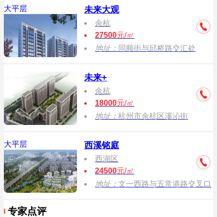
大平层
未来大观
余杭
27500
元/㎡
地址：
同顺街与邱桥路交汇处
未来+
余杭
18000
元/㎡
地址：
杭州市余杭区溪沁街
大平层
西溪铭庭
西湖区
24500
元/㎡
地址：
文一西路与五常港路交叉口
专家点评