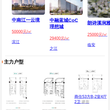
中南江一云境
中融蓝城CoC
朗诗溪涧
理想城
50000
元/㎡
25000
元/㎡
29400
元/㎡
滨江
临安
之江
主力户型
商住53方B-2室4厅
2卫
建面