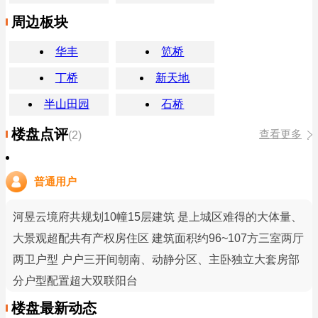
周边板块
华丰
笕桥
丁桥
新天地
半山田园
石桥
楼盘点评
查看更多
(2)
普通用户
河昱云境府共规划10幢15层建筑 是上城区难得的大体量、
大景观超配共有产权房住区 建筑面积约96~107方三室两厅
两卫户型 户户三开间朝南、动静分区、主卧独立大套房部
分户型配置超大双联阳台
楼盘最新动态