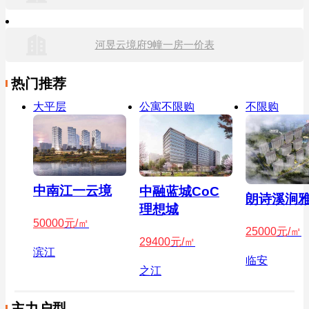
河昱云境府9幢一房一价表
热门推荐
大平层
公寓不限购
不限购
中南江一云境
中融蓝城CoC
朗诗溪涧
理想城
50000
元/㎡
25000
元/㎡
29400
元/㎡
滨江
临安
之江
主力户型