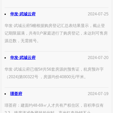
华发·武珹云府
2024-07-25
华发·武珹云府5幢根据购房登记汇总表结果显示，截止登
记期限届满，共有0户家庭进行了购房登记，未达到可售房
源总数，无需摇号。
华发·武珹云府
2024-07-20
华发·武珹云府已领5#共56套房源的预售证，杭房预许字
（2024)第00322号 ，房源均价40800元/平米。
璟荟府
2024-07-19
璟荟府：建面约48-69㎡人才共有产权住区，容积率仅有
2.2，臻席递减争藏就趁此时，高光红盘劲销不止