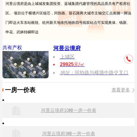
河昱云境府是由上城城发集团投资、蓝城集团代建管理的高品质共有产权房社
区。
项目位于横塘片区核芯，同协路、留石路两大城市主轴交汇点南侧一脚油
门即达火车东站枢纽、杭州新天地依托地铁四号线双站点可实现奥体、钱新、
申花、武林转瞬即达
共有产权
河昱云境府
上城区
29925
元/㎡
地址：
同协路与横塘中路交叉口
一房一价表
查看更多
河昱云境府10幢一房一价表
河昱云境府3幢一房一价表