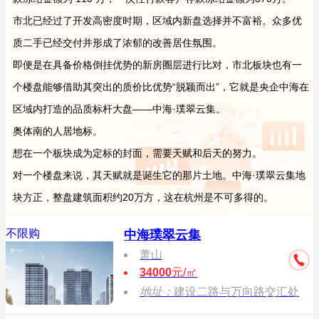
市北已经过了开发高密度时期，区域内新盘选择并不富裕。众多优
质二手已经交付并形成了浓郁的改善居住氛围。
即便是在具备价格倒挂优势的新房圈层进行比对，市北板块也有一
个楼盘能够借助其突出的质价比优势“脱颖而出”，它就是央企中海在
区域内打造的品质标杆大盘——中海·璞翠云集。
奥体南的人居地标。
想在一个板块成为定标的封面，需要天赋和后天的努力。
对一个楼盘来说，其天赋就是诞生它的那片土地。中海·璞翠云集地
块方正，整盘建筑面积约20万方，这在杭州是不可多得的。
不限购
中海璞翠云集
萧山
34000
元/㎡
地址：
建设二路与万向路交汇处