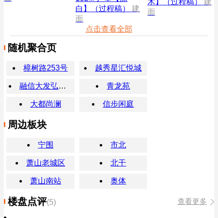
木】（过程稿）
建
白】（过程稿）
建
面
面
点击查看全部
随机聚合页
樟树路253号
越秀星汇悦城
融信大发弘阳沁澜
青龙苑
大都尚澜
信步闲庭
周边板块
宁围
市北
萧山老城区
北干
萧山南站
奥体
楼盘点评
查看更多
(5)