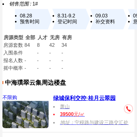
销售范围 :
1#
08.28
8.31-9.2
09.03
0
预售时间
登记时间
补交资料
房源类型
全部
人才
无房
有房
房源套数
84
8
42
34
入围条件
-
-
-
报名
人数
-
-
-
-
摇中概率
-
-
-
-
中海璞翠云集周边楼盘
不限购
绿城保利交控·桂月云翠园
萧山
39500
元/㎡
地址：
宁税路与建设三路交汇处