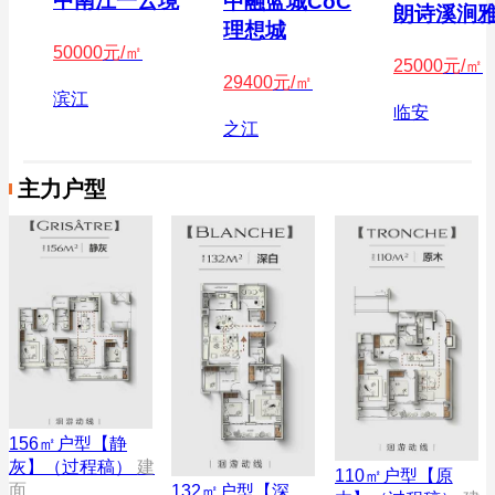
中南江一云境
中融蓝城CoC
朗诗溪涧
理想城
50000
元/㎡
25000
元/㎡
29400
元/㎡
滨江
临安
之江
主力户型
156㎡户型【静
灰】（过程稿）
建
110㎡户型【原
面
132㎡户型【深