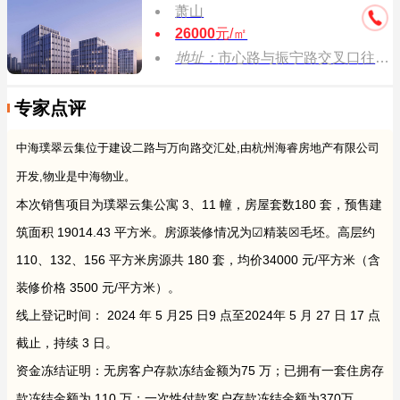
萧山
26000
元/㎡
地址：
市心路与振宁路交叉口往东300米
专家点评
中海璞翠云集位于建设二路与万向路交汇处,由杭州海睿房地产有限公司
开发,物业是中海物业。
本次销售项目为璞翠云集公寓 3、11 幢，房屋套数180 套，预售建
筑面积 19014.43 平方米。房源装修情况为☑精装☒毛坯。高层约
110、132、156 平方米房源共 180 套，均价34000 元/平方米（含
装修价格 3500 元/平方米）。
线上登记时间： 2024 年 5 月25 日9 点至2024年 5 月 27 日 17 点
截止，持续 3 日。
资金冻结证明：无房客户存款冻结金额为75 万；已拥有一套住房存
款冻结金额为 110 万；一次性付款客户存款冻结金额为370万。