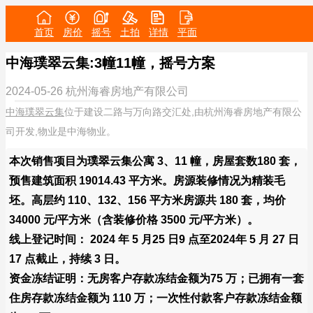
首页
房价
摇号
土拍
详情
平面
中海璞翠云集:3幢11幢，摇号方案
2024-05-26
杭州海睿房地产有限公司
中海璞翠云集
位于建设二路与万向路交汇处,由杭州海睿房地产有限公
司开发,物业是中海物业。
本次销售项目为璞翠云集公寓 3、11 幢，房屋套数180 套，
预售建筑面积 19014.43 平方米。房源装修情况为精装毛
坯。高层约 110、132、156 平方米房源共 180 套，均价
34000 元/平方米（含装修价格 3500 元/平方米）。
线上登记时间： 2024 年 5 月25 日9 点至2024年 5 月 27 日
17 点截止，持续 3 日。
资金冻结证明：无房客户存款冻结金额为75 万；已拥有一套
住房存款冻结金额为 110 万；一次性付款客户存款冻结金额