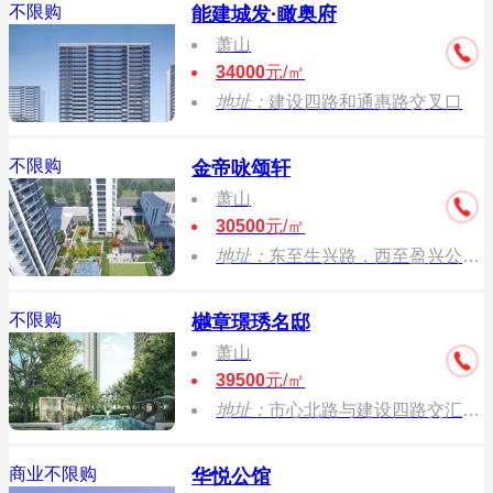
不限购
能建城发·瞰奥府
萧山
34000
元/㎡
地址：
建设四路和通惠路交叉口
不限购
金帝咏颂轩
萧山
30500
元/㎡
地址：
东至生兴路，西至盈兴公寓，北至规划振宁路
不限购
樾章璟琇名邸
萧山
39500
元/㎡
地址：
市心北路与建设四路交汇处东北侧
商业不限购
华悦公馆