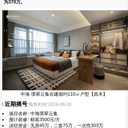
为370万。
中海·璞翠云集在建面约110㎡户型【原木】
近期摇号
预售时间:2024-08-28
项目名称 :
中海璞翠云集
预计装修 :
精装3500元/方
冻结资金 :
无房45万，二套75万，一次性303万