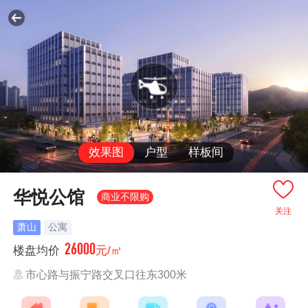
效果图
户型
样板间
华悦公馆
商业不限购
关注
萧山
公寓
26000
楼盘均价
元/㎡
市心路与振宁路交叉口往东300米