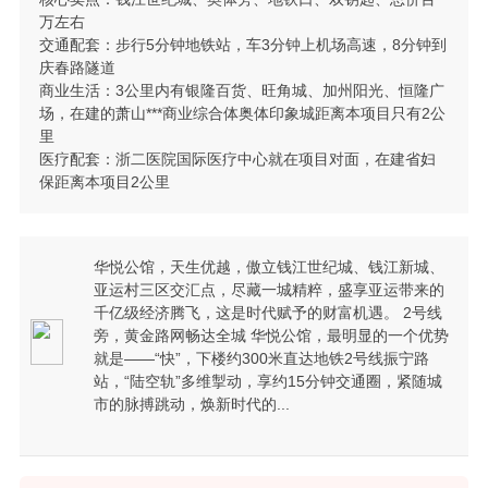
万左右
交通配套：步行5分钟地铁站，车3分钟上机场高速，8分钟到
庆春路隧道
商业生活：3公里内有银隆百货、旺角城、加州阳光、恒隆广
场，在建的萧山***商业综合体奥体印象城距离本项目只有2公
里
医疗配套：浙二医院国际医疗中心就在项目对面，在建省妇
保距离本项目2公里
华悦公馆，天生优越，傲立钱江世纪城、钱江新城、
亚运村三区交汇点，尽藏一城精粹，盛享亚运带来的
千亿级经济腾飞，这是时代赋予的财富机遇。 2号线
旁，黄金路网畅达全城 华悦公馆，最明显的一个优势
就是——“快”，下楼约300米直达地铁2号线振宁路
站，“陆空轨”多维掣动，享约15分钟交通圈，紧随城
市的脉搏跳动，焕新时代的...