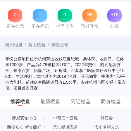
0
0
0
36
516
正在公示
正在登记
摇号查询
预计开盘
公寓
杭州楼盘
萧山楼盘
华悦公馆
华悦公馆项目位于杭州萧山区钱江世纪城、奥体旁、地铁口、总体
量1200套、产品为4.79米精装LOFT、2022年交付、附近配套齐
全、银泰百货、恒隆广场、旺角城、距离浙二医院国际医疗中心10
0米、生活便利，拿地时间为2019年4月、开元物业、费用为4元/平
方含能耗、前往庆春路隧道只有1.5公里、去往杭州市区交通非常方
便、项目首次开盘
推荐楼盘
最新楼盘
附近楼盘
同价楼盘
海威安铂中心
中南江一云境
静江会
西投众安·紫金蘭轩
滨江揽潮誉道
滨汇名望云筑