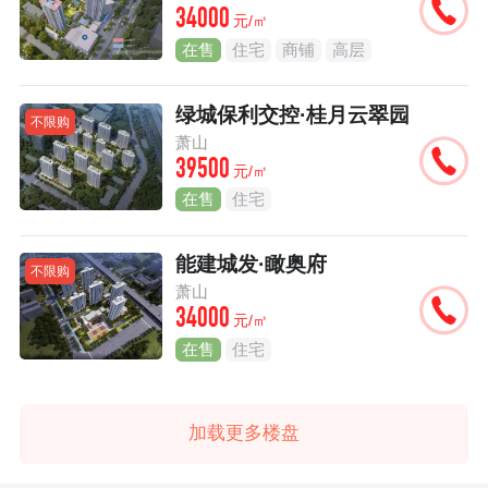
34000
元/㎡
在售
住宅
商铺
高层
绿城保利交控·桂月云翠园
不限购
萧山
39500
元/㎡
在售
住宅
能建城发·瞰奥府
不限购
萧山
34000
元/㎡
在售
住宅
加载更多楼盘