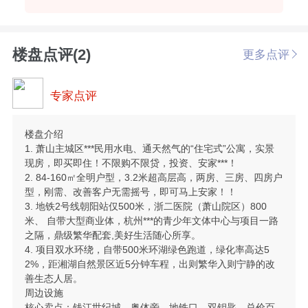
楼盘点评(2)
更多点评
专家点评
楼盘介绍
1. 萧山主城区***民用水电、通天然气的“住宅式”公寓，实景
现房，即买即住！不限购不限贷，投资、安家***！
2. 84-160㎡全明户型，3.2米超高层高，两房、三房、四房户
型，刚需、改善客户无需摇号，即可马上安家！！
3. 地铁2号线朝阳站仅500米，浙二医院（萧山院区）800
米、 自带大型商业体，杭州***的青少年文体中心与项目一路
之隔，鼎级繁华配套,美好生活随心所享。
4. 项目双水环绕，自带500米环湖绿色跑道，绿化率高达5
2%，距湘湖自然景区近5分钟车程，出则繁华入则宁静的改
善生态人居。
周边设施
核心卖点：钱江世纪城、奥体旁、地铁口、双钥匙、总价百