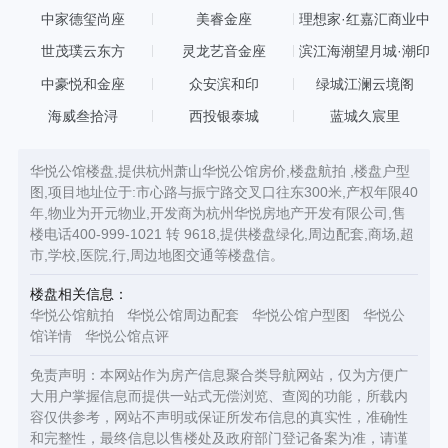
中家德玺尚座
美睿金座
理想家·红嘉汇商业中
心
世茂璞云东方
灵龙艺音金座
滨江海潮望月城·潮印
中豪悦和金座
众安滨和印
绿城江澜云境阁
海威叁拾浔
西投银泰城
蓝城久宸里
华悦公馆楼盘,提供杭州萧山华悦公馆房价,楼盘航拍 ,楼盘户型
图,项目地址位于:市心路与振宁路交叉口往东300米,产权年限40
年,物业为开元物业,开发商为杭州华悦房地产开发有限公司,售
楼电话400-999-1021 转 9618,提供楼盘绿化,周边配套,商场,超
市,学校,医院,行,周边地图交通等楼盘信。
楼盘相关信息：
华悦公馆航拍
华悦公馆周边配套
华悦公馆户型图
华悦公
馆详情
华悦公馆点评
免责声明：本网站作为房产信息聚合类导航网站，仅为方便广
大用户掌握信息而提供一站式无偿浏览、查阅的功能，所载内
容仅供参考，网站不声明或保证所发布信息的真实性，准确性
和完整性，最终信息以售楼处及政府部门登记备案为准，请谨