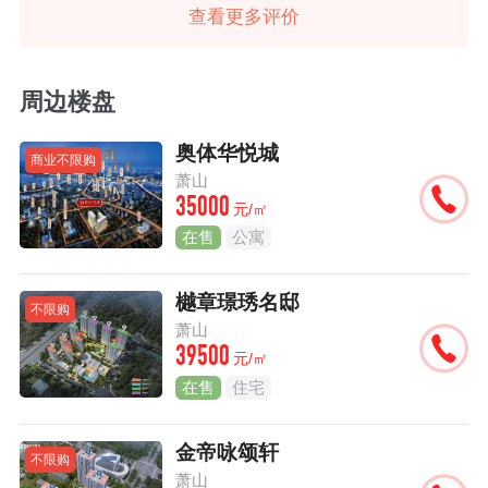
查看更多评价
周边楼盘
奥体华悦城
商业不限购
萧山
35000
元/㎡
在售
公寓
樾章璟琇名邸
不限购
萧山
39500
元/㎡
在售
住宅
金帝咏颂轩
不限购
萧山