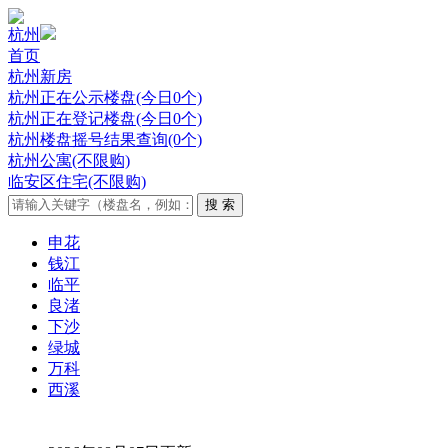
本期开盘
本期开盘
杭州
首页
杭州新房
杭州正在公示楼盘(今日0个)
杭州正在登记楼盘(今日0个)
杭州楼盘摇号结果查询(0个)
杭州公寓(不限购)
临安区住宅(不限购)
申花
钱江
临平
良渚
下沙
绿城
万科
西溪