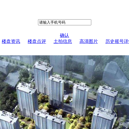
确认
楼盘资讯
楼盘点评
土拍信息
高清图片
历史摇号详