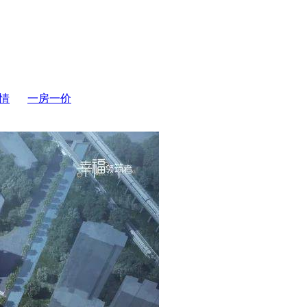
情
一房一价