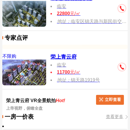
临安
22800
元/㎡
地址：
临安区锦天路与新民街交叉口
专家点评
不限购
荣上青云府
临安
11700
元/㎡
地址：
锦天路1919号
立即查看
荣上青云府 VR全景航拍
Hot!
上帝视野，俯瞰全盘
一房一价表
查看更多