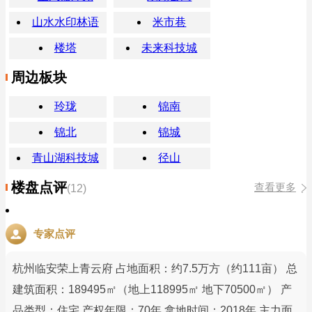
山水水印林语
米市巷
楼塔
未来科技城
周边板块
玲珑
锦南
锦北
锦城
青山湖科技城
径山
楼盘点评
查看更多
(12)
专家点评
杭州临安荣上青云府 占地面积：约7.5万方（约111亩） 总
建筑面积：189495㎡（地上118995㎡ 地下70500㎡） 产
品类型：住宅 产权年限：70年 拿地时间：2018年 主力面