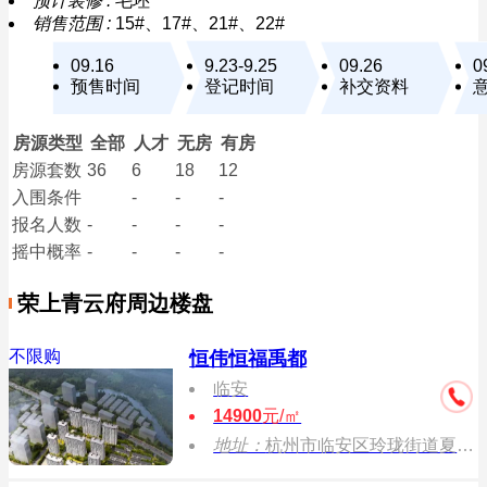
预计装修 :
毛坯
销售范围 :
15#、17#、21#、22#
09.16
9.23-9.25
09.26
0
预售时间
登记时间
补交资料
房源类型
全部
人才
无房
有房
房源套数
36
6
18
12
入围条件
-
-
-
报名
人数
-
-
-
-
摇中概率
-
-
-
-
荣上青云府周边楼盘
不限购
恒伟恒福禹都
临安
14900
元/㎡
地址：
杭州市临安区玲珑街道夏禹街118号桥文化公园旁