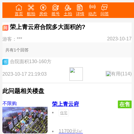
首页
航拍
房价
摇号
土拍
详情
动态
问答
荣上青云府合院多大面积的?
问
2023-10-17
游客：***
共有1个回答
合院面积130-160方
答
有用(
114
)
2023-10-17 21:19:03
此问题相关楼盘
不限购
荣上青云府
在售
住宅
11700元/㎡