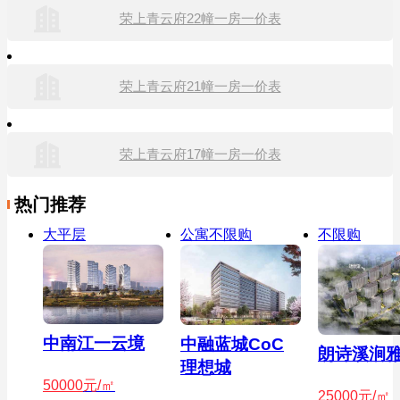
荣上青云府22幢一房一价表
荣上青云府21幢一房一价表
荣上青云府17幢一房一价表
热门推荐
大平层
公寓不限购
不限购
中南江一云境
中融蓝城CoC
朗诗溪涧
理想城
50000
元/㎡
25000
元/㎡