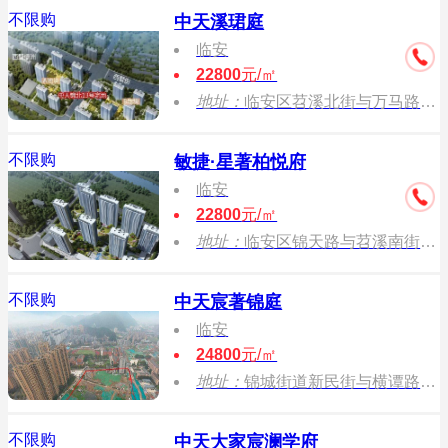
不限购
中天溪珺庭
临安
22800
元/㎡
地址：
临安区苕溪北街与万马路交叉口往西约200米
不限购
敏捷·星著柏悦府
临安
22800
元/㎡
地址：
临安区锦天路与苕溪南街交叉口
不限购
中天宸著锦庭
临安
24800
元/㎡
地址：
锦城街道新民街与横谭路交叉口
不限购
中天大家宸澜学府