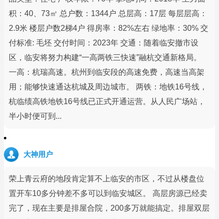
积：40、73㎡ 总户数：1344户 总层高：17层 每层层高：
2.9米 楼层户数2梯4户 得房率：82%左右 绿地率：30% 交
付标准: 毛坯 交付时间：2023年 交通：随着临安撤市设
区，临安将努力构建“一高两铁三快速”融杭交通新格局。
一高：杭瑞高速。杭州到临安段的高速免费，高速当高架
用；能够快速通达杭城及周边城市。 两铁：地铁16号线，
杭临绩高铁地铁16号线已正式开通运营。从人民广场站，
半小时便可到...
大神用户
荣上青云府的地段肯定算不上临安的市区，不过从楼盘位
置开车10多分钟差不多可以到临安城区。 高层房源已经卖
完了，现在主要是排屋合院，200多万就能搞定。排屋双层