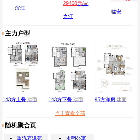
29400
元/㎡
滨江
临安
之江
主力户型
143方上叠
建面
143方下叠
建面
95方洋房
建面
点击查看全部
随机聚合页
重汽嘉泽苑
永翔公寓