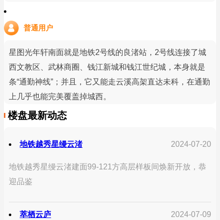
普通用户
星图光年轩南面就是地铁2号线的良渚站，2号线连接了城
西文教区、武林商圈、钱江新城和钱江世纪城，本身就是
条“通勤神线”；并且，它又能走云溪高架直达未科，在通勤
上几乎也能完美覆盖掉城西。
楼盘最新动态
地铁越秀星缦云渚
2024-07-20
地铁越秀星缦云渚建面99-121方高层样板间焕新开放，恭
迎品鉴
萃栖云庐
2024-07-09