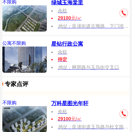
不限购
绿城玉海棠里
余杭
29100
元/㎡
地址：
良渚街道古墩路、下门坝港交叉口
公寓不限购
星钻行政公寓
余杭
待定
地址：
网周路与玉鸟街交叉口
专家点评
不限购
万科星图光年轩
余杭
29100
元/㎡
地址：
良渚街道玉鸟路与杜文路交叉口