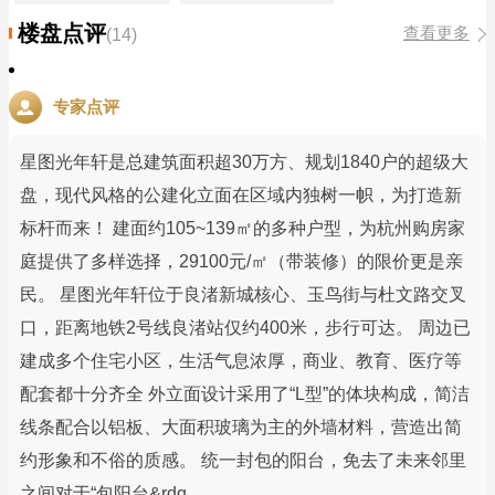
楼盘点评
查看更多
(14)
专家点评
星图光年轩是总建筑面积超30万方、规划1840户的超级大
盘，现代风格的公建化立面在区域内独树一帜，为打造新
标杆而来！ 建面约105~139㎡的多种户型，为杭州购房家
庭提供了多样选择，29100元/㎡（带装修）的限价更是亲
民。 星图光年轩位于良渚新城核心、玉鸟街与杜文路交叉
口，距离地铁2号线良渚站仅约400米，步行可达。 周边已
建成多个住宅小区，生活气息浓厚，商业、教育、医疗等
配套都十分齐全 外立面设计采用了“L型”的体块构成，简洁
线条配合以铝板、大面积玻璃为主的外墙材料，营造出简
约形象和不俗的质感。 统一封包的阳台，免去了未来邻里
之间对于“包阳台&rdq...