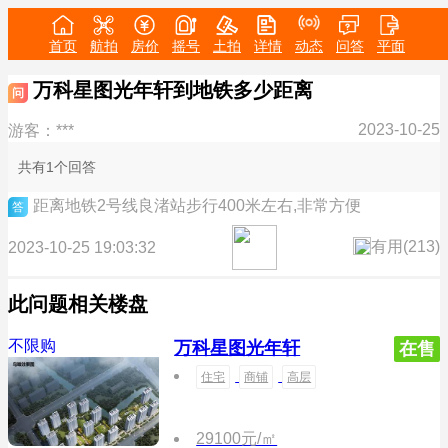
首页
航拍
房价
摇号
土拍
详情
动态
问答
平面
万科星图光年轩到地铁多少距离
问
2023-10-25
游客：***
共有1个回答
距离地铁2号线良渚站步行400米左右,非常方便
答
有用(
213
)
2023-10-25 19:03:32
此问题相关楼盘
不限购
万科星图光年轩
在售
住宅
商铺
高层
29100元/㎡