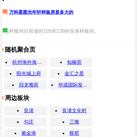
万科星图光年轩样板房是多大的
样板间目前做的105和139的实体样板间。
随机聚合页
杭州海外海纳川大酒店
知稼苑
阳光城上府
金汇之星
回龙雅苑
华成国际发展大厦
周边板块
良渚
良渚文化村
勾庄
三墩
紫金港
瓶窑