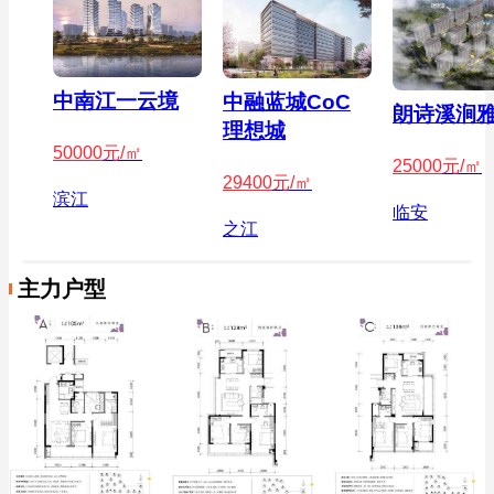
中南江一云境
中融蓝城CoC
朗诗溪涧
理想城
50000
元/㎡
25000
元/㎡
29400
元/㎡
滨江
临安
之江
主力户型