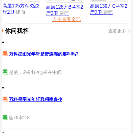
高层105方A-3室2
高层139方C-4室2
高层128方B-4室2
厅2卫
建面
厅2卫
建面
厅2卫
建面
点击查看全部
你问我答
查看更多
万科星图光年轩是带连廊的那种吗?
是的，2梯4户电梯在中间
万科星图光年轩容积率多少
容积率2.8