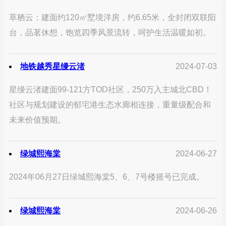
萃栖云：建面约120㎡墅境洋房，约6.65米，全封闭双联阳
台，品茗休想，饱览四季风景流转，呵护生活温暖如初。
地铁越秀星缦云渚
2024-07-03
星缦云渚建面99-121方TOD社区，250万入主城北CBD！
社区与规划建设的郁宅港生态水廊相连接，重量级配合和
未来价值预期。
绿城熙海棠
2024-06-27
2024年06月27日绿城熙海棠5、6、7号楼摇号已完成。
绿城熙海棠
2024-06-26