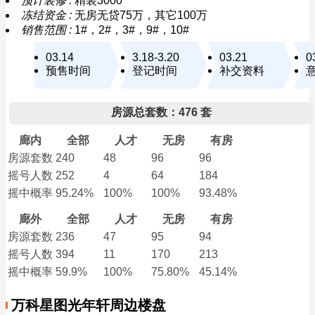
预计装修 :
精装3000
冻结资金 :
无房无贷75万，其它100万
销售范围 :
1#，2#，3#，9#，10#
03.14
3.18-3.20
03.21
0
预售时间
登记时间
补交资料
房源总套数：476 套
廊内
全部
人才
无房
有房
房源套数
240
48
96
96
摇号人数
252
4
64
184
摇中概率
95.24%
100%
100%
93.48%
廊外
全部
人才
无房
有房
房源套数
236
47
95
94
摇号人数
394
11
170
213
摇中概率
59.9%
100%
75.80%
45.14%
万科星图光年轩周边楼盘