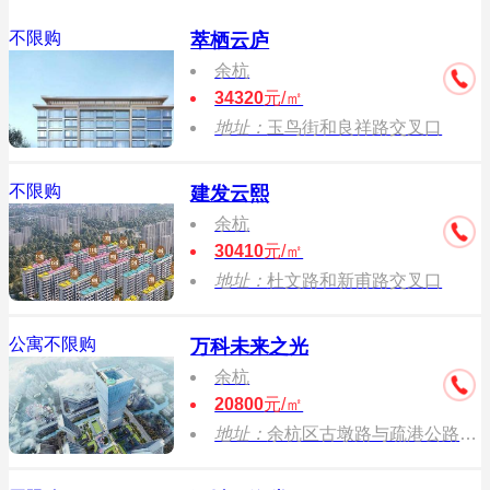
不限购
萃栖云庐
余杭
34320
元/㎡
地址：
玉鸟街和良祥路交叉口
不限购
建发云熙
余杭
30410
元/㎡
地址：
杜文路和新甫路交叉口
公寓不限购
万科未来之光
余杭
20800
元/㎡
地址：
余杭区古墩路与疏港公路交叉口一个地铁2号线杜甫村站B出口约60米