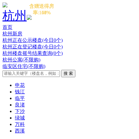
含赠送得房
含赠送得房
含赠送得房
含赠送得房
含赠送得房
杭州
率:167%
率:151%
率:168%
率:140%
率:161%
首页
杭州新房
杭州正在公示楼盘(今日0个)
杭州正在登记楼盘(今日0个)
杭州楼盘摇号结果查询(0个)
杭州公寓(不限购)
临安区住宅(不限购)
申花
钱江
临平
良渚
下沙
绿城
万科
西溪