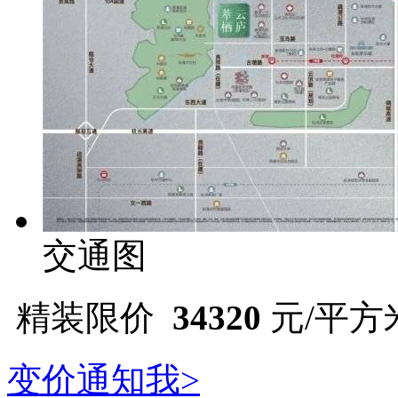
交通图
精装限价
34320
元/平方
变价通知我>