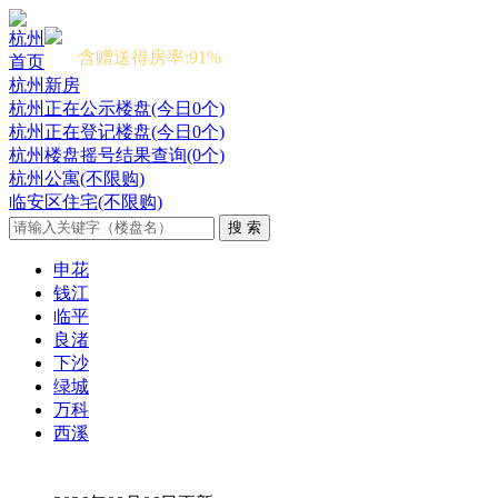
本期开盘
杭州
含赠送得房率:91%
首页
杭州新房
杭州正在公示楼盘(今日0个)
杭州正在登记楼盘(今日0个)
杭州楼盘摇号结果查询(0个)
杭州公寓(不限购)
临安区住宅(不限购)
申花
钱江
临平
良渚
下沙
绿城
万科
西溪