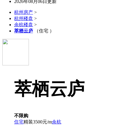
2026年08月06日更新
杭州房产
>
杭州楼盘
>
余杭楼盘
>
萃栖云庐
（住宅 ）
萃栖云庐
不限购
住宅
精装3500元/m
余杭