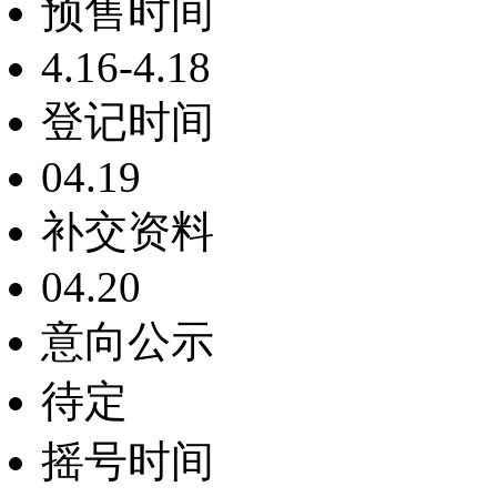
预售时间
4.16-4.18
登记时间
04.19
补交资料
04.20
意向公示
待定
摇号时间