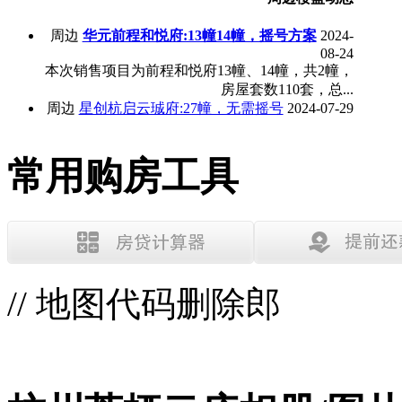
周边
华元前程和悦府:13幢14幢，摇号方案
2024-
08-24
本次销售项目为前程和悦府13幢、14幢，共2幢，
房屋套数110套，总...
周边
星创杭启云珹府:27幢，无需摇号
2024-07-29
常用购房工具
// 地图代码删除郎