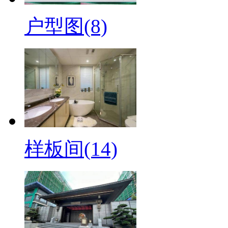
户型图(8)
样板间(14)