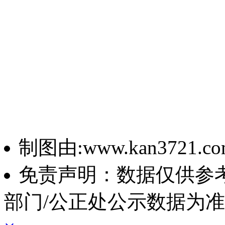
制图由:www.kan3721.c
免责声明：数据仅供参
部门/公正处公示数据为