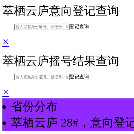
萃栖云庐意向登记查询
登记查询
×
萃栖云庐摇号结果查询
登记查询
×
省份分布
萃栖云庐
28#
，
意向登