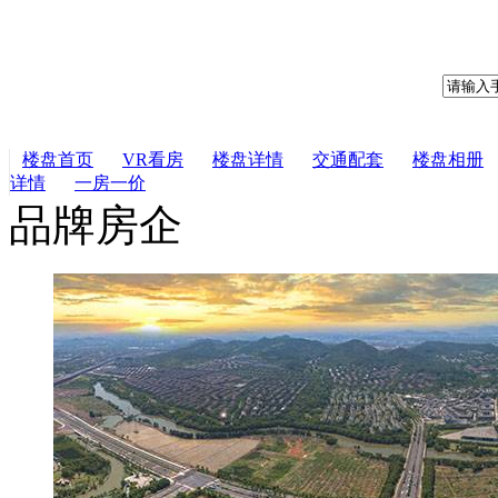
楼盘首页
VR看房
楼盘详情
交通配套
楼盘相册
详情
一房一价
品牌房企