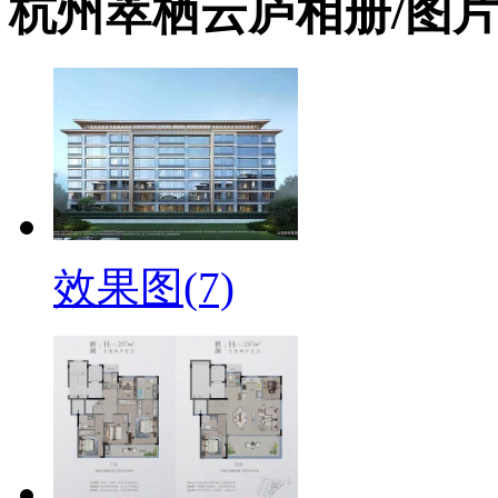
杭州萃栖云庐相册/图
效果图(7)