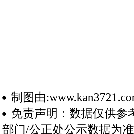
制图由:www.kan3721.c
免责声明：数据仅供参
部门/公正处公示数据为