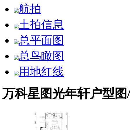
航拍
土拍信息
总平面图
总鸟瞰图
用地红线
万科星图光年轩户型图