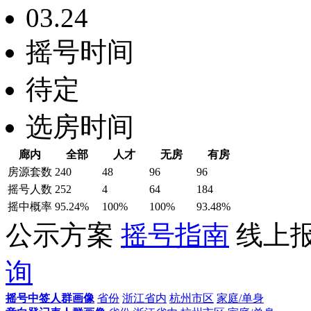
03.24
摇号时间
待定
选房时间
廊内
全部
人才
无房
有房
房源套数
240
48
96
96
摇号人数
252
4
64
184
摇中概率
95.24%
100%
100%
93.48%
公示方案
摇号指南
线上
询
摇号中签人群画像
省份
浙江省内
杭州市区
家庭/单身