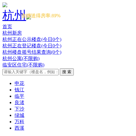
本期开盘
本期开盘
本期开盘
本期开盘
杭州
含赠送得房率:87%
含赠送得房率:89%
含赠送得房率:89%
含赠送得房率:87%
首页
杭州新房
杭州正在公示楼盘(今日0个)
杭州正在登记楼盘(今日0个)
杭州楼盘摇号结果查询(0个)
杭州公寓(不限购)
临安区住宅(不限购)
申花
钱江
临平
良渚
下沙
绿城
万科
西溪