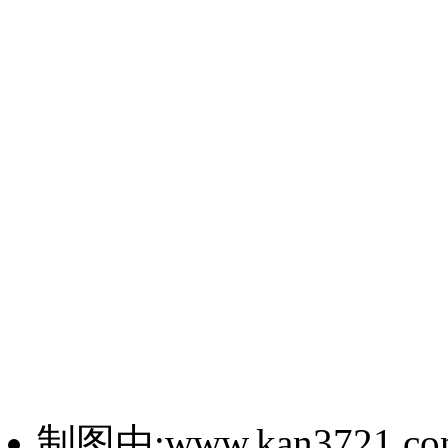
制图由:www.kan3721.c