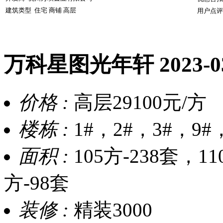
建筑类型
住宅 商铺 高层
用户点评
万科星图光年轩
2023-
价格 :
高层29100元/方
楼栋 :
1#，2#，3#，9#
面积 :
105方-238套，11
方-98套
装修 :
精装3000