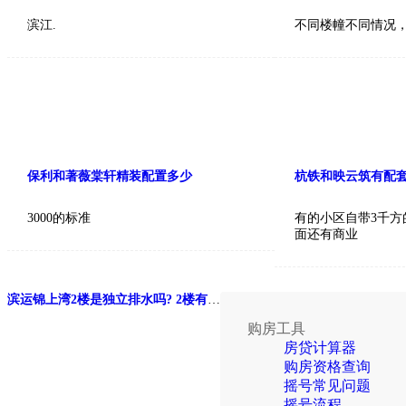
滨江.
不同楼幢不同情况，2
保利和著薇棠轩精装配置多少
杭铁和映云筑有配
3000的标准
有的小区自带3千方
面还有商业
滨运锦上湾2楼是独立排水吗? 2楼有返水风险吗
购房工具
房贷计算器
购房资格查询
摇号常见问题
摇号流程