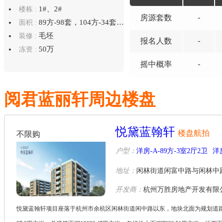
1#、2#
楼栋 :
房源套数
-
89方-98套，104方-34套，136方-9套
面积 :
毛坯
装修 :
报名
人数
-
50万
冻资 :
摇中概率
-
阅君蓝丽轩周边楼盘
悦黛蓝翰轩
楼盘航拍
不限购
户型：
洋房-A-89方-3室2厅2卫
洋房
地址：
闲林街道闲富中路与闲林中
开发商：
杭州万胜房地产开发有限
悦黛蓝翰轩项目座落于杭州市余杭区闲林街道闲中路以东，地块北面为规划道路