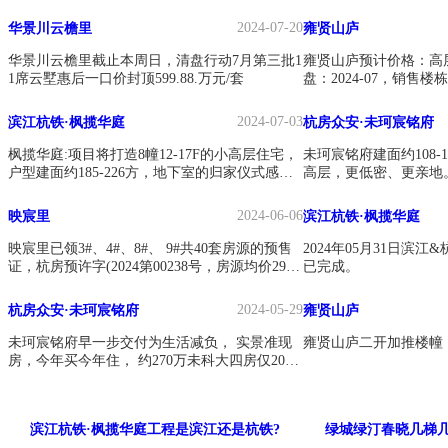
6
2024-07-20
华景川云檐里
雍贤山庐
华景川云檐里截止本周日，清盘行动7月第三批1
雍贤山庐预计价格：高层1
1席云墅惠后一口价封顶599.88.万元/套
盘：2024-07，销售楼栋
#、7#、8#、10#、11
㎡、127㎡，房源套数
2024-07-03
滨江杭铁·枫揽华庭
杭房众安·未珂宸铭府
2026年年初。
枫揽华庭:项目将打造8幢12-17F的小高层住宅，
未珂宸铭府建面约108-1
户型建面约185-226方，地下室的归家仪式感来
高层，更低密、更亲地
了，不愧是滨江在未科高端的楼盘.
理念，打造更高品质人
品。
2024-06-06
映宸里
滨江杭铁·枫揽华庭
映宸里已领3#、4#、8#、 9#共40套房源的预售
2024年05月31日滨江
证，杭房预许字(2024第00238号，房源均价2931
已完成。
0元/平米。
2024-05-29
杭房众安·未珂宸铭府
雍贤山庐
未珂宸铭府早一步交付为生活减负， 实景准现
雍贤山庐二开加推楼幢
房，今年买今年住， 约270万未科大四房仅20
席！
滨江杭铁·枫揽华庭工程是滨江还是杭铁?
绿城绿汀春晓几梯几