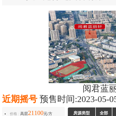
阅君蓝
近期摇号
预售时间:2023-05-0
21100
房源类型
全部
高层
元/方
价格 :