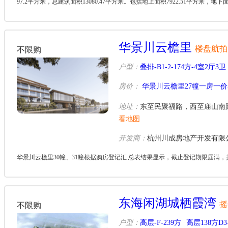
97.2平方米，总建筑面积13080.47平方米。包括地上面积7922.51平方米，
项目交...
华景川云檐里
楼盘航拍
不限购
户型：
叠排-B1-2-174方-4室2厅3卫
房价：
华景川云檐里27幢一房一价
地址：
东至民聚福路，西至庙山南
看地图
开发商：
杭州川成房地产开发有限
华景川云檐里30幢、31幢根据购房登记汇 总表结果显示，截止登记期限届满
东海闲湖城栖霞湾
摇
不限购
户型：
高层-F-239方
高层138方D3