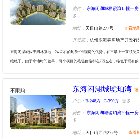
房价：
东海闲湖城栖霞湾13幢一
多
地址：
天目山路277号
查看地
开发商：
杭州东海春房地产开发有
东海闲湖城位于闲林腹地，2w左右的均价+准现房的优势，在市场上一直颇受
绝绝子。由于拿地时间较早，两个项目的毛坯价格都在2万左右，略低于现有
友好。
东海闲湖城琥珀湾
摇
不限购
户型：
B-248方
C-390方
更多
房价：
东海闲湖城琥珀湾20幢一
多
地址：
天目山西路277号
查看