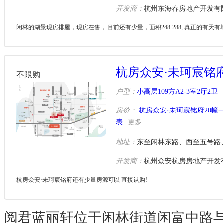
开发商：
杭州东海春房地产开发有
闲林的湖景现房排屋，现房在售， 目前还有少量，面积248-288, 真正的有天
杭房众安·未珂宸铭
不限购
户型：
小高层109方A2-3室2厅2卫
房价：
杭房众安·未珂宸铭府20幢
表
更多
地址：
东至闲林东路、西至五号路
开发商：
杭州众安杭房房地产开发
杭房众安·未珂宸铭府还有少量房源可以 直接认购!
阅君蓝丽轩位于闲林街道闲富中路与