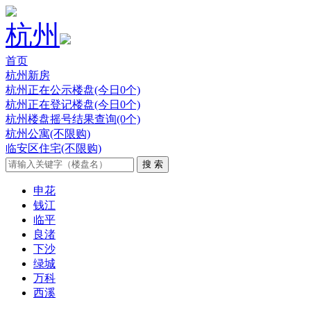
杭州
首页
杭州新房
杭州正在公示楼盘(今日0个)
杭州正在登记楼盘(今日0个)
杭州楼盘摇号结果查询(0个)
杭州公寓(不限购)
临安区住宅(不限购)
申花
钱江
临平
良渚
下沙
绿城
万科
西溪