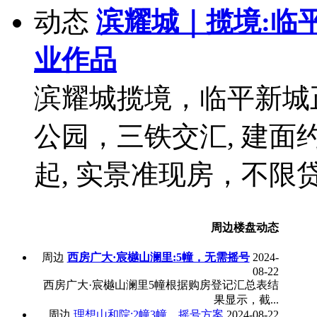
动态
滨耀城｜揽境:临
业作品
滨耀城揽境，临平新城
公园，三铁交汇, 建面约
起, 实景准现房，不限
周边楼盘动态
周边
西房广大·宸樾山澜里:5幢，无需摇号
2024-
08-22
西房广大·宸樾山澜里5幢根据购房登记汇总表结
果显示，截...
周边
理想山和院:2幢3幢，摇号方案
2024-08-22