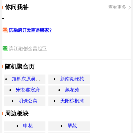
你问我答
查看更多
滨融府开发商是哪家?
滨江融创金昌起亚
随机聚合页
旭辉东原吴越府
新南湖绿苑
宋都麓宸府
藕花苑
明珠公寓
天阳棕榈湾
周边板块
申花
翠苑