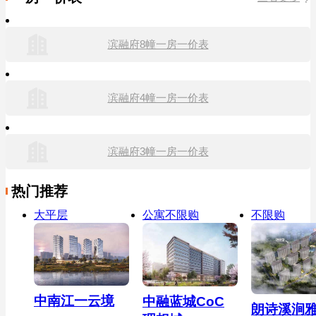
滨融府8幢一房一价表
滨融府4幢一房一价表
滨融府3幢一房一价表
热门推荐
大平层
公寓不限购
不限购
中南江一云境
中融蓝城CoC
朗诗溪涧