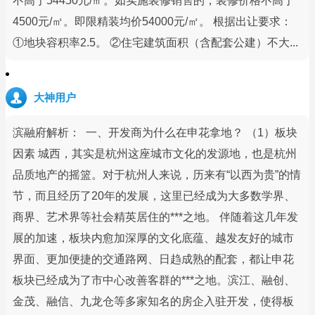
不高于54450元/㎡。如实施装修销售的，装修价格不高于
4500元/㎡。即限精装均价54000元/㎡。 根据出让要求：
①地块容积率2.5。 ②住宅建筑面积（含配套公建）不大...
大神用户
滨融府解析： 一、开发商为什么在申花拿地？ （1）板块
因素 城西，其实是杭州这座城市文化的发源地，也是杭州
品质地产的摇篮。对于杭州人来说，历来有“以西为贵”的情
节，而且经历了20年的发展，这里已经成为大多数学界、
商界、艺术界等社会精英居住的***之地。 伴随着这几年发
展的加速，板块内愈加深厚的文化底蕴、越发友好的城市
界面、更加便捷的交通路网、日趋成熟的配套，都让申花
板块已经成为了市中心改善客群的***之地。滨江、融创、
金茂、融信、九龙仓等多家知名的房企入驻开发，使得板