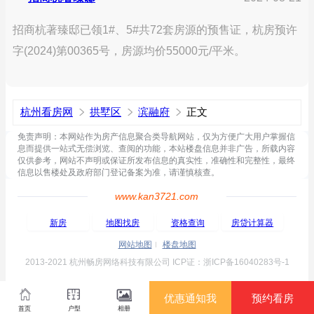
招商杭著臻邸已领1#、5#共72套房源的预售证，杭房预许
字(2024)第00365号，房源均价55000元/平米。
杭州看房网
拱墅区
滨融府
正文
免责声明：本网站作为房产信息聚合类导航网站，仅为方便广大用户掌握信
息而提供一站式无偿浏览、查阅的功能，本站楼盘信息并非广告，所载内容
仅供参考，网站不声明或保证所发布信息的真实性，准确性和完整性，最终
信息以售楼处及政府部门登记备案为准，请谨慎核查。
www.kan3721.com
新房
地图找房
资格查询
房贷计算器
网站地图
楼盘地图
2013-2021 杭州畅房网络科技有限公司 ICP证：浙ICP备16040283号-1
优惠通知我
预约看房
首页
户型
相册