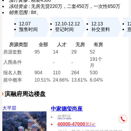
预计装修 :
精装4500
冻结资金 :
无房无贷220万，二套450万，一次性650万
销售范围 :
8#、
12.07
12.10-12.12
12.13
1
预售时间
登记时间
补交资料
房源类型
全部
人才
无房
有房
房源套数
95
14
29
52
191个
入围条件
-
-
月
报名
人数
904
110
264
530
摇中概率
10.51%
24.66%
13.61%
6.04%
滨融府周边楼盘
大平层
中家德玺尚座
拱墅区
40000-47000
元/㎡