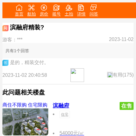
首页
航拍
房价
摇号
土拍
详情
问答
滨融府精装?
问
2023-11-02
游客：***
共有1个回答
是的，精装交付。
答
有用(
175
)
2023-11-02 20:40:58
此问题相关楼盘
商住不限购
住宅限购
滨融府
在售
住宅
54000元/㎡