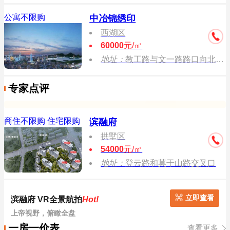
公寓不限购
中冶锦绣印
西湖区
60000
元/㎡
地址：
教工路与文一路路口向北约100米
专家点评
商住不限购
住宅限购
滨融府
拱墅区
54000
元/㎡
地址：
登云路和莫干山路交叉口
立即查看
滨融府 VR全景航拍
Hot!
上帝视野，俯瞰全盘
一房一价表
查看更多