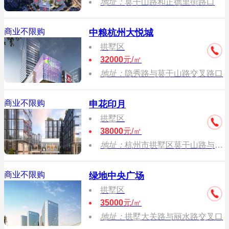
地址：
莫干山路和正德里街路口
商业不限购
中粮杭州大悦城
拱墅区
32000
元/㎡
地址：
隐秀路与莫干山路交叉路口
商业不限购
申花印月
拱墅区
38000
元/㎡
地址：
杭州市拱墅区莫干山路与申花路交叉口西150米（申花路77号）
商业不限购
绿地中央广场
拱墅区
35000
元/㎡
地址：
拱墅大关路与丽水路交叉口