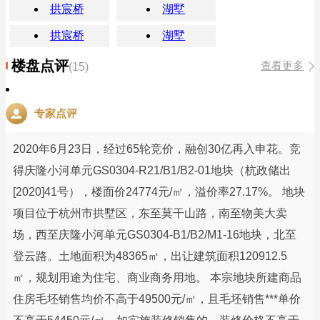
拱宸桥
湖墅
拱宸桥
湖墅
楼盘点评
查看更多
(15)
专家点评
2020年6月23日，经过65轮竞价，融创30亿再入申花。竞
得庆隆小河单元GS0304-R21/B1/B2-01地块（杭政储出
[2020]41号），楼面价24774元/㎡，溢价率27.17%。 地块
项目位于杭州市拱墅区，东至莫干山路，南至物美大卖
场，西至庆隆小河单元GS0304-B1/B2/M1-16地块，北至
登云路。土地面积为48365㎡，出让建筑面积120912.5
㎡，规划用途为住宅、商业商务用地。 本宗地块所建商品
住房毛坯销售均价不高于49500元/㎡，且毛坯销售***单价