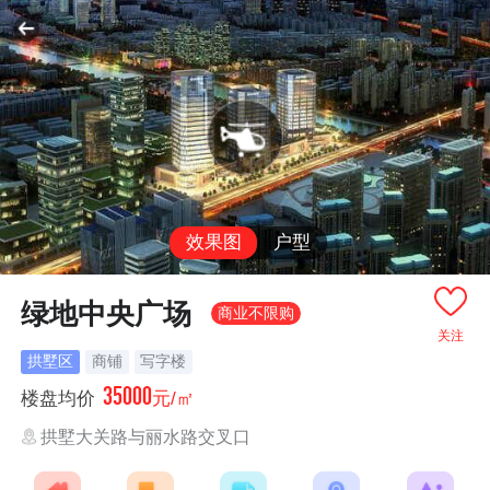
效果图
户型
绿地中央广场
商业不限购
关注
拱墅区
商铺
写字楼
35000
楼盘均价
元/㎡
拱墅大关路与丽水路交叉口