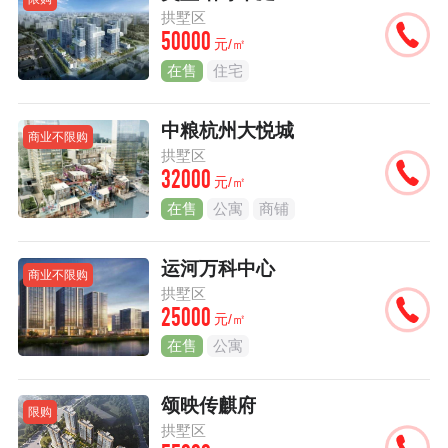
拱墅区
50000
元/㎡
在售
住宅
中粮杭州大悦城
商业不限购
拱墅区
32000
元/㎡
在售
公寓
商铺
运河万科中心
商业不限购
拱墅区
25000
元/㎡
在售
公寓
颂映传麒府
限购
拱墅区