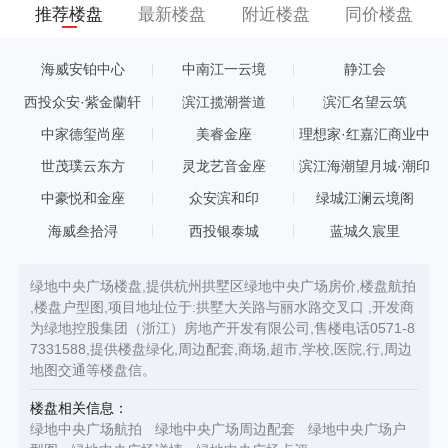
推荐楼盘
最新楼盘
附近楼盘
同价楼盘
海威安铂中心
中南江一云境
静江会
西投众安·紫金蘭轩
滨江揽潮誉道
滨汇名望云筑
中家德玺尚座
美睿金座
理想家·红嘉汇商业中
心
世茂璞云东方
灵龙艺音金座
滨江海潮望月城·潮印
中豪悦和金座
众安滨和印
绿城江澜云境阁
海威叁拾浔
西投银泰城
蓝城久宸里
绿地中央广场楼盘,提供杭州拱墅区绿地中央广场房价,楼盘航拍
,楼盘户型图,项目地址位于:拱墅大关路与丽水路交叉口 ,开发商
为绿地控股集团（浙江）房地产开发有限公司,售楼电话0571-8
7331588,提供楼盘绿化,周边配套,商场,超市,学校,医院,行,周边
地图交通等楼盘信。
楼盘相关信息：
绿地中央广场航拍
绿地中央广场周边配套
绿地中央广场户