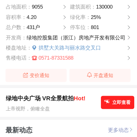
占地面积：
9055
建筑面积：
130000
容积率：
4.20
绿化率：
25%
总户数：
431户
停车位：
801
开发商：
绿地控股集团（浙江）房地产开发有限公司
楼盘地址：
拱墅大关路与丽水路交叉口
售楼电话：
0571-87331588
变价通知
开盘通知
绿地中央广场 VR全景航拍
Hot!
立即查看
上帝视野，俯瞰全盘
最新动态
更多动态