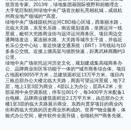
筑营造专家。2013年，绿地集团藉国际视野和前瞻理念，
大手笔巨制杭州绿地中央广场首次献礼亮相杭城，成就杭
州商业地产领域的**高度。
绿地中央广场
雄踞杭州运河CBD核心区域，西靠丽水路，
北临大关路，东至长乐路，南近规划道路，坐拥运河一线
景观，毗邻大兜路商业街与远洋运河商务区。项目周边交
通网络发达，紧连丽水路、大关路等城市主干道，并临近
长乐公交中心站，靠近快速交通系统（BRT）3号线站与10
多条公交线。近接上塘高架与德胜快速，距离武林商圈约3
公里。
绿地中央广场
依托运河历史文化，规划建成集高端商务办
公、品牌商业街区等功能于一体的**城市商务综合体。项目
占地面积9055平方米，总建筑面积近13万平方米。项目内
三栋总部办公大楼北临大关路，两面可望运河景观，地下2
层，地上1至3层为商业，4层以上为办公，层高4.2米，全
部采用中央空调系统，停车位801个，每3400平方米配备1
台电梯。品牌商业建筑面积近2.1万平方米，由总部办公大
楼1至3层的临大关路展示商业、东西向贯穿项目的商业内
街和西临大兜路的历史商业所构成的。世界**物业服务，体
验式办公空间，硬件软件全面升级，创领杭州**商务先驱。