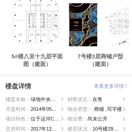
5#楼八至十九层平面
7号楼3层商铺户型
图（建面）
（建面）
楼盘详情
查看更多详情
楼盘名称：
绿地中央广场
销售状态：
在售
开盘时间：
2014年05月30日
物业类型：
商铺 ,写字楼
项目特色：
位于运河CBD商务中心，区域价值得天独厚
物业费：
尚未公开
交房时间：
2017年12月项目二期正式交
楼层状况：
10号楼29层、11号楼24层(3号楼17层、5号楼20层、7号楼16层)