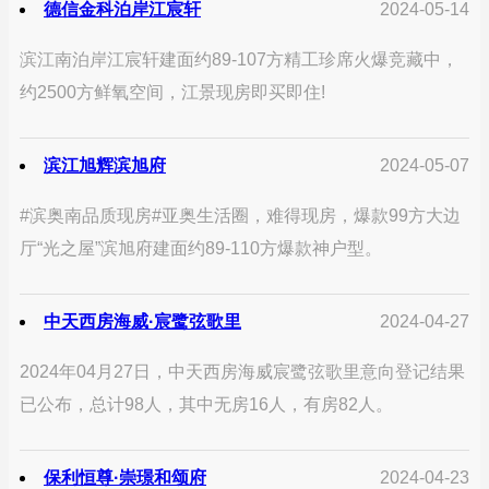
德信金科泊岸江宸轩
2024-05-14
滨江南泊岸江宸轩建面约89-107方精工珍席火爆竞藏中，
约2500方鲜氧空间，江景现房即买即住!
滨江旭辉滨旭府
2024-05-07
#滨奥南品质现房#亚奥生活圈，难得现房，爆款99方大边
厅“光之屋”滨旭府建面约89-110方爆款神户型。
中天西房海威·宸鹭弦歌里
2024-04-27
2024年04月27日，中天西房海威宸鹭弦歌里意向登记结果
已公布，总计98人，其中无房16人，有房82人。
保利恒尊·崇璟和颂府
2024-04-23