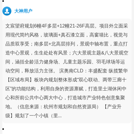
大神用户
文宸望府规划6幢4F多层+12幢21-26F高层。项目外立面采
用现代简约风格，玻璃面+真石漆立面，高窗墙比，视觉与
品质双享受；南多层+北高层排列，景观中轴布置，重点打
造中心景观，生生处处有风景；六大景观主题&八大景观空
间，涵括全龄活力健身场、儿童主题乐园、羽毛球场等运
动空间，释放活力主张。 滨奥南CLD：丰盛配套 纵揽繁华
【区域布局】板块内规划整体形成“双心联动、两带三廊十
区”的功能结构，利用自身的资源禀赋，打造里士湖休闲中
心和所前公共中心两大中心，打造城市产业特色创意集聚
地。（信息来源：杭州市规划和自然资源局） 【产业升
级】规划了一个小镇（里...