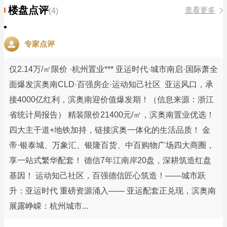
楼盘点评
查看更多
(4)
专家点评
仅2.14万/㎡限价 ·杭州置业*** 亚运时代·城市南启·国际萧全
面爆发滨奥南CLD·百强房企·运动知己社区 亚运风口，承
接4000亿红利，滨奥南迎价值爆发期！（信息来源：浙江
省统计局报告） 精装限价21400元/㎡，滨奥南置业优选！
四大主干道+地铁加持，链接滨奥一体化的生活品质！ 金
帝·银泰城、万象汇、银隆百货、中百购物广场四大商圈，
享一站式繁华配套！ 德信7年江南岸20盘，深耕筑造红盘
基因！ 运动知己社区，百强德信匠心筑造！——城市跃
升：亚运时代 重磅资源涌入—— 亚运配套正兑现，滨奥南
展露峥嵘：杭州城市...