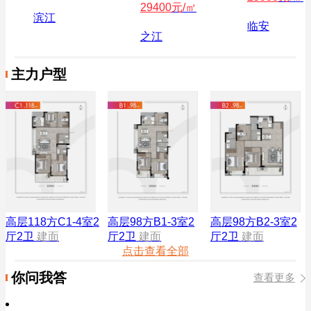
29400
元/㎡
滨江
临安
之江
主力户型
高层98方B1-3室2
高层98方B2-3室2
高层118方C1-4室2
厅2卫
建面
厅2卫
建面
厅2卫
建面
点击查看全部
你问我答
查看更多