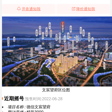
开盘通知我
降价通知我
文宸望府区位图
近期摇号
预售时间:2022-06-28
项目名称 :
德信文宸望府