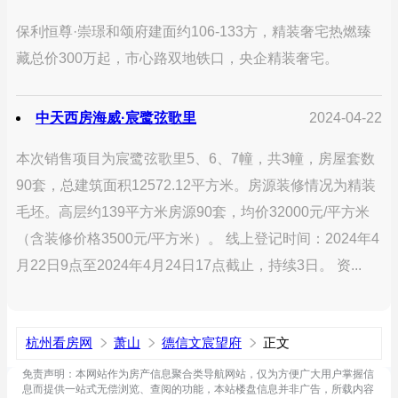
保利恒尊·崇璟和颂府建面约106-133方，精装奢宅热燃臻
藏总价300万起，市心路双地铁口，央企精装奢宅。
中天西房海威·宸鹭弦歌里
2024-04-22
本次销售项目为宸鹭弦歌里5、6、7幢，共3幢，房屋套数
90套，总建筑面积12572.12平方米。房源装修情况为精装
毛坯。高层约139平方米房源90套，均价32000元/平方米
（含装修价格3500元/平方米）。 线上登记时间：2024年4
月22日9点至2024年4月24日17点截止，持续3日。 资...
杭州看房网
萧山
德信文宸望府
正文
免责声明：本网站作为房产信息聚合类导航网站，仅为方便广大用户掌握信
息而提供一站式无偿浏览、查阅的功能，本站楼盘信息并非广告，所载内容