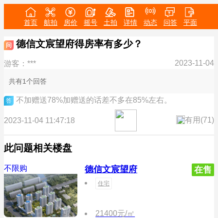
首页
航拍
房价
摇号
土拍
详情
动态
问答
平面
德信文宸望府得房率有多少？
问
2023-11-04
游客：***
共有1个回答
不加赠送78%加赠送的话差不多在85%左右。
答
有用(
71
)
2023-11-04 11:47:18
此问题相关楼盘
不限购
德信文宸望府
在售
住宅
21400元/㎡