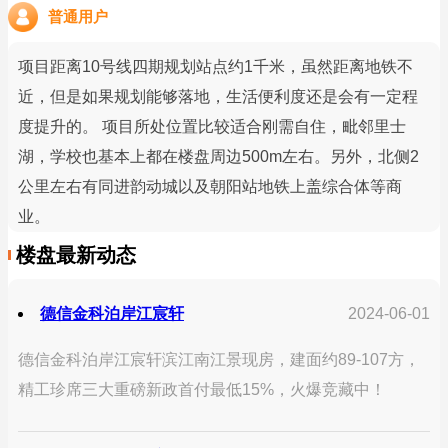
普通用户
项目距离10号线四期规划站点约1千米，虽然距离地铁不
近，但是如果规划能够落地，生活便利度还是会有一定程
度提升的。 项目所处位置比较适合刚需自住，毗邻里士
湖，学校也基本上都在楼盘周边500m左右。另外，北侧2
公里左右有同进韵动城以及朝阳站地铁上盖综合体等商
业。
楼盘最新动态
德信金科泊岸江宸轩
2024-06-01
德信金科泊岸江宸轩滨江南江景现房，建面约89-107方，
精工珍席三大重磅新政首付最低15%，火爆竞藏中！