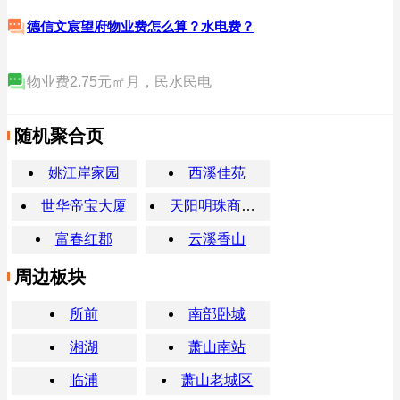
德信文宸望府物业费怎么算？水电费？
物业费2.75元㎡月，民水民电
随机聚合页
姚江岸家园
西溪佳苑
世华帝宝大厦
天阳明珠商业中心
富春红郡
云溪香山
周边板块
所前
南部卧城
湘湖
萧山南站
临浦
萧山老城区