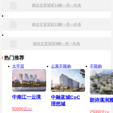
德信文宸望府14幢一房一价表
德信文宸望府13幢一房一价表
德信文宸望府9幢一房一价表
热门推荐
大平层
公寓不限购
不限购
中南江一云境
中融蓝城CoC
朗诗溪涧
理想城
50000
元/㎡
25000
元/㎡