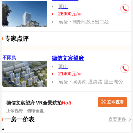
萧山
26000
元/㎡
地址：
朝阳地铁E出口处
专家点评
不限购
德信文宸望府
萧山
21400
元/㎡
地址：
滨奥南·通惠路·里士湖旁
立即查看
德信文宸望府 VR全景航拍
Hot!
上帝视野，俯瞰全盘
一房一价表
查看更多