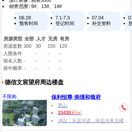
预计装修 :
精装3000
销售范围 :
9#、13#、14#
06.28
7.1-7.3
07.04
0
预售时间
登记时间
补交资料
房源类型
全部
人才
无房
有房
房源套数
300
30
150
120
入围条件
-
-
-
报名
人数
-
-
-
-
摇中概率
-
-
-
-
德信文宸望府周边楼盘
不限购
保利恒尊·崇璟和颂府
萧山
33430
元/㎡
地址：
东至河道，南至水务大楼，西至崇化路，北至河道