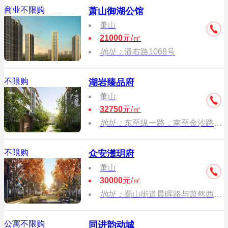
商业不限购
萧山御湖公馆
萧山
21000
元/㎡
地址：
潘右路1068号
不限购
湖岩臻品府
萧山
32750
元/㎡
地址：
东至纵一路，南至金沙路，西至南亚路，北至南六路
不限购
众安濋玥府
萧山
30000
元/㎡
地址：
蜀山街道晨晖路与萧然西路交叉口
公寓不限购
同进韵动城