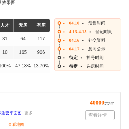
里效果图
04.10
预售时间
人才
无房
有房
4.13-4.15
登记时间
31
64
117
04.16
补交资料
04.17
意向公示
10
165
906
待定
摇号时间
100%
47.18%
13.70%
待定
选房时间
40000
元/㎡
东边套平面图
更多
查看详情
查看地图