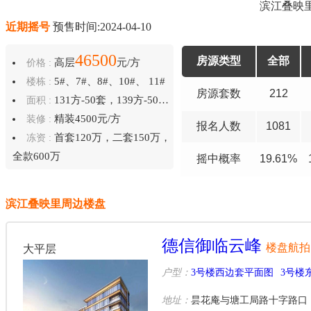
滨江叠映
近期摇号
预售时间:2024-04-10
46500
房源类型
全部
高层
元/方
价格 :
5#、7#、8#、10#、 11#
楼栋 :
房源套数
212
131方-50套，139方-50套,165方-14套,167方-56套,188方-42套
面积 :
精装4500元/方
装修 :
报名
人数
1081
首套120万，二套150万，
冻资 :
全款600万
摇中概率
19.61%
滨江叠映里周边楼盘
德信御临云峰
楼盘航拍
大平层
户型：
3号楼西边套平面图
3号楼
地址：
昙花庵与塘工局路十字路口