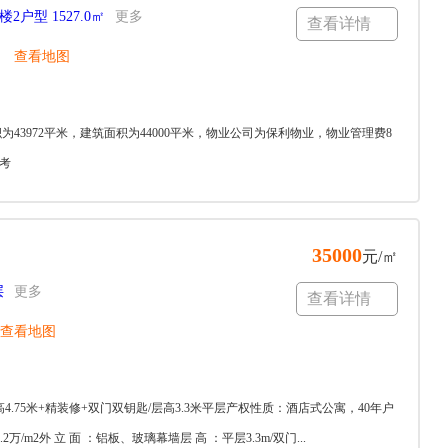
2户型 1527.0㎡
更多
查看详情
查看地图
为43972平米，建筑面积为44000平米，物业公司为保利物业，物业管理费8
考
35000
元/㎡
层
更多
查看详情
查看地图
.75米+精装修+双门双钥匙/层高3.3米平层产权性质：酒店式公寓，40年户
/m2外 立 面 ：铝板、玻璃幕墙层 高 ：平层3.3m/双门...