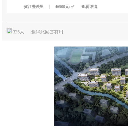
滨江叠映里
46500元/㎡
查看详情
336
人
觉得此回答有用