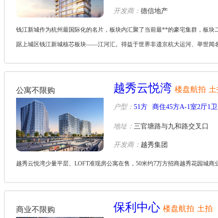
开发商：
德信地产
钱江新城作为杭州最国际化的名片，板块内汇聚了当前最**的豪宅集群，板块二手
踞上城区钱江新城核芯板块——江河汇。得益于世界非遗京杭大运河、举世闻名的
越秀云悦湾
楼盘航拍
土
公寓不限购
户型：
51方
商住45方A-1室2厅1卫
地址：
三官塘路与九和路交叉口
开发商：
越秀集团
越秀云悦湾少量平层、LOFT准现房公寓在售，50米约7万方招商越秀花园城商
保利中心
楼盘航拍
土拍
商业不限购