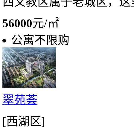
西文教区属于老城区，这里
56000
元/㎡
公寓不限购
翠苑荟
[西湖区]