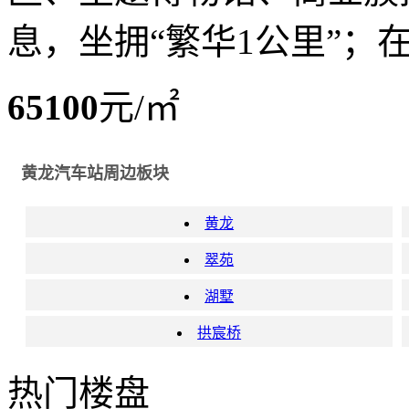
息，坐拥“繁华1公里”；在
65100
元/㎡
黄龙汽车站周边板块
黄龙
翠苑
湖墅
拱宸桥
热门楼盘