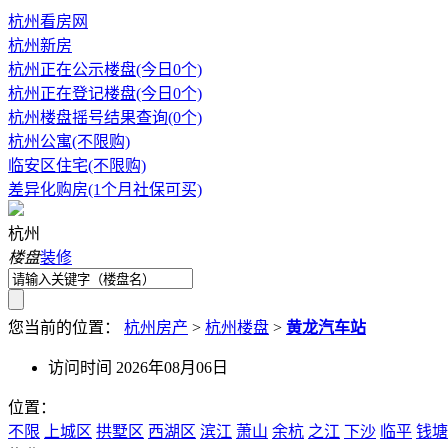
杭州看房网
杭州新房
杭州正在公示楼盘(今日0个)
杭州正在登记楼盘(今日0个)
杭州楼盘摇号结果查询(0个)
杭州公寓(不限购)
临安区住宅(不限购)
差异化购房(1个月社保可买)
杭州
楼盘
装修
您当前的位置：
杭州房产
>
杭州楼盘
>
黄龙汽车站
访问时间 2026年08月06日
位置：
不限
上城区
拱墅区
西湖区
滨江
萧山
余杭
之江
下沙
临平
钱塘