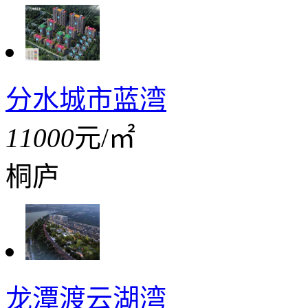
分水城市蓝湾
11000
元/㎡
桐庐
龙潭渡云湖湾