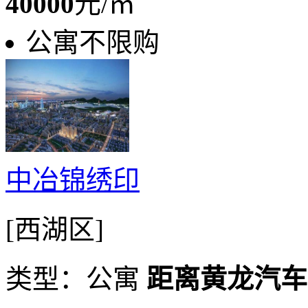
40000
元/㎡
公寓不限购
中冶锦绣印
[西湖区]
类型：公寓
距离黄龙汽车站