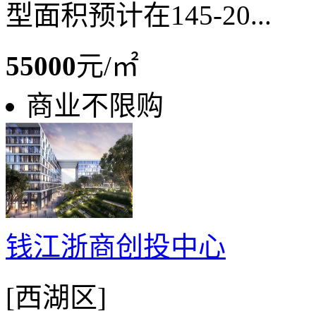
型面积预计在145-20...
55000
元/㎡
商业不限购
钱江浙商创投中心
[西湖区]