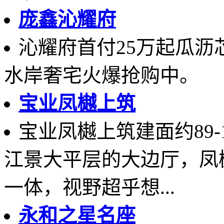
庞鑫沁耀府
沁耀府首付25万起瓜沥芯
水岸奢宅火爆抢购中。
宝业凤樾上筑
宝业凤樾上筑建面约89
江景大平层的大边厅，凤樾
一体，视野超乎想...
永和之星名座