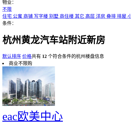
物业：
不限
住宅
公寓
商铺
写字楼
别墅
商住楼
其它
高层
洋房
叠排
排屋
条件：
杭州黄龙汽车站附近新房
默认排序
价格
共有
12
个符合条件的杭州楼盘信息
商业不限购
eac欧美中心