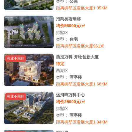
类型：
公寓
距离拱墅区发展大厦1.35KM
招商杭著臻邸
均价55000元/㎡
拱墅区
类型：
住宅
距离拱墅区发展大厦961米
西投万科·开物创新大厦
商业不限购
待定
西湖区
类型：
写字楼
距离拱墅区发展大厦1.68KM
运河畔万科中心
商业不限购
均价25000元/㎡
拱墅区
类型：
写字楼
距离拱墅区发展大厦1.94KM