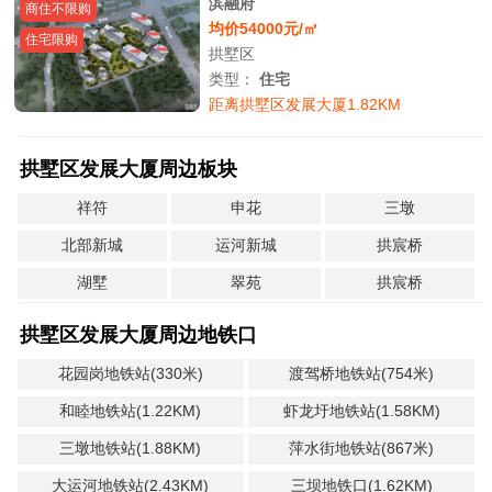
滨融府
商住不限购
均价54000元/㎡
住宅限购
拱墅区
类型：
住宅
距离拱墅区发展大厦1.82KM
拱墅区发展大厦周边板块
祥符
申花
三墩
北部新城
运河新城
拱宸桥
湖墅
翠苑
拱宸桥
拱墅区发展大厦周边地铁口
花园岗地铁站(330米)
渡驾桥地铁站(754米)
和睦地铁站(1.22KM)
虾龙圩地铁站(1.58KM)
三墩地铁站(1.88KM)
萍水街地铁站(867米)
大运河地铁站(2.43KM)
三坝地铁口(1.62KM)