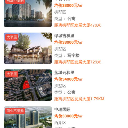
商业不限购
均价38000元/㎡
拱墅区
类型：
公寓
距离拱墅区发展大厦479米
绿城吉祥里
大平层
均价38000元/㎡
拱墅区
类型：
写字楼
距离拱墅区发展大厦729米
蓝城云和里
大平层
均价34000元/㎡
拱墅区
类型：
公寓
距离拱墅区发展大厦1.79KM
申瑞国际
商业不限购
均价33000元/㎡
西湖区