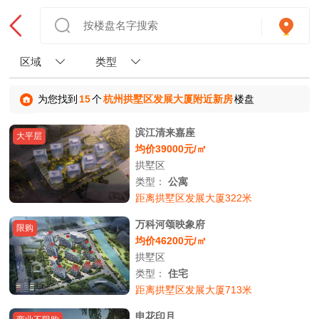
区域
类型
为您找到
15
个
杭州拱墅区发展大厦附近新房
楼盘
滨江清来嘉座
大平层
均价39000元/㎡
拱墅区
类型：
公寓
距离拱墅区发展大厦322米
万科河颂映象府
限购
均价46200元/㎡
拱墅区
类型：
住宅
距离拱墅区发展大厦713米
申花印月