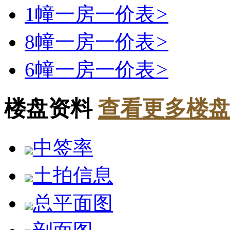
1幢一房一价表
>
8幢一房一价表
>
6幢一房一价表
>
楼盘资料
查看更多楼盘
中签率
土拍信息
总平面图