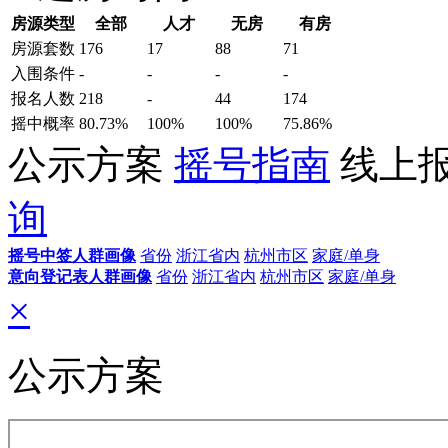
房源类型
全部
人才
无房
有房
房源套数
176
17
88
71
入围条件
-
-
-
-
报名
人数
218
-
44
174
摇中概率
80.73%
100%
100%
75.86%
公示方案
摇号指南
线上
询
摇号中签人群画像
省份
浙江省内
杭州市区
家庭/单身
意向登记表人群画像
省份
浙江省内
杭州市区
家庭/单身
×
公示方案