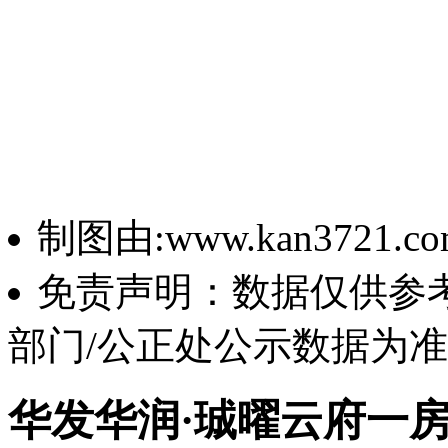
制图由:www.kan3721.c
免责声明：数据仅供参
部门/公正处公示数据为
华发华润·珹曜云府一