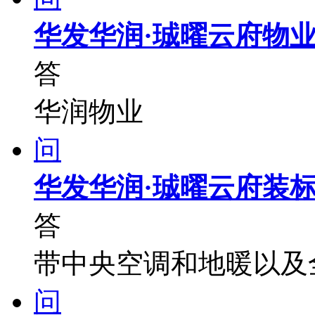
华发华润·珹曜云府物
答
华润物业
问
华发华润·珹曜云府装
答
带中央空调和地暖以及
问