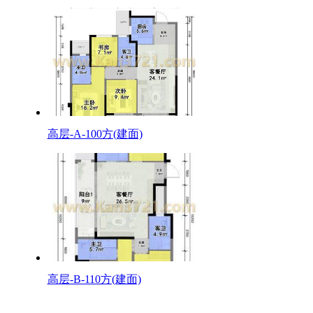
高层-A-100方(建面)
高层-B-110方(建面)