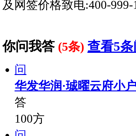
及网签价格致电:400-999-
你问我答
查看5条
(5条)
问
华发华润·珹曜云府小
答
100方
问