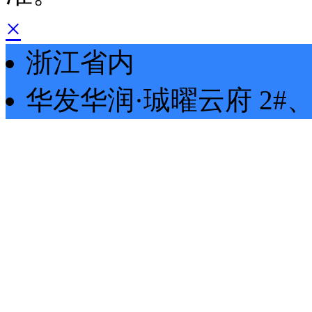
×
浙江省内
华发华润·珹曜云府
2#、