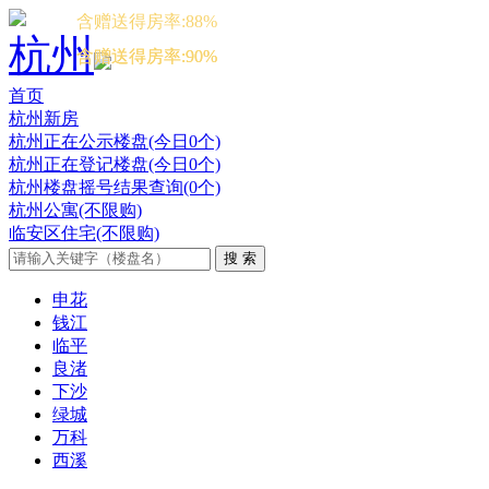
含赠送得房率:88%
本期开盘
本期开盘
杭州
含赠送得房率:90%
含赠送得房率:90%
首页
杭州新房
杭州正在公示楼盘(今日0个)
杭州正在登记楼盘(今日0个)
杭州楼盘摇号结果查询(0个)
杭州公寓(不限购)
临安区住宅(不限购)
申花
钱江
临平
良渚
下沙
绿城
万科
西溪