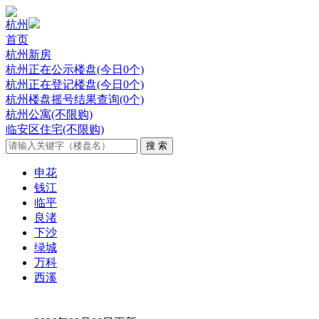
杭州
首页
杭州新房
杭州正在公示楼盘(今日0个)
杭州正在登记楼盘(今日0个)
杭州楼盘摇号结果查询(0个)
杭州公寓(不限购)
临安区住宅(不限购)
申花
钱江
临平
良渚
下沙
绿城
万科
西溪