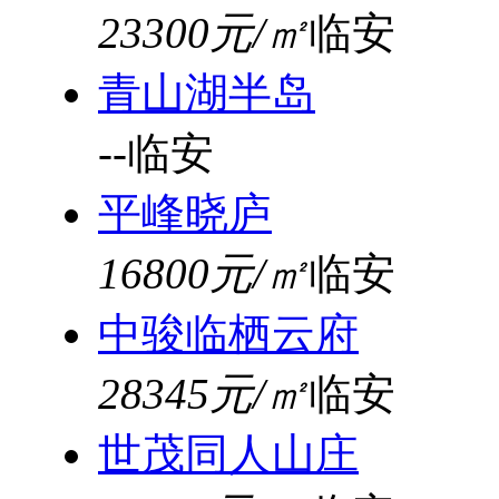
23300元/㎡
临安
青山湖半岛
--
临安
平峰晓庐
16800元/㎡
临安
中骏临栖云府
28345元/㎡
临安
世茂同人山庄