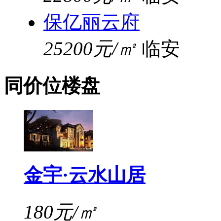
保亿丽云府
25200元/㎡
临安
同价位楼盘
金宇·云水山居
180元/㎡