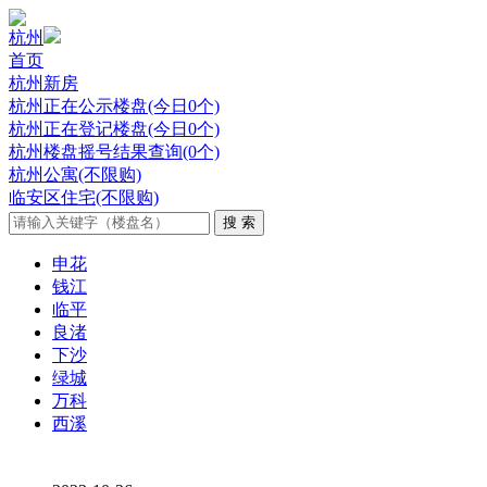
杭州
首页
杭州新房
杭州正在公示楼盘(今日0个)
杭州正在登记楼盘(今日0个)
杭州楼盘摇号结果查询(0个)
杭州公寓(不限购)
临安区住宅(不限购)
申花
钱江
临平
良渚
下沙
绿城
万科
西溪