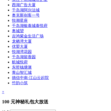
西湖广告大厦
千岛湖阿尔法城
奥克斯创客一号
悦潮星座
千岛湖银泰城泰悦府
奥城望
吉鸿紫金生活广场
龙栖湾大厦
优盟大厦
悦湖湾花园
千岛湖留香园
航城悦府
东哲钱塘滙
青山智汇城
德信中南·江山云起院
竹韵小筑
×
100
元神秘礼包大放送