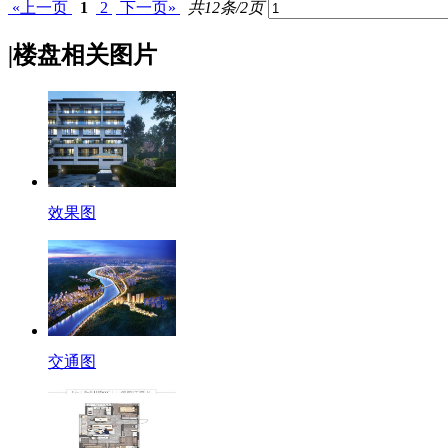
«上一页
1
2
下一页»
共12条/2页
|
楼盘相关图片
效果图
交通图