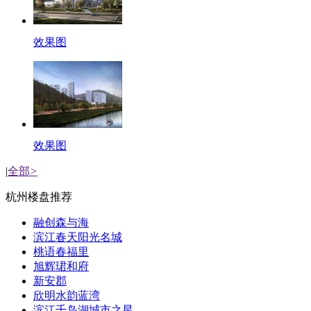
效果图
效果图
|
全部
>
杭州楼盘推荐
融创森与海
滨江春天阳光名城
桃语春福里
旭辉珺和府
新安郡
欣明水韵蓝湾
滨江千岛湖城市之星