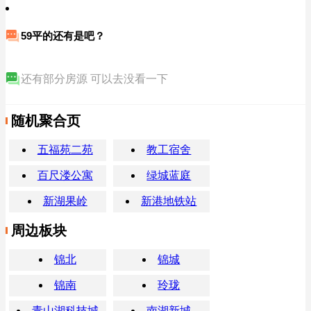
59平的还有是吧？
还有部分房源 可以去没看一下
随机聚合页
五福苑二苑
教工宿舍
百尺溇公寓
绿城蓝庭
新湖果岭
新港地铁站
周边板块
锦北
锦城
锦南
玲珑
青山湖科技城
南湖新城