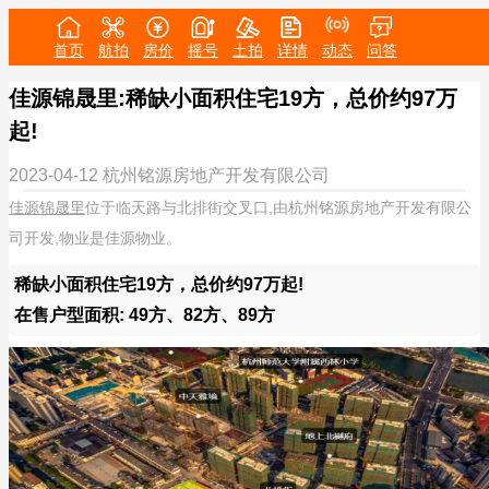
首页
航拍
房价
摇号
土拍
详情
动态
问答
佳源锦晟里:稀缺小面积住宅19方，总价约97万
起!
2023-04-12
杭州铭源房地产开发有限公司
佳源锦晟里
位于临天路与北排街交叉口,由杭州铭源房地产开发有限公
司开发,物业是佳源物业。
稀缺小面积住宅19方，总价约97万起!
在售户型面积: 49方、82方、89方