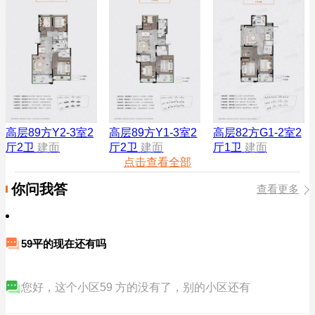
高层82方G1-2室2
高层89方Y2-3室2
高层89方Y1-3室2
厅1卫
建面
厅2卫
建面
厅2卫
建面
点击查看全部
你问我答
查看更多
59平的现在还有吗
您好，这个小区59 方的没有了，别的小区还有