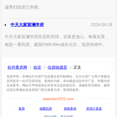
越秀归悦里已售罄。
中天大家宸澜学府
2024-04-18
中天大家宸澜学府所见即所得，安家更放心。每幕实景，
都是一重风景。建面约69-89m成长社区，现房热销中。
杭州看房网
临安
佳源锦晟里
正文
免责声明：本网站作为房产信息聚合类导航网站，仅为方便广大用户掌握信
息而提供一站式无偿浏览、查阅的功能，本站楼盘信息并非广告，所载内容
仅供参考，网站不声明或保证所发布信息的真实性，准确性和完整性，最终
信息以售楼处及政府部门登记备案为准，请谨慎核查。
www.kan3721.com
新房
地图找房
资格查询
房贷计算器
网站地图
楼盘地图