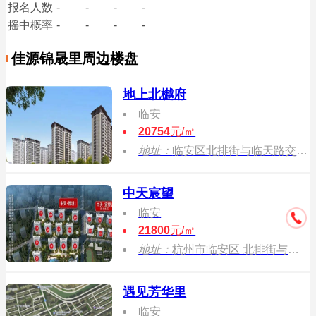
报名
人数
-
-
-
-
摇中概率
-
-
-
-
佳源锦晟里周边楼盘
地上北樾府
临安
20754
元/㎡
地址：
临安区北排街与临天路交叉口
中天宸望
临安
21800
元/㎡
地址：
杭州市临安区 北排街与平山路交叉口
遇见芳华里
临安