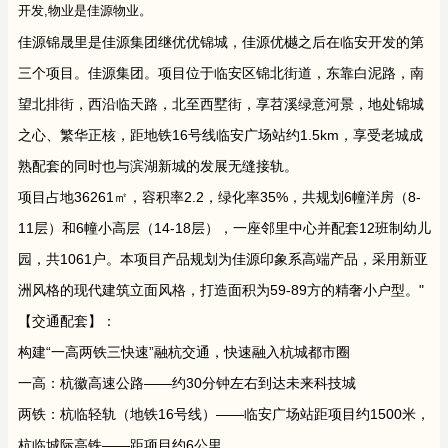
开发,物业是佳源物业。
佳源锦晟里是佳源集团继优优锦城，佳源优樾之后在临安开发的第
三个项目。佳源集团。项目位于临安区锦北街道，东靠白泥路，南
望北排街，西沿临天路，北至西墅街，享苕溪绿意河景，地处锦城
之心、繁华正核，距地铁16号线临安广场站约1.5km，享受老城成
熟配套的同时也与滨湖新城的发展无缝接轨。
项目占地36261㎡，容积率2.2，绿化率35%，共规划6幢洋房（8-
11层）和6幢小高层（14-18层），一座邻里中心并配套12班制幼儿
园，共1061户。本项目产品规划为佳源印象系高端产品，采用新亚
洲风格的现代建筑立面风格，打造面积为59-89方的精奢小户型。"
【交通配套】：
构建“一高两铁三快速”融杭交通，快速融入杭城都市圈
一高：杭徽高速公路——约30分钟左右到达未来科技城
两铁：杭临轻轨（地铁16号线）——临安广场站距项目约1500米，
杭临城际高铁——距项目约6公里