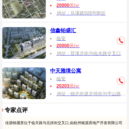
20000
元/㎡
地址：
马溪路509号附近
信鑫铂盛汇
临安
20000
元/㎡
地址：
苕溪北街与临水路交叉口
中天雅境公寓
临安
20203
元/㎡
地址：
锦北街道北排街与平山路交叉口（西林小学旁）
专家点评
佳源锦晟里位于临天路与北排街交叉口,由杭州铭源房地产开发有限公司