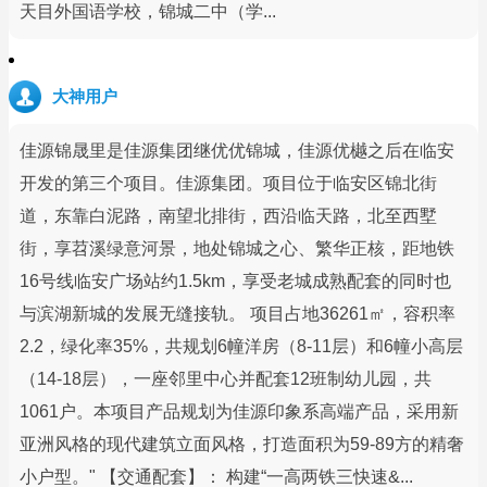
天目外国语学校，锦城二中（学...
大神用户
佳源锦晟里是佳源集团继优优锦城，佳源优樾之后在临安
开发的第三个项目。佳源集团。项目位于临安区锦北街
道，东靠白泥路，南望北排街，西沿临天路，北至西墅
街，享苕溪绿意河景，地处锦城之心、繁华正核，距地铁
16号线临安广场站约1.5km，享受老城成熟配套的同时也
与滨湖新城的发展无缝接轨。 项目占地36261㎡，容积率
2.2，绿化率35%，共规划6幢洋房（8-11层）和6幢小高层
（14-18层），一座邻里中心并配套12班制幼儿园，共
1061户。本项目产品规划为佳源印象系高端产品，采用新
亚洲风格的现代建筑立面风格，打造面积为59-89方的精奢
小户型。" 【交通配套】： 构建“一高两铁三快速&...