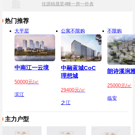
佳源锦晟里4幢一房一价表
热门推荐
大平层
公寓不限购
不限购
中南江一云境
中融蓝城CoC
朗诗溪涧
理想城
50000
元/㎡
25000
元/㎡
29400
元/㎡
滨江
临安
之江
主力户型