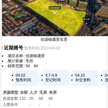
佳源锦晟里实景
近期摇号
预售时间:2022-04-02
项目名称 :
佳源锦晟里
预计装修 :
毛坯
销售范围 :
5#、6#
04.02
4.7-4.9
04.10
0
预售时间
登记时间
补交资料
房源类型
全部
人才
无房
有房
房源套数
132
20
66
46
入围条件
-
-
-