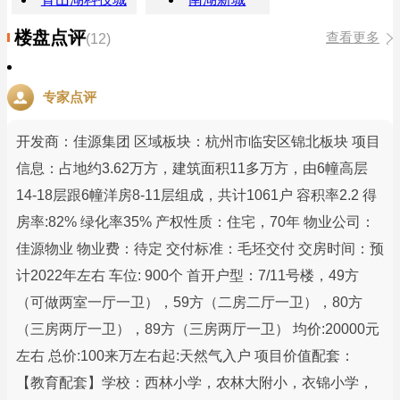
楼盘点评
查看更多
(12)
专家点评
开发商：佳源集团 区域板块：杭州市临安区锦北板块 项目
信息：占地约3.62万方，建筑面积11多万方，由6幢高层
14-18层跟6幢洋房8-11层组成，共计1061户 容积率2.2 得
房率:82% 绿化率35% 产权性质：住宅，70年 物业公司：
佳源物业 物业费：待定 交付标准：毛坯交付 交房时间：预
计2022年左右 车位: 900个 首开户型：7/11号楼，49方
（可做两室一厅一卫），59方（二房二厅一卫），80方
（三房两厅一卫），89方（三房两厅一卫） 均价:20000元
左右 总价:100来万左右起:天然气入户 项目价值配套：
【教育配套】学校：西林小学，农林大附小，衣锦小学，