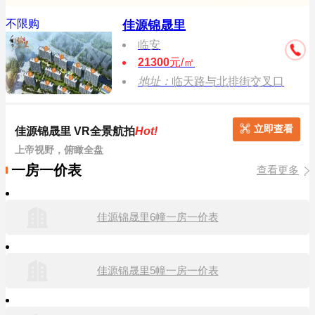
不限购
佳源锦晟里
临安
21300
元/㎡
地址：
临天路与北排街交叉口
立即查看
佳源锦晟里 VR全景航拍
Hot!
上帝视野，俯瞰全盘
一房一价表
查看更多
佳源锦晟里6幢一房一价表
佳源锦晟里5幢一房一价表