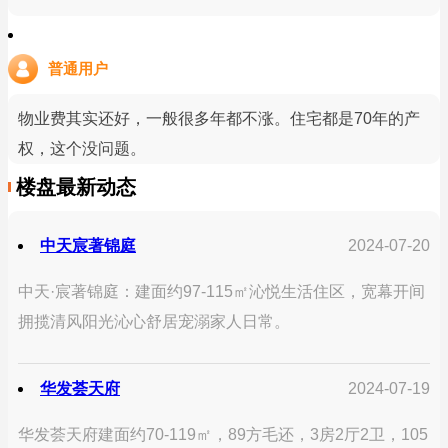
普通用户
物业费其实还好，一般很多年都不涨。住宅都是70年的产
权，这个没问题。
楼盘最新动态
中天宸著锦庭
2024-07-20
中天·宸著锦庭：建面约97-115㎡沁悦生活住区，宽幕开间
拥揽清风阳光沁心舒居宠溺家人日常。
华发荟天府
2024-07-19
华发荟天府建面约70-119㎡，89方毛还，3房2厅2卫，105