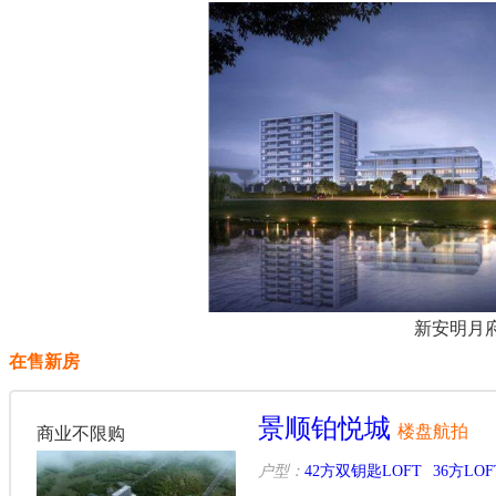
新安明月
在售新房
景顺铂悦城
楼盘航拍
商业不限购
户型：
42方双钥匙LOFT
36方LOF