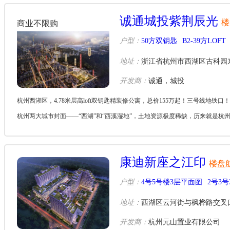
诚通城投紫荆辰光
楼
商业不限购
户型：
50方双钥匙
B2-39方LOFT
地址：
浙江省杭州市西湖区古科园东
开发商：
诚通，城投
杭州西湖区，4.78米层高loft双钥匙精装修公寓，总价155万起！三号线
杭州两大城市封面——“西湖”和“西溪湿地”，土地资源极度稀缺，历来就是杭州最
康迪新座之江印
楼盘
户型：
4号5号楼3层平面图
2号3号
地址：
西湖区云河街与枫桦路交叉口(
开发商：
杭州元山置业有限公司