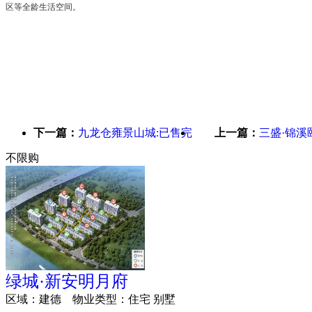
区等全龄生活空间。
下一篇：
九龙仓雍景山城:已售完
上一篇：
三盛·锦溪颐
不限购
绿城·新安明月府
区域：
建德
物业类型：
住宅 别墅