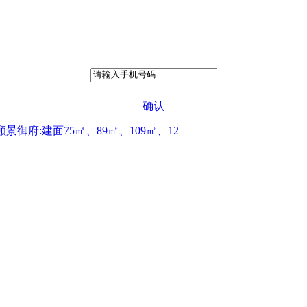
确认
景御府:建面75㎡、89㎡、109㎡、12