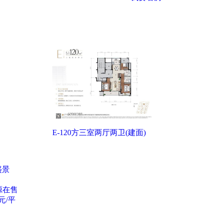
一房一价表
E-120方三室两厅两卫(建面)
盛景
源在售
元/平