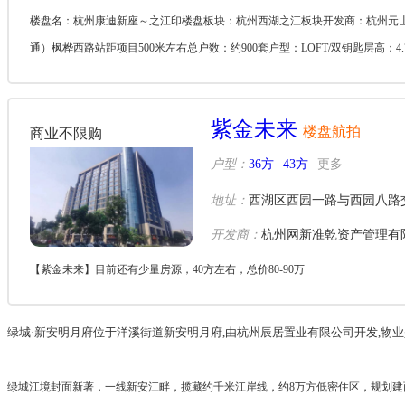
楼盘名：杭州康迪新座～之江印楼盘板块：杭州西湖之江板块开发商：杭州元山
通）枫桦西路站距项目500米左右总户数：约900套户型：LOFT/双钥匙层高：4.
紫金未来
楼盘航拍
商业不限购
户型：
36方
43方
更多
地址：
西湖区西园一路与西园八路
开发商：
杭州网新准乾资产管理有
【紫金未来】目前还有少量房源，40方左右，总价80-90万
绿城·新安明月府位于洋溪街道新安明月府,由杭州辰居置业有限公司开发,物
绿城江境封面新著，一线新安江畔，揽藏约千米江岸线，约8万方低密住区，规划建面约8