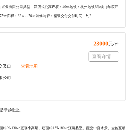
置业有限公司类型：酒店式公寓产权：40年地铁：杭州地铁6号线（年底开
75米面积：32㎡～70㎡装修与否：精装交付交付时间：约2...
23000
元/㎡
查看详情
交叉口
查看地图
限公司
业是绿城物业。
9-130㎡宽幕小高层、建面约155-180㎡江境叠墅。配套中庭水景、全龄互动