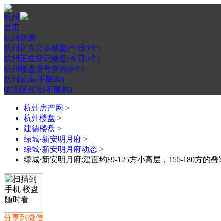
杭州
首页
杭州新房
杭州正在公示楼盘(今日0个)
杭州正在登记楼盘(今日0个)
杭州楼盘摇号查询(0个)
杭州公寓(不限购)
临安区住宅(不限购)
杭州房产网
>
杭州楼盘
>
建德楼盘
>
绿城·新安明月府
>
绿城·新安明月府动态
>
绿城·新安明月府:建面约89-125方小高层，155-180方的
分享到微信