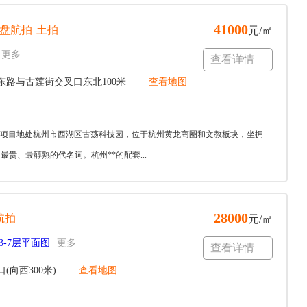
41000
盘航拍
土拍
元/㎡
更多
查看详情
路与古莲街交叉口东北100米
查看地图
地铁口！项目地处杭州市西湖区古荡科技园，位于杭州黄龙商圈和文教板块，坐拥
贵、最醇熟的代名词。杭州**的配套...
28000
航拍
元/㎡
3-7层平面图
更多
查看详情
向西300米)
查看地图