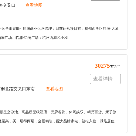
路交叉口
查看地图
运营由景顺· 铂澜商业运营管理；目前运营项目有：杭州西湖区铂澜·大象
澜广场、临浦·铂澜广场；杭州西湖区小和...
30275
元/㎡
查看详情
与创意路交叉口东南
查看地图
、屋顶星空泳池、高品质星级酒店、品牌餐饮、休闲娱乐、精品百货、亲子教
m极至层高，买一层得两层，全屋精装，配大品牌家电，轻松入住，满足居住的