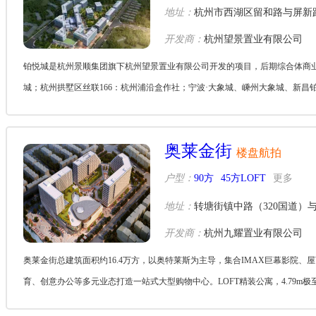
地址：
杭州市西湖区留和路与屏新
开发商：
杭州望景置业有限公司
铂悦城是杭州景顺集团旗下杭州望景置业有限公司开发的项目，后期综合体商业
城；杭州拱墅区丝联166：杭州浦沿盒作社；宁波·大象城、嵊州大象城、新昌铂
奥莱金街
楼盘航拍
户型：
90方
45方LOFT
更多
地址：
转塘街镇中路（320国道）
开发商：
杭州九耀置业有限公司
奥莱金街总建筑面积约16.4万方，以奥特莱斯为主导，集合IMAX巨幕影院
育、创意办公等多元业态打造一站式大型购物中心。LOFT精装公寓，4.79
需求，更可...