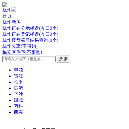
杭州
首页
杭州新房
杭州正在公示楼盘(今日0个)
杭州正在登记楼盘(今日0个)
杭州楼盘摇号结果查询(0个)
杭州公寓(不限购)
临安区住宅(不限购)
申花
钱江
临平
良渚
下沙
绿城
万科
西溪