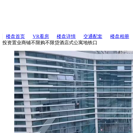
楼盘首页
VR看房
楼盘详情
交通配套
楼盘相册
投资置业
商铺
不限购不限贷
酒店式公寓
地铁口