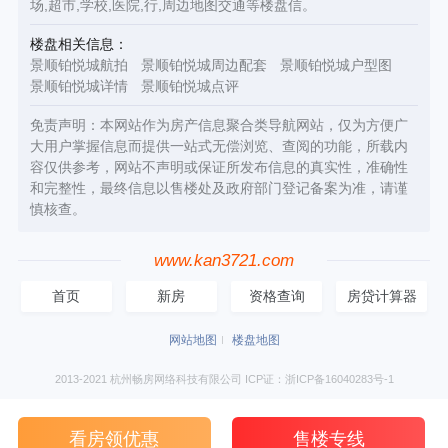
场,超市,学校,医院,行,周边地图交通等楼盘信。
楼盘相关信息：
景顺铂悦城航拍
景顺铂悦城周边配套
景顺铂悦城户型图
景顺铂悦城详情
景顺铂悦城点评
免责声明：本网站作为房产信息聚合类导航网站，仅为方便广
大用户掌握信息而提供一站式无偿浏览、查阅的功能，所载内
容仅供参考，网站不声明或保证所发布信息的真实性，准确性
和完整性，最终信息以售楼处及政府部门登记备案为准，请谨
慎核查。
www.kan3721.com
首页
新房
资格查询
房贷计算器
网站地图
楼盘地图
2013-2021 杭州畅房网络科技有限公司 ICP证：浙ICP备16040283号-1
看房领优惠
售楼专线