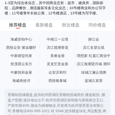
1-3层为综合体业态，其中招商业态有：超市，健身房，国际影
院，品牌餐饮，潮流服装等多元化业态；10号楼商业和办公写字
楼；11号楼青年长租公寓，12号楼酒店，13号楼为写字楼。
推荐楼盘
最新楼盘
附近楼盘
同价楼盘
海威安铂中心
中南江一云境
静江会
西投众安·紫金蘭轩
滨江揽潮誉道
滨汇名望云筑
中家德玺尚座
美睿金座
理想家·红嘉汇商业中
心
世茂璞云东方
灵龙艺音金座
滨江海潮望月城·潮印
中豪悦和金座
众安滨和印
绿城江澜云境阁
海威叁拾浔
西投银泰城
蓝城久宸里
景顺铂悦城楼盘,提供杭州西湖区景顺铂悦城房价,楼盘航拍 ,楼
盘户型图,项目地址位于:杭州市西湖区留和路与屏新路交叉口,
产权年限40年,物业为南都物业,开发商为杭州望景置业有限公
司,售楼电话400-999-1021 转 9348,提供楼盘绿化,周边配套,商