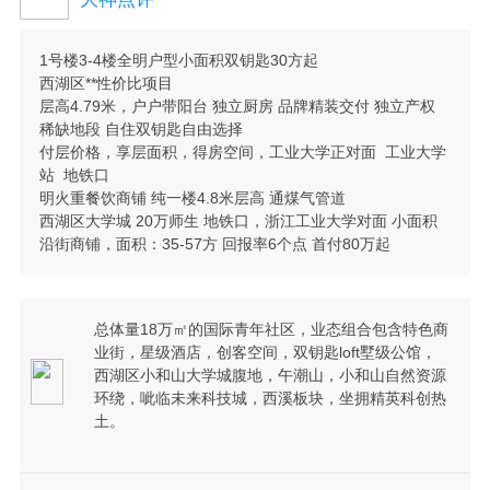
1号楼3-4楼全明户型小面积双钥匙30方起
西湖区**性价比项目
层高4.79米，户户带阳台 独立厨房 品牌精装交付 独立产权
稀缺地段 自住双钥匙自由选择
付层价格，享层面积，得房空间，工业大学正对面 工业大学
站 地铁口
明火重餐饮商铺 纯一楼4.8米层高 通煤气管道
西湖区大学城 20万师生 地铁口，浙江工业大学对面 小面积
沿街商铺，面积：35-57方 回报率6个点 首付80万起
总体量18万㎡的国际青年社区，业态组合包含特色商
业街，星级酒店，创客空间，双钥匙loft墅级公馆，
西湖区小和山大学城腹地，午潮山，小和山自然资源
环绕，呲临未来科技城，西溪板块，坐拥精英科创热
土。