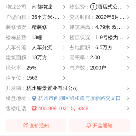
物业公司：
南都物业
物业费：
①酒店式公寓：4.5平方米月（含能耗）②底商:5平方米月（含能耗）③地下平面车位服务费60个月。地下充电桩停车位物业服务费100个月，不含充电桩停车位运行能耗费，维修费，年检费，保险费，管理费等
户型面积：
36平方米-42平方米-43平方米-49平方米-51平方米
交房时间：
2022年6月30日
装修情况：
精装修
建筑层高：
4.79米 双钥匙花园LOFT
楼栋总数：
13幢
楼层状况：
1-9号楼为酒店式公寓，10-13号楼为商业综合体
人车分流：
人车分流
占地面积：
6.5万方
建筑面积：
18万方
容积率：
2.00
绿化率：
25%
总户数：
2000户
停车位：
1563
开发商：
杭州望景置业有限公司
楼盘地址：
杭州市西湖区留和路与屏新路交叉口
售楼电话：
400-999-1021 转 9348
变价通知
开盘通知