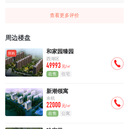
查看更多评价
周边楼盘
和家园臻园
限购
西湖区
49993
元/㎡
在售
住宅
新潮领寓
余杭
22000
元/㎡
在售
公寓