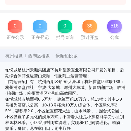
0
0
0
36
516
正在公示
正在登记
摇号查询
预计开盘
公寓
杭州楼盘
西湖区楼盘
景顺铂悦城
铂悦城是杭州景顺集团旗下杭州望景置业有限公司开发的项目，后
期综合体商业运营由景顺· 铂澜商业运营管理；
目前运营项目有：杭州西湖区铂澜·大象城；杭州拱墅区丝联166：
杭州浦沿盒作社；宁波·大象城、嵊州大象城、新昌铂澜广场、临浦
·铂澜广场；杭州西湖区小和山高教园区。
铂悦城总占地面积6.5万方， 建筑面积18万方，总13幢；其中1-9
号楼为酒店式公寓；10-13号楼为10万方综合体。小区绿化率2
5%，容积率2.0，小区配置樱花大道，山水风景，，围合式公园，
小区设置了多元化的娱乐方式，不管老人还是小孩都能享受小区别
样园林风采。小区采用封闭式管理，实现和住宅同管理化。购物，
娱乐，餐饮，尽在家门口，闹中取静