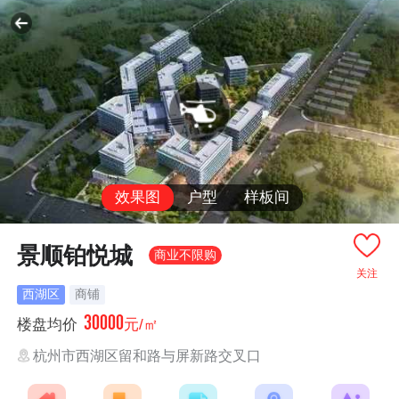
效果图
户型
样板间
景顺铂悦城
商业不限购
关注
西湖区
商铺
30000
楼盘均价
元/㎡
杭州市西湖区留和路与屏新路交叉口