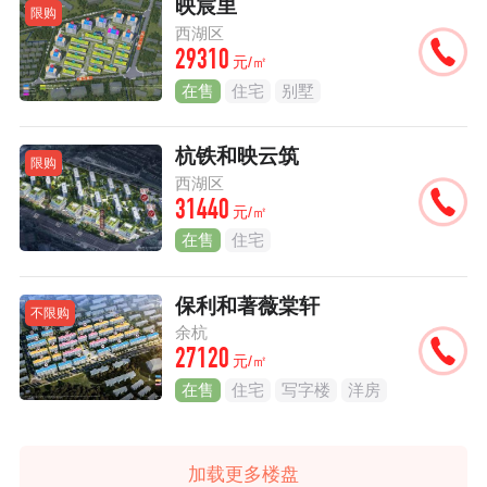
映宸里
限购
西湖区
29310
元/㎡
在售
住宅
别墅
杭铁和映云筑
限购
西湖区
31440
元/㎡
在售
住宅
保利和著薇棠轩
不限购
余杭
27120
元/㎡
在售
住宅
写字楼
洋房
加载更多楼盘