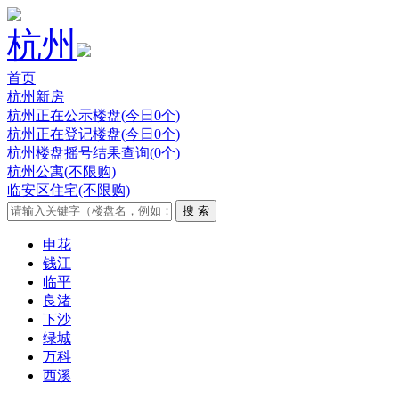
杭州
首页
杭州新房
杭州正在公示楼盘(今日0个)
杭州正在登记楼盘(今日0个)
杭州楼盘摇号结果查询(0个)
杭州公寓(不限购)
临安区住宅(不限购)
申花
钱江
临平
良渚
下沙
绿城
万科
西溪