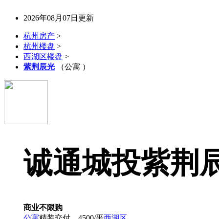
2026年08月07日更新
杭州房产
>
杭州楼盘
>
西湖区楼盘
>
紫荆辰光
（公寓 ）
诚通城投紫荆
商业不限购
公寓
精装交付，4500/平
西湖区