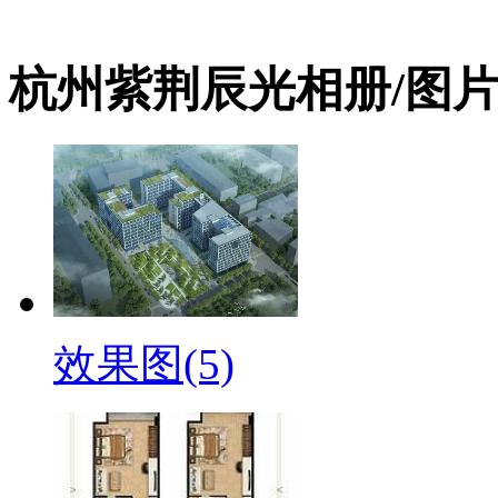
杭州紫荆辰光相册/图
效果图(5)