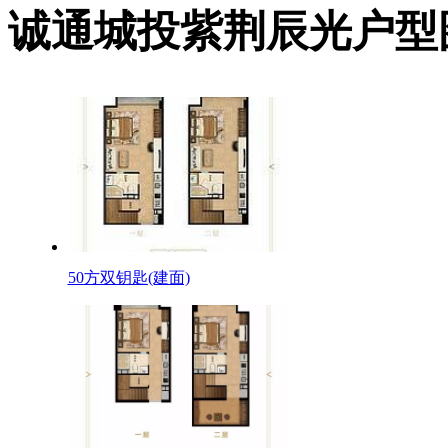
诚通城投紫荆辰光户型
50方双钥匙(建面)