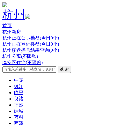
杭州
首页
杭州新房
杭州正在公示楼盘(今日0个)
杭州正在登记楼盘(今日0个)
杭州楼盘摇号结果查询(0个)
杭州公寓(不限购)
临安区住宅(不限购)
申花
钱江
临平
良渚
下沙
绿城
万科
西溪