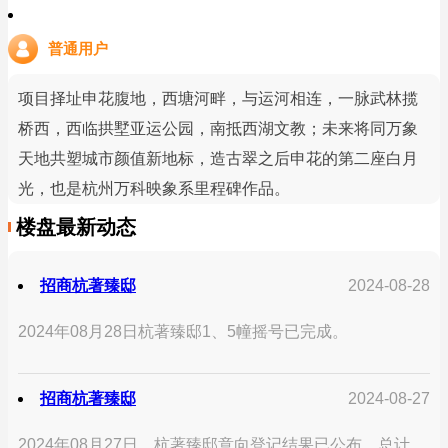
普通用户
项目择址申花腹地，西塘河畔，与运河相连，一脉武林揽
桥西，西临拱墅亚运公园，南抵西湖文教；未来将同万象
天地共塑城市颜值新地标，造古翠之后申花的第二座白月
光，也是杭州万科映象系里程碑作品。
楼盘最新动态
招商杭著臻邸
2024-08-28
2024年08月28日杭著臻邸1、5幢摇号已完成。
招商杭著臻邸
2024-08-27
2024年08月27日，杭著臻邸意向登记结果已公布，总计