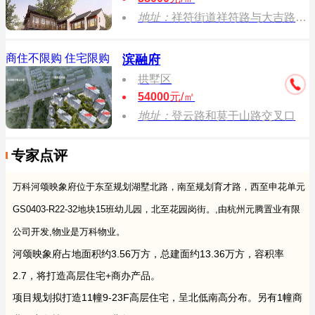
地址：
祥符街道祥符路与大吉路交叉口向北20米
商住不限购
住宅限购
滨融府
拱墅区
54000
元/㎡
地址：
登云路和莫干山路交叉口
专家点评
万科河颂映象府位于东至规划湖墅北路，南至规划育才路，西至申花单元
GS0403-R22-32地块15班幼儿园，北至花园岗街。,由杭州元腾置业有限
公司开发,物业是万科物业。
河颂映象府占地面积约3.56万方，总建面约13.36万方，容积率
2.7，将打造高层住宅+商办产品。
项目规划拟打造11幢9-23F高层住宅，呈北低南高分布。另有1幢商