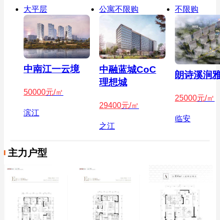
大平层
公寓不限购
不限购
中南江一云境
中融蓝城CoC
朗诗溪涧
理想城
50000
元/㎡
25000
元/㎡
29400
元/㎡
滨江
临安
之江
主力户型