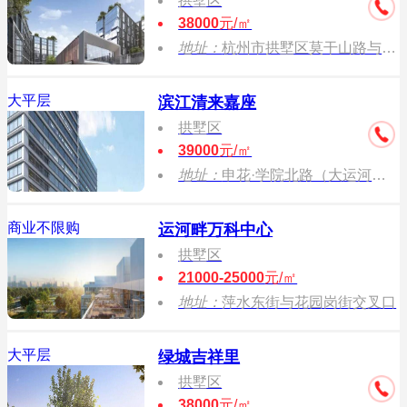
拱墅区
38000
元/㎡
地址：
杭州市拱墅区莫干山路与申花路交叉口西150米（申花路77号）
大平层
滨江清来嘉座
拱墅区
39000
元/㎡
地址：
申花·学院北路（大运河亚运公园东侧）
商业不限购
运河畔万科中心
拱墅区
21000-25000
元/㎡
地址：
萍水东街与花园岗街交叉口
大平层
绿城吉祥里
拱墅区
38000
元/㎡