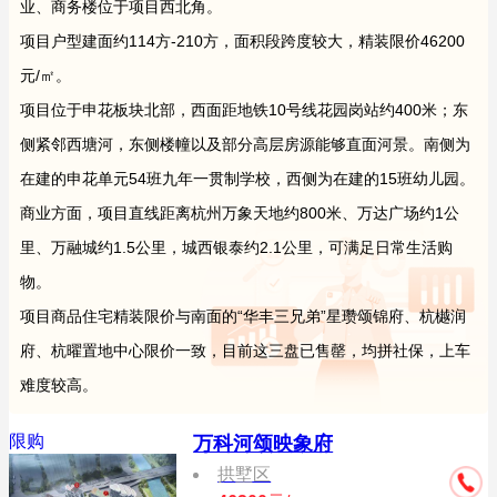
业、商务楼位于项目西北角。
项目户型建面约114方-210方，面积段跨度较大，精装限价46200
元/㎡。
项目位于申花板块北部，西面距地铁10号线花园岗站约400米；东
侧紧邻西塘河，东侧楼幢以及部分高层房源能够直面河景。南侧为
在建的申花单元54班九年一贯制学校，西侧为在建的15班幼儿园。
商业方面，项目直线距离杭州万象天地约800米、万达广场约1公
里、万融城约1.5公里，城西银泰约2.1公里，可满足日常生活购
物。
项目商品住宅精装限价与南面的“华丰三兄弟”星瓒颂锦府、杭樾润
府、杭曜置地中心限价一致，目前这三盘已售罄，均拼社保，上车
难度较高。
限购
万科河颂映象府
拱墅区