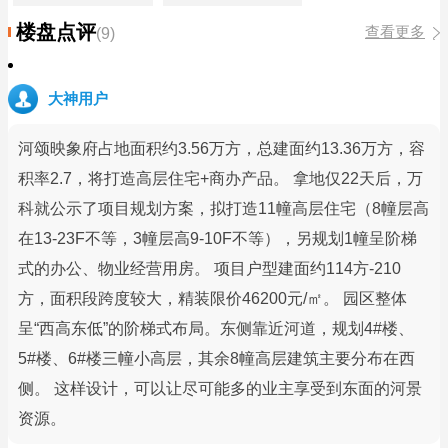
楼盘点评
查看更多
(9)
大神用户
河颂映象府占地面积约3.56万方，总建面约13.36万方，容
积率2.7，将打造高层住宅+商办产品。 拿地仅22天后，万
科就公示了项目规划方案，拟打造11幢高层住宅（8幢层高
在13-23F不等，3幢层高9-10F不等），另规划1幢呈阶梯
式的办公、物业经营用房。 项目户型建面约114方-210
方，面积段跨度较大，精装限价46200元/㎡。 园区整体
呈“西高东低”的阶梯式布局。东侧靠近河道，规划4#楼、
5#楼、6#楼三幢小高层，其余8幢高层建筑主要分布在西
侧。 这样设计，可以让尽可能多的业主享受到东面的河景
资源。