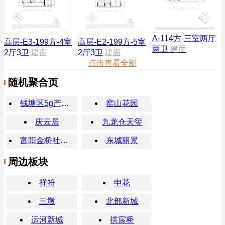
A-114方-三室两厅
高层-E3-199方-4室
高层-E2-199方-5室
两卫
建面
2厅3卫
建面
2厅3卫
建面
点击查看全部
随机聚合页
钱塘区5g产业先导园
窑山花园
庆云居
九龙仓天玺
富阳金桥社区附近新房
东城丽景
周边板块
祥符
申花
三墩
北部新城
运河新城
拱宸桥