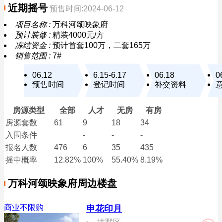
近期摇号
预售时间:2024-06-12
项目名称 :
万科河颂映象府
预计装修 :
精装4000元/方
冻结资金 :
预计首套100万，二套165万
销售范围 :
7#
06.12
6.15-6.17
06.18
0
预售时间
登记时间
补交资料
房源类型
全部
人才
无房
有房
房源套数
61
9
18
34
入围条件
-
-
-
报名
人数
476
6
35
435
摇中概率
12.82%
100%
55.40%
8.19%
万科河颂映象府周边楼盘
商业不限购
申花印月