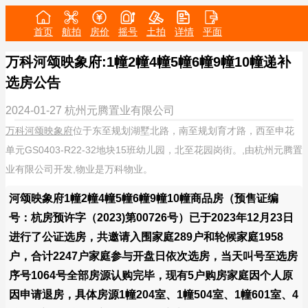
首页
航拍
房价
摇号
土拍
详情
平面
万科河颂映象府:1幢2幢4幢5幢6幢9幢10幢递补
选房公告
2024-01-27
杭州元腾置业有限公司
万科河颂映象府
位于东至规划湖墅北路，南至规划育才路，西至申花
单元GS0403-R22-32地块15班幼儿园，北至花园岗街。,由杭州元腾置
业有限公司开发,物业是万科物业。
河颂映象府1幢2幢4幢5幢6幢9幢10幢商品房（预售证编
号：杭房预许字（2023)第00726号）已于2023年12月23日
进行了公证选房，共邀请入围家庭289户和轮候家庭1958
户，合计2247户家庭参与开盘日依次选房，当天叫号至选房
序号1064号全部房源认购完毕，现有5户购房家庭因个人原
因申请退房，具体房源1幢204室、1幢504室、1幢601室、4