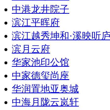
中港龙井院子
滨江平晖府
滨江越秀坤和·溪映听
滨月云府
华家池印公馆
中家德玺尚座
华润置地亚奥城
中海月陇云岚轩