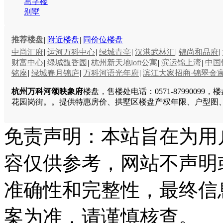
写字楼
别墅
推荐楼盘
|
附近楼盘
|
同价位楼盘
中尚汇府
|
运河万科中心
|
绿城青亭
|
汉港武林汇
|
锦尚和品府
|
财富中心
|
绿城馥香园
|
杭州新天地loft公寓
|
滨运锦上湾
|
中国
铭座
|
绿城春月锦庐
|
万科河语光年府
|
滨江大家招商·锦翠金
杭州万科河颂映象府
楼盘，售楼处电话：0571-8799009
花园岗街。。提供特惠房价、拱墅区楼盘产权年限、户型图
免责声明：本站旨在为用
容仅供参考，网站不声明
准确性和完整性，最终信
案为准，请谨慎核查。