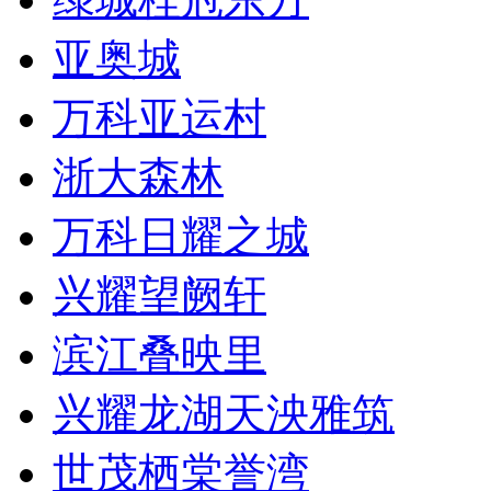
亚奥城
万科亚运村
浙大森林
万科日耀之城
兴耀望阙轩
滨江叠映里
兴耀龙湖天泱雅筑
世茂栖棠誉湾