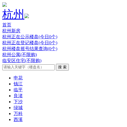
杭州
首页
杭州新房
杭州正在公示楼盘(今日0个)
杭州正在登记楼盘(今日0个)
杭州楼盘摇号结果查询(0个)
杭州公寓(不限购)
临安区住宅(不限购)
申花
钱江
临平
良渚
下沙
绿城
万科
西溪