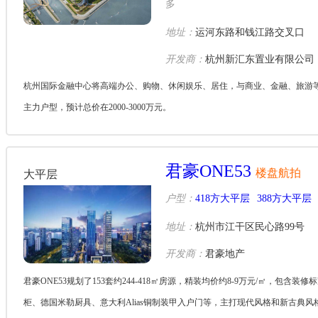
多
地址：
运河东路和钱江路交叉口
开发商：
杭州新汇东置业有限公司
杭州国际金融中心将高端办公、购物、休闲娱乐、居住，与商业、金融、旅游等集
主力户型，预计总价在2000-3000万元。
君豪ONE53
楼盘航拍
大平层
户型：
418方大平层
388方大平层
地址：
杭州市江干区民心路99号
开发商：
君豪地产
君豪ONE53规划了153套约244-418㎡房源，精装均价约8-9万元/㎡，包
柜、德国米勒厨具、意大利Alias铜制装甲入户门等，主打现代风格和新古典风