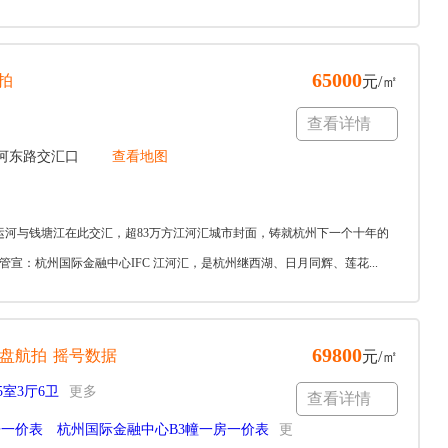
65000
拍
元/㎡
查看详情
河东路交汇口
查看地图
河与钱塘江在此交汇，超83万方江河汇城市封面，铸就杭州下一个十年的
城市抱负。项目紧邻超83万方新鸿基江河汇商业综合体（在建）2022年2月10日管宣：杭州国际金融中心IFC 江河汇，是杭州继西湖、日月同辉、莲花...
69800
盘航拍
摇号数据
元/㎡
5室3厅6卫
更多
查看详情
房一价表
杭州国际金融中心B3幢一房一价表
更