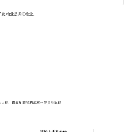
发,物业是滨江物业。
天大楼、市政配套等构成杭州显贵地标群