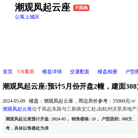
潮观凤起云座
不限购
公寓
上城区
首页
VR看房
楼盘详情
交通配套
楼盘相册
户型
潮观凤起云座:预计5月份开盘2幢，建面308
2024-05-09 楼盘：
潮观凤起云座，周边房价参考：55000元/
潮观凤起云座
位于凤起东路与三新路交汇处,由杭州滨景房地产
潮观凤起云座预计开盘: 2024-05， 销售楼栋: 2#， 户型面积: 308方、
考，具体以售楼处为准