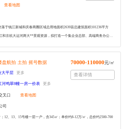
查看地图
钱江新城和庆春商圈区域总用地面积2639亩总建筑面积101236平方
钱塘江和京杭大运河两大**景观资源，拟打造一个集企业总部、高端商务办公商
70000-110000
楼盘航拍
土拍
摇号数据
元/㎡
商业大平层
更多
查看详情
江河鸣翠8幢一房一价表
更多
交叉口
查看地图
公司
12、13、15号楼一层一户，含345㎡；单价约8-12万/㎡，总价约2500-700