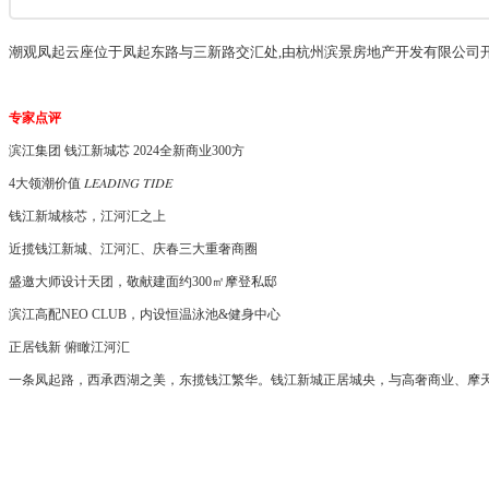
潮观凤起云座位于凤起东路与三新路交汇处,由杭州滨景房地产开发有限公司开
专家点评
滨江集团 钱江新城芯 2024全新商业300方
4大领潮价值 𝐿𝐸𝐴𝐷𝐼𝑁𝐺 𝑇𝐼𝐷𝐸
钱江新城核芯，江河汇之上
近揽钱江新城、江河汇、庆春三大重奢商圈
盛邀大师设计天团，敬献建面约300㎡摩登私邸
滨江高配NEO CLUB，内设恒温泳池&健身中心
正居钱新 俯瞰江河汇
一条凤起路，西承西湖之美，东揽钱江繁华。钱江新城正居城央，与高奢商业、摩