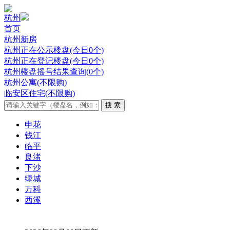
杭州
首页
杭州新房
杭州正在公示楼盘(今日0个)
杭州正在登记楼盘(今日0个)
杭州楼盘摇号结果查询(0个)
杭州公寓(不限购)
临安区住宅(不限购)
申花
钱江
临平
良渚
下沙
绿城
万科
西溪