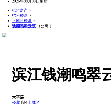
2026年08月08日更新
杭州房产
>
杭州楼盘
>
上城区楼盘
>
钱潮鸣翠云筑
（公寓 ）
滨江钱潮鸣翠
大平层
公寓
毛坯
上城区