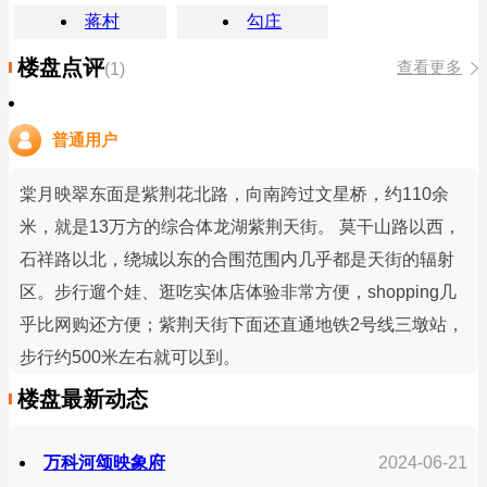
蒋村
勾庄
楼盘点评
查看更多
(1)
普通用户
棠月映翠东面是紫荆花北路，向南跨过文星桥，约110余
米，就是13万方的综合体龙湖紫荆天街。 莫干山路以西，
石祥路以北，绕城以东的合围范围内几乎都是天街的辐射
区。步行遛个娃、逛吃实体店体验非常方便，shopping几
乎比网购还方便；紫荆天街下面还直通地铁2号线三墩站，
步行约500米左右就可以到。
楼盘最新动态
万科河颂映象府
2024-06-21