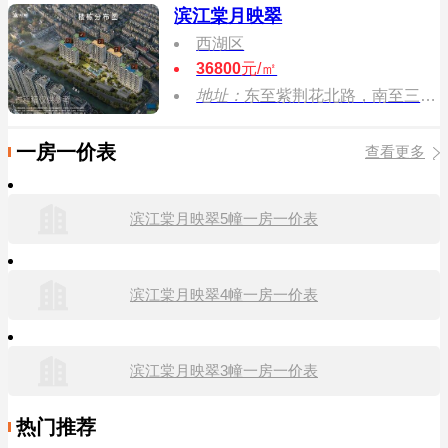
滨江棠月映翠
西湖区
36800
元/㎡
地址：
东至紫荆花北路，南至三墩镇H部分地块，西至三墩镇H部分地块，北至三墩 街。
一房一价表
查看更多
滨江棠月映翠5幢一房一价表
滨江棠月映翠4幢一房一价表
滨江棠月映翠3幢一房一价表
热门推荐