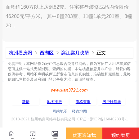
面积约160方以上房源82套。住宅整盘装修成品均价限价
46200元/平方米。 其中8幢203室、11幢1单元201室、3幢
20...
杭州看房网
西湖区
滨江棠月映翠
正文
免责声明：本网站作为房产信息聚合类导航网站，仅为方便广大用户掌握信
息而提供一站式无偿浏览、查阅的功能，本站楼盘信息并非广告，所载内容
仅供参考，网站不声明或保证所发布信息的真实性，准确性和完整性，最终
信息以售楼处及政府部门登记备案为准，请谨慎核查。
www.kan3721.com
新房
地图找房
资格查询
房贷计算器
网站地图
楼盘地图
2013-2021 杭州畅房网络科技有限公司 ICP证：浙ICP备16040283号-1
优惠通知我
预约看房