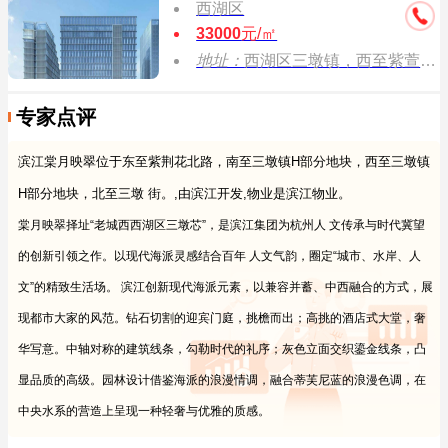
西湖区
33000
元/㎡
地址：
西湖区三墩镇，西至紫萱路，南至吉园街，北至待建地块，东至城市绿地
专家点评
滨江棠月映翠位于东至紫荆花北路，南至三墩镇H部分地块，西至三墩镇
H部分地块，北至三墩 街。,由滨江开发,物业是滨江物业。
棠月映翠择址“老城西西湖区三墩芯”，是滨江集团为杭州人 文传承与时代冀望
的创新引领之作。以现代海派灵感结合百年 人文气韵，圈定“城市、水岸、人
文”的精致生活场。
滨江创新现代海派元素，以兼容并蓄、中西融合的方式，展
现都市⼤家的风范。钻石切割的迎宾⻔庭，挑檐而出；高挑的酒店式⼤堂，奢
华写意。中轴对称的建筑线条，勾勒时代的礼序；灰色立面交织鎏金线条，凸
显品质的高级。园林设计借鉴海派的浪漫情调，融合蒂芙尼蓝的浪漫色调，在
中央水系的营造上呈现⼀种轻奢与优雅的质感。