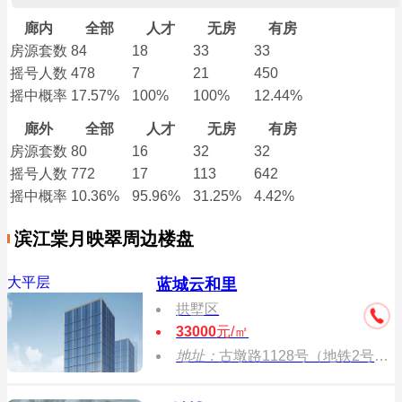
廊内
全部
人才
无房
有房
房源套数
84
18
33
33
摇号人数
478
7
21
450
摇中概率
17.57%
100%
100%
12.44%
廊外
全部
人才
无房
有房
房源套数
80
16
32
32
摇号人数
772
17
113
642
摇中概率
10.36%
95.96%
31.25%
4.42%
滨江棠月映翠周边楼盘
大平层
蓝城云和里
拱墅区
33000
元/㎡
地址：
古墩路1128号（地铁2号线三墩站D口）