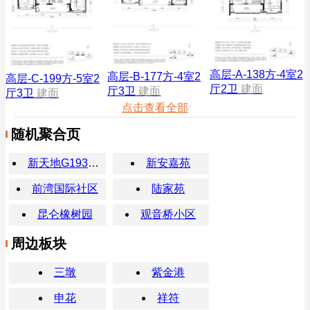
高层-A-138方-4室2
高层-B-177方-4室2
高层-C-199方-5室2
厅2卫
建面
厅3卫
建面
厅3卫
建面
点击查看全部
随机聚合页
新天地G193广场
新安嘉苑
前湾国际社区
陆家苑
昆仑橡树园
观音桥小区
周边板块
三墩
紫金港
申花
祥符