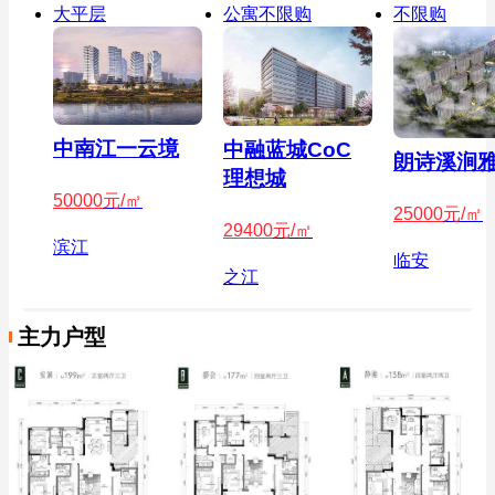
大平层
公寓不限购
不限购
中南江一云境
中融蓝城CoC
朗诗溪涧
理想城
50000
元/㎡
25000
元/㎡
29400
元/㎡
滨江
临安
之江
主力户型