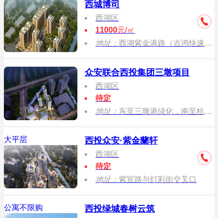
西城博司
西湖区
11000
元/㎡
地址：
西湖紫金港路（吉鸿快速路）与西园七路（规划中）交汇处
众安联合西投集团三墩项目
西湖区
待定
地址：
东至三墩港绿化，南至杭州大港桥股份经济合作社用地，西至紫宣路，北至灯彩街。
大平层
西投众安·紫金蘭轩
西湖区
待定
地址：
紫宣路与灯彩街交叉口
公寓不限购
西投绿城春树云筑