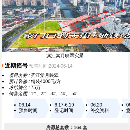
滨江棠月映翠实景
近期摇号
预售时间:2024-06-14
项目名称 :
滨江棠月映翠
预计装修 :
精装4000元/方
冻结资金 :
75万
销售范围 :
1#、2#、3#、4#、 5#
06.14
6.17-6.19
06.20
0
预售时间
登记时间
补交资料
房源总套数：164 套