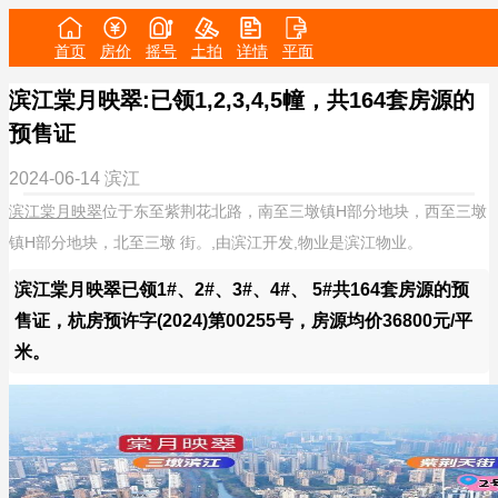
首页
房价
摇号
土拍
详情
平面
滨江棠月映翠:已领1,2,3,4,5幢，共164套房源的
预售证
2024-06-14
滨江
滨江棠月映翠
位于东至紫荆花北路，南至三墩镇H部分地块，西至三墩
镇H部分地块，北至三墩 街。,由滨江开发,物业是滨江物业。
滨江棠月映翠已领1#、2#、3#、4#、 5#共164套房源的预
售证，杭房预许字(2024)第00255号，房源均价36800元/平
米。