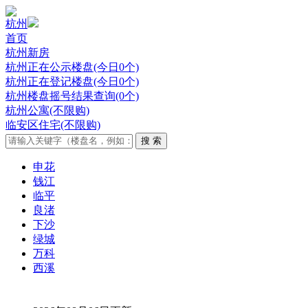
杭州
首页
杭州新房
杭州正在公示楼盘(今日0个)
杭州正在登记楼盘(今日0个)
杭州楼盘摇号结果查询(0个)
杭州公寓(不限购)
临安区住宅(不限购)
申花
钱江
临平
良渚
下沙
绿城
万科
西溪