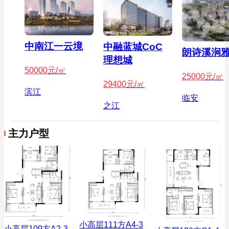
中南江一云境
中融蓝城CoC
朗诗溪涧
理想城
50000
元/㎡
25000
元/㎡
29400
元/㎡
滨江
临安
之江
主力户型
小高层111方A4-3
小高层109方A2-3