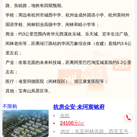
路、良睦路，地铁有四期预期。
学校：周边有杭州市城西中学、杭州金成外国语小学、杭州英特外
国语学校、闲林职业高级中学、闲林和睦小学等；
商业：约3公里范围内有华元西溪欢乐城、乐天城、宏丰生活广场、
闲林老街等，距离绿汀路站的华润万象综合体（在建）直线约3.6公
里左右；
产业：依靠北面的未来科技城，距离阿里巴巴淘宝城直线约5.2公里
左右；
医疗：省里同德医院（闲林院区）、浙江康复医院等；
其他：宝寿山风景区等。
不限购
杭房众安·未珂宸铭府
余杭
24100
元/㎡
地址：
东至闲林东路、西至五号路、北至四号路