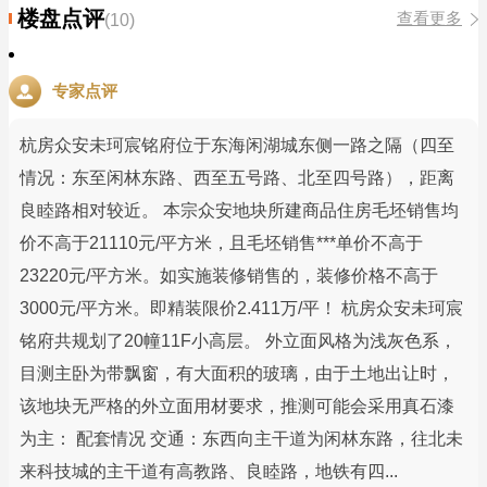
楼盘点评
查看更多
(10)
专家点评
杭房众安未珂宸铭府位于东海闲湖城东侧一路之隔（四至
情况：东至闲林东路、西至五号路、北至四号路），距离
良睦路相对较近。 本宗众安地块所建商品住房毛坯销售均
价不高于21110元/平方米，且毛坯销售***单价不高于
23220元/平方米。如实施装修销售的，装修价格不高于
3000元/平方米。即精装限价2.411万/平！ 杭房众安未珂宸
铭府共规划了20幢11F小高层。 外立面风格为浅灰色系，
目测主卧为带飘窗，有大面积的玻璃，由于土地出让时，
该地块无严格的外立面用材要求，推测可能会采用真石漆
为主： 配套情况 交通：东西向主干道为闲林东路，往北未
来科技城的主干道有高教路、良睦路，地铁有四...