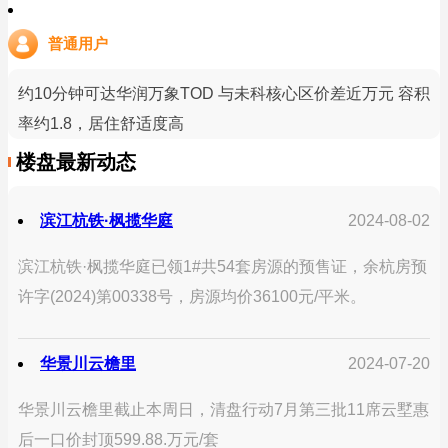
普通用户
约10分钟可达华润万象TOD 与未科核心区价差近万元 容积
率约1.8，居住舒适度高
楼盘最新动态
滨江杭铁·枫揽华庭
2024-08-02
滨江杭铁·枫揽华庭已领1#共54套房源的预售证，余杭房预
许字(2024)第00338号，房源均价36100元/平米。
华景川云檐里
2024-07-20
华景川云檐里截止本周日，清盘行动7月第三批11席云墅惠
后一口价封顶599.88.万元/套