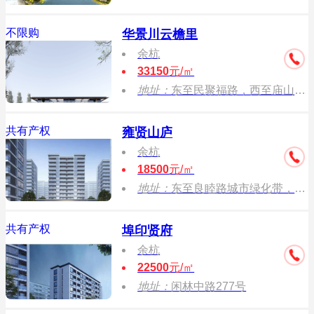
不限购
华景川云檐里
余杭
33150
元/㎡
地址：
东至民聚福路，西至庙山南路，南至闲林东路，北至规划公园绿地。
共有产权
雍贤山庐
余杭
18500
元/㎡
地址：
东至良睦路城市绿化带，至八号路，北至联荣安置房，南至规划道路
共有产权
埠印贤府
余杭
22500
元/㎡
地址：
闲林中路277号