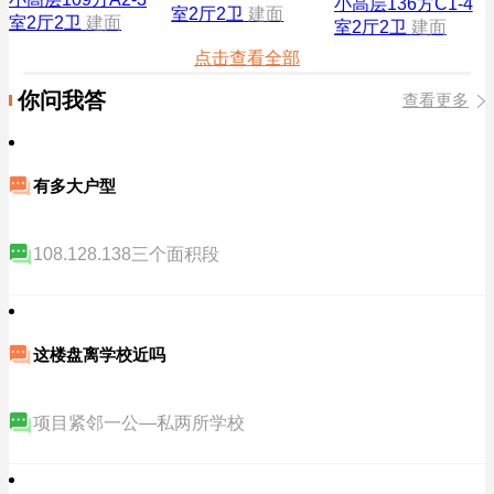
小高层136方C1-4
室2厅2卫
建面
室2厅2卫
建面
室2厅2卫
建面
点击查看全部
你问我答
查看更多
有多大户型
108.128.138三个面积段
这楼盘离学校近吗
项目紧邻一公—私两所学校