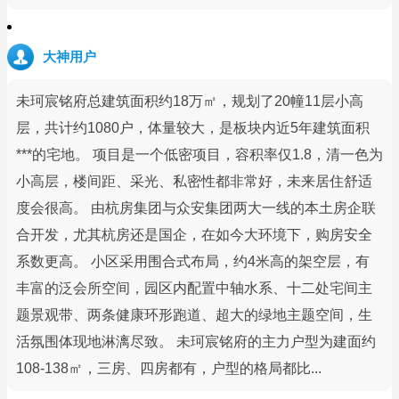
大神用户
未珂宸铭府总建筑面积约18万㎡，规划了20幢11层小高
层，共计约1080户，体量较大，是板块内近5年建筑面积
***的宅地。 项目是一个低密项目，容积率仅1.8，清一色为
小高层，楼间距、采光、私密性都非常好，未来居住舒适
度会很高。 由杭房集团与众安集团两大一线的本土房企联
合开发，尤其杭房还是国企，在如今大环境下，购房安全
系数更高。 小区采用围合式布局，约4米高的架空层，有
丰富的泛会所空间，园区内配置中轴水系、十二处宅间主
题景观带、两条健康环形跑道、超大的绿地主题空间，生
活氛围体现地淋漓尽致。 未珂宸铭府的主力户型为建面约
108-138㎡，三房、四房都有，户型的格局都比...