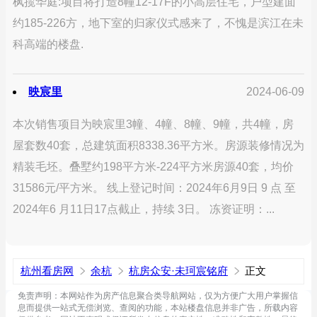
枫揽华庭:项目将打造8幢12-17F的小高层住宅，户型建面
约185-226方，地下室的归家仪式感来了，不愧是滨江在未
科高端的楼盘.
映宸里
2024-06-09
本次销售项目为映宸里3幢、4幢、8幢、9幢，共4幢，房
屋套数40套，总建筑面积8338.36平方米。房源装修情况为
精装毛坯。叠墅约198平方米-224平方米房源40套，均价
31586元/平方米。 线上登记时间：2024年6月9日 9 点 至
2024年6 月11日17点截止，持续 3日。 冻资证明：...
杭州看房网
余杭
杭房众安·未珂宸铭府
正文
免责声明：本网站作为房产信息聚合类导航网站，仅为方便广大用户掌握信
息而提供一站式无偿浏览、查阅的功能，本站楼盘信息并非广告，所载内容