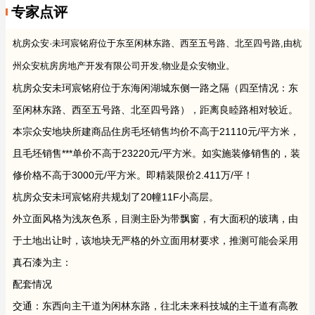
专家点评
杭房众安·未珂宸铭府位于东至闲林东路、西至五号路、北至四号路,由杭
州众安杭房房地产开发有限公司开发,物业是众安物业。
杭房众安未珂宸铭府位于东海闲湖城东侧一路之隔（四至情况：东
至闲林东路、西至五号路、北至四号路），距离良睦路相对较近。
本宗众安地块所建商品住房毛坯销售均价不高于21110元/平方米，
且毛坯销售***单价不高于23220元/平方米。如实施装修销售的，装
修价格不高于3000元/平方米。即精装限价2.411万/平！
杭房众安未珂宸铭府共规划了20幢11F小高层。
外立面风格为浅灰色系，目测主卧为带飘窗，有大面积的玻璃，由
于土地出让时，该地块无严格的外立面用材要求，推测可能会采用
真石漆为主：
配套情况
交通：东西向主干道为闲林东路，往北未来科技城的主干道有高教