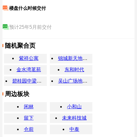
楼盘什么时候交付
预计25年5月前交付
随机聚合页
紫祥公寓
锦城新天地购物广场
金水湾茗苑
东和时代
碧桂园中梁凤朝鸣庭
吴山广场地铁站
周边板块
闲林
小和山
留下
未来科技城
仓前
中泰