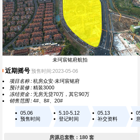
未珂宸铭府航拍
近期摇号
预售时间:2023-05-06
项目名称 :
杭房众安·未珂宸铭府
预计装修 :
精装3000
冻结资金 :
无房无贷70万，其它90万
销售范围 :
4#、8#、20#
05.06
5.10-5.12
05.13
0
预售时间
登记时间
补交资料
房源总套数：180 套