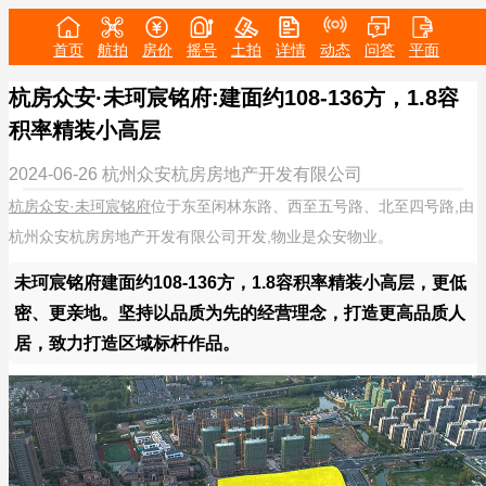
首页
航拍
房价
摇号
土拍
详情
动态
问答
平面
杭房众安·未珂宸铭府:建面约108-136方，1.8容
积率精装小高层
2024-06-26
杭州众安杭房房地产开发有限公司
杭房众安·未珂宸铭府
位于东至闲林东路、西至五号路、北至四号路,由
杭州众安杭房房地产开发有限公司开发,物业是众安物业。
未珂宸铭府建面约108-136方，1.8容积率精装小高层，更低
密、更亲地。坚持以品质为先的经营理念，打造更高品质人
居，致力打造区域标杆作品。