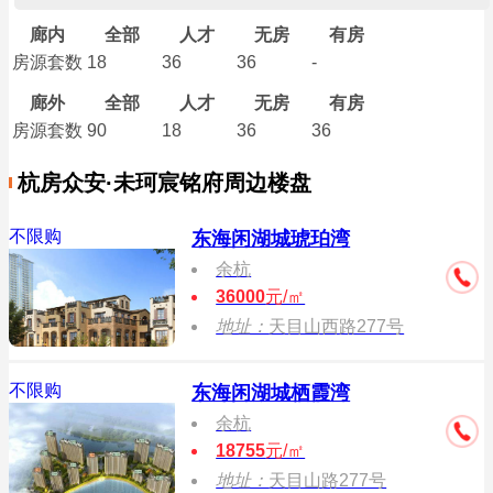
廊内
全部
人才
无房
有房
房源套数
18
36
36
-
廊外
全部
人才
无房
有房
房源套数
90
18
36
36
杭房众安·未珂宸铭府周边楼盘
不限购
东海闲湖城琥珀湾
余杭
36000
元/㎡
地址：
天目山西路277号
不限购
东海闲湖城栖霞湾
余杭
18755
元/㎡
地址：
天目山路277号