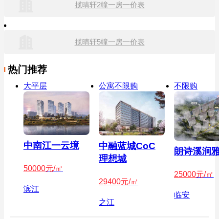
揽晴轩2幢一房一价表
揽晴轩5幢一房一价表
热门推荐
大平层
公寓不限购
不限购
中南江一云境
中融蓝城CoC
朗诗溪涧
理想城
50000
元/㎡
25000
元/㎡
29400
元/㎡
滨江
临安
之江