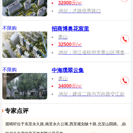
32000
元/㎡
地址：
才路拱秀路口
不限购
招商博奥花宸里
萧山
32500
元/㎡
地址：
浙江省杭州市萧山区博奥路与山阴路交叉口
不限购
中海璞翠云集
萧山
34000
元/㎡
地址：
建设二路与万向路交汇处
专家点评
揽晴轩位于东至永久路,南至永久公寓,西至规划纵十路,北至山阴路。,由