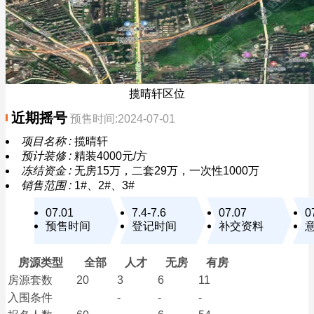
揽晴轩区位
近期摇号
预售时间:2024-07-01
项目名称 :
揽晴轩
预计装修 :
精装4000元/方
冻结资金 :
无房15万，二套29万，一次性1000万
销售范围 :
1#、2#、3#
07.01
7.4-7.6
07.07
0
预售时间
登记时间
补交资料
房源类型
全部
人才
无房
有房
房源套数
20
3
6
11
入围条件
-
-
-