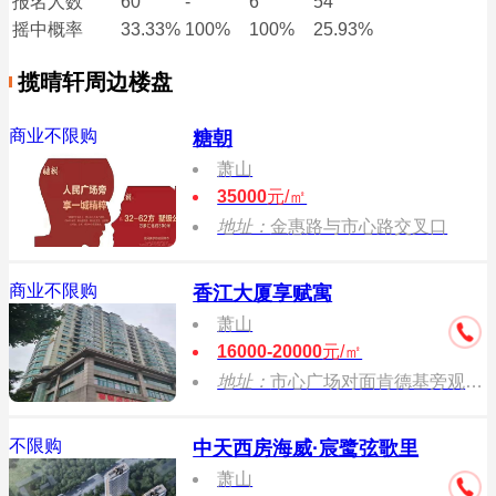
报名
人数
60
-
6
54
摇中概率
33.33%
100%
100%
25.93%
揽晴轩周边楼盘
商业不限购
糖朝
萧山
35000
元/㎡
地址：
金惠路与市心路交叉口
商业不限购
香江大厦享赋寓
萧山
16000-20000
元/㎡
地址：
市心广场对面肯德基旁观光电梯上4楼
不限购
中天西房海威·宸鹭弦歌里
萧山