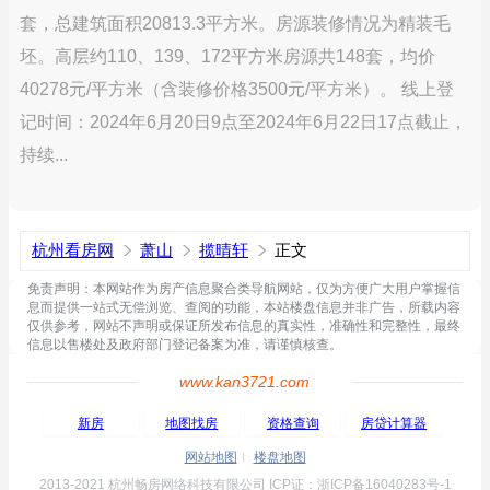
套，总建筑面积20813.3平方米。房源装修情况为精装毛
坯。高层约110、139、172平方米房源共148套，均价
40278元/平方米（含装修价格3500元/平方米）。 线上登
记时间：2024年6月20日9点至2024年6月22日17点截止，
持续...
杭州看房网
萧山
揽晴轩
正文
免责声明：本网站作为房产信息聚合类导航网站，仅为方便广大用户掌握信
息而提供一站式无偿浏览、查阅的功能，本站楼盘信息并非广告，所载内容
仅供参考，网站不声明或保证所发布信息的真实性，准确性和完整性，最终
信息以售楼处及政府部门登记备案为准，请谨慎核查。
www.kan3721.com
新房
地图找房
资格查询
房贷计算器
网站地图
楼盘地图
2013-2021 杭州畅房网络科技有限公司 ICP证：浙ICP备16040283号-1