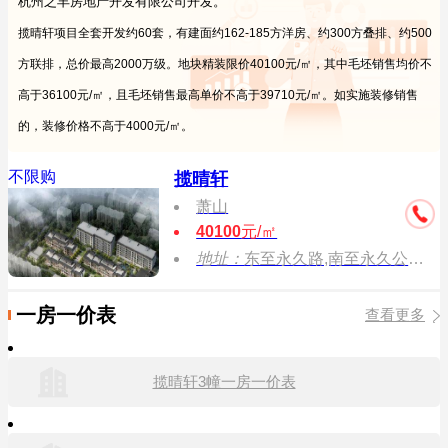
杭州之丰房地产开发有限公司开发。
揽晴轩项目全套开发约60套，有建面约162-185方洋房、约300方叠排、约500
方联排，总价最高2000万级。地块精装限价40100元/㎡，其中毛坯销售均价不
高于36100元/㎡，且毛坯销售最高单价不高于39710元/㎡。如实施装修销售
的，装修价格不高于4000元/㎡。
不限购
揽晴轩
萧山
40100
元/㎡
地址：
东至永久路,南至永久公寓,西至规划纵十路,北至山阴路。
一房一价表
查看更多
揽晴轩3幢一房一价表