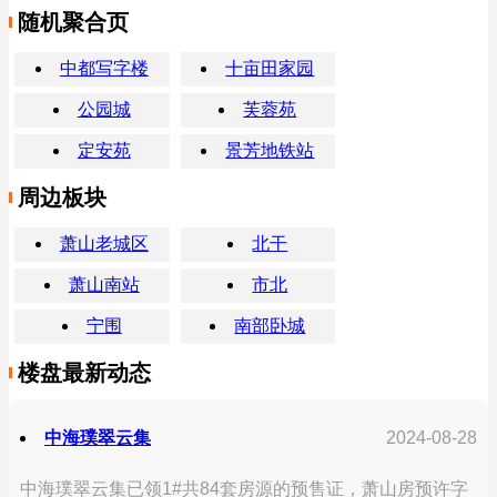
随机聚合页
中都写字楼
十亩田家园
公园城
芙蓉苑
定安苑
景芳地铁站
周边板块
萧山老城区
北干
萧山南站
市北
宁围
南部卧城
楼盘最新动态
中海璞翠云集
2024-08-28
中海璞翠云集已领1#共84套房源的预售证，萧山房预许字