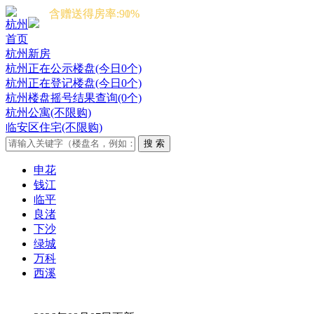
含赠送得房率:91%
含赠送得房率:90%
杭州
首页
杭州新房
杭州正在公示楼盘(今日0个)
杭州正在登记楼盘(今日0个)
杭州楼盘摇号结果查询(0个)
杭州公寓(不限购)
临安区住宅(不限购)
申花
钱江
临平
良渚
下沙
绿城
万科
西溪