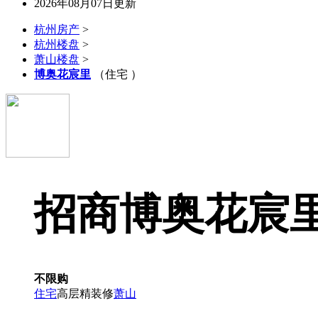
2026年08月07日更新
杭州房产
>
杭州楼盘
>
萧山楼盘
>
博奥花宸里
（住宅 ）
招商博奥花宸
不限购
住宅
高层精装修
萧山