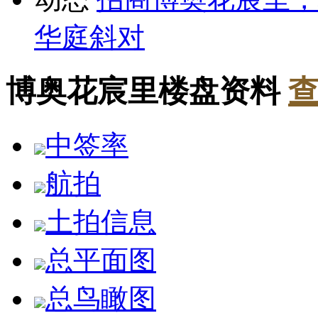
华庭斜对
博奥花宸里楼盘资料
查
中签率
航拍
土拍信息
总平面图
总鸟瞰图