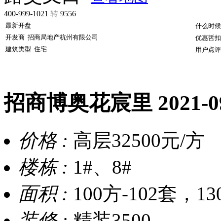
400-999-1021
转
9556
最新开盘
什么时候
开发商
招商局地产杭州有限公司
优惠哲扣
建筑类型
住宅
用户点评
招商博奥花宸里
2021-
价格 :
高层32500元/方
楼栋 :
1#、8#
面积 :
100方-102套，13
装修 :
精装3500