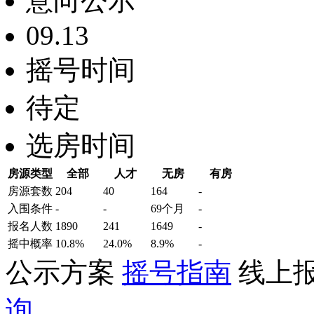
意向公示
09.13
摇号时间
待定
选房时间
房源类型
全部
人才
无房
有房
房源套数
204
40
164
-
入围条件
-
-
69个月
-
报名
人数
1890
241
1649
-
摇中概率
10.8%
24.0%
8.9%
-
公示方案
摇号指南
线上
询