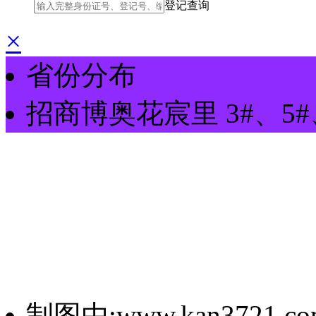
登记查询
×
省份分布
招商博奥花宸里
3#、5
制图由:www.kan3721.co