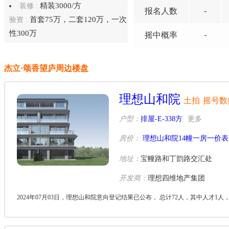
精装3000/方
装修 :
报名
人数
-
首套75万，二套120万，一次
验资 :
性300万
摇中概率
-
杰立·颂香望庐周边楼盘
理想山和院
土拍
摇号数
户型：
排屋-E-338方
更多
房价：
理想山和院14幢一房一价表
地址：
宝幢路和丁韵路交汇处
开发商：
理想四维地产集团
2024年07月03日，理想山和院意向登记结果已公布， 总计72人，其中人才1人