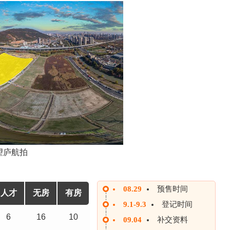
望庐航拍
08.29
预售时间
人才
无房
有房
9.1-9.3
登记时间
6
16
10
09.04
补交资料