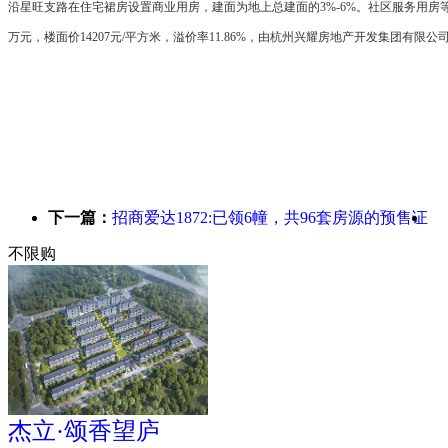
沿星旺支路在住宅裙房设置商业用房，建面为地上总建面的3%-6%。社区服务用房等物业用房
万元，楼面价14207元/平方米，溢价率11.86%，由杭州兴耀房地产开发集团有限公
下一篇：
招商爱达1872:已领6幢，共96套房源的预售证
不限购
杰立·颂香望庐