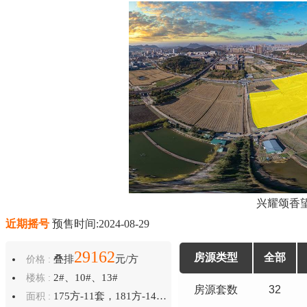
兴耀颂香
近期摇号
预售时间:2024-08-29
29162
房源类型
全部
叠排
元/方
价格 :
2#、10#、13#
楼栋 :
房源套数
32
175方-11套，181方-14套，187方-2套，188方-3套，193方-2套
面积 :