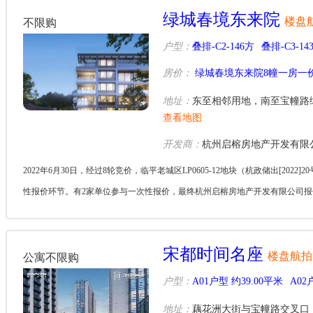
绿城春境东来院
楼盘
不限购
户型：
叠排-C2-146方
叠排-C3-14
房价：
绿城春境东来院8幢一房一
地址：
东至相邻用地，南至宝幢路
查看地图
开发商：
杭州启榕房地产开发有限
2022年6月30日，经过8轮竞价，临平老城区LP0605-12地块（杭政储出[2022]
性报价环节。有2家单位参与一次性报价，最终杭州启榕房地产开发有限公司报价397
住房...
宋都时间名座
楼盘航拍
公寓不限购
户型：
A01户型 约39.00平米
A02
地址：
藕花洲大街与宝幢路交叉口