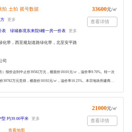
33600
航拍
土拍
摇号数据
元/㎡
3方
更多
查看详情
价表
绿城春境东来院6幢一房一价表
更多
绿化带，西至规划道路绿化带，北至安平路
公司
20号）报价达到中止价39582万元，楼面价18101元/㎡，溢价率9.70%。转一次
82万元竞得，楼面价18192元/㎡，溢价率10.25%。本宗地块所建商品
21000
元/㎡
户型 约39.00平米
更多
查看详情
查看地图