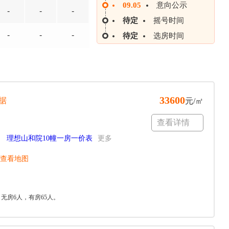
09.05
意向公示
-
-
-
待定
摇号时间
-
-
-
待定
选房时间
33600
据
元/㎡
查看详情
理想山和院10幢一房一价表
更多
查看地图
，无房6人，有房65人。