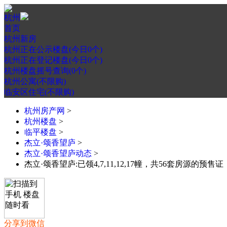
杭州
首页
杭州新房
杭州正在公示楼盘(今日0个)
杭州正在登记楼盘(今日0个)
杭州楼盘摇号查询(0个)
杭州公寓(不限购)
临安区住宅(不限购)
杭州房产网
>
杭州楼盘
>
临平楼盘
>
杰立·颂香望庐
>
杰立·颂香望庐动态
>
杰立·颂香望庐:已领4,7,11,12,17幢，共56套房源的预售证
分享到微信