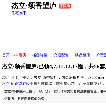
杰立·颂香望庐
不限购
住宅
临平
首页
VR看房
楼盘详情
交通配套
楼盘相册
户型
杰立·颂香望庐:已领4,7,11,12,17幢，共5
2024-07-16 楼盘：
杰立·颂香望庐，周边房价参考：28200元/
杰立·颂香望庐
位于东至苏梅路，南至星灿路，西至星旺支路，
杰立·颂香望庐已领4#、7#、11#、12#、17#共56套房源的预售证，临平
供参考，具体以售楼处为准