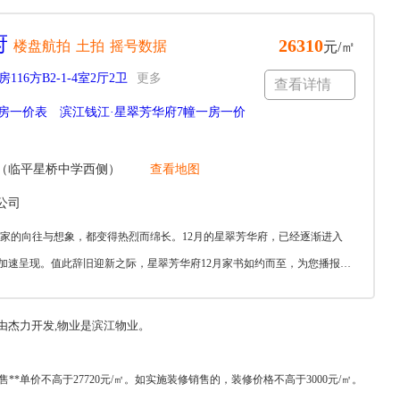
府
26310
楼盘航拍
土拍
摇号数据
元/㎡
房116方B2-1-4室2厅2卫
更多
查看详情
房一价表
滨江钱江·星翠芳华府7幢一房一价
（临平星桥中学西侧）
查看地图
公司
对家的向往与想象，都变得热烈而绵长。12月的星翠芳华府，已经逐渐进入
加速呈现。值此辞旧迎新之际，星翠芳华府12月家书如约而至，为您播报最
由杰力开发,物业是滨江物业。
售**单价不高于27720元/㎡。如实施装修销售的，装修价格不高于3000元/㎡。