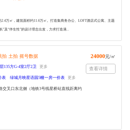
4万㎡，建筑面积约11.6万㎡。打造集商务办公、LOFT酒店式公寓、主题
及“伴生性”的设计理念出发，力求打造满...
24000
航拍
土拍
摇号数据
元/㎡
层135方G-4室2厅2卫
更多
查看详情
价表
绿城月映星语园5幢一房一价表
更多
路交叉口东北侧（地铁3号线星桥站直线距离约