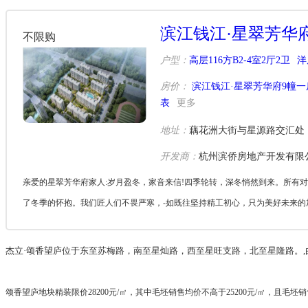
滨江钱江·星翠芳华
不限购
户型：
高层116方B2-4室2厅2卫
洋
房价：
滨江钱江·星翠芳华府9幢一
表
更多
地址：
藕花洲大街与星源路交汇处
开发商：
杭州滨侨房地产开发有限
亲爱的星翠芳华府家人:岁月盈冬，家音来信!四季轮转，深冬悄然到来。所有
了冬季的怀抱。我们匠人们不畏严寒，-如既往坚持精工初心，只为美好未来的
新工程...
杰立·颂香望庐位于东至苏梅路，南至星灿路，西至星旺支路，北至星隆路。,
颂香望庐地块精装限价28200元/㎡，其中毛坯销售均价不高于25200元/㎡，且毛坯销