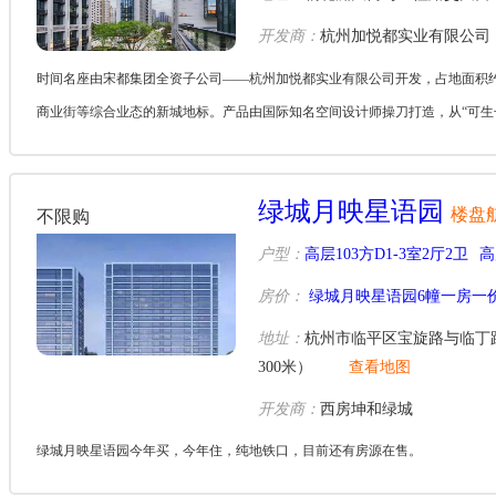
开发商：
杭州加悦都实业有限公司
时间名座由宋都集团全资子公司——杭州加悦都实业有限公司开发，占地面积约2.
商业街等综合业态的新城地标。产品由国际知名空间设计师操刀打造，从“可生长”
绿城月映星语园
楼盘
不限购
户型：
高层103方D1-3室2厅2卫
高
房价：
绿城月映星语园6幢一房一
地址：
杭州市临平区宝旋路与临丁
300米）
查看地图
开发商：
西房坤和绿城
绿城月映星语园今年买，今年住，纯地铁口，目前还有房源在售。