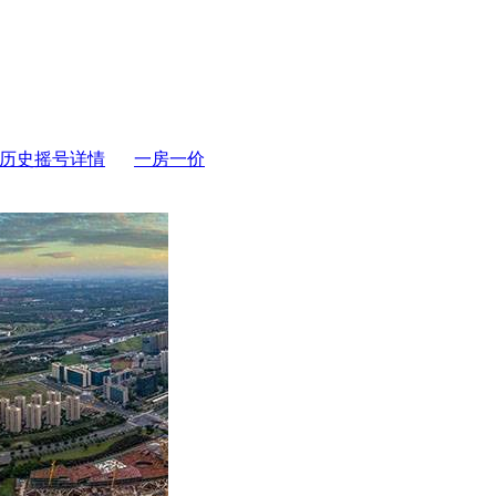
历史摇号详情
一房一价