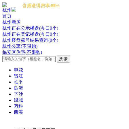
含赠送得房率:88%
含赠送得房率:87%
含赠送得房率:89%
含赠送得房率:89%
含赠送得房率:91%
杭州
首页
杭州新房
杭州正在公示楼盘(今日0个)
杭州正在登记楼盘(今日0个)
杭州楼盘摇号结果查询(0个)
杭州公寓(不限购)
临安区住宅(不限购)
申花
钱江
临平
良渚
下沙
绿城
万科
西溪