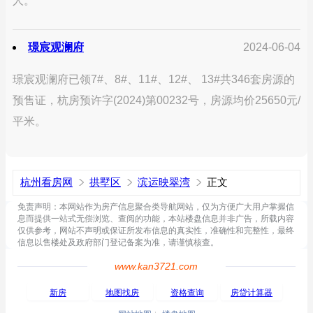
人。
璟宸观澜府
2024-06-04
璟宸观澜府已领7#、8#、11#、12#、 13#共346套房源的
预售证，杭房预许字(2024)第00232号，房源均价25650元/
平米。
杭州看房网
拱墅区
滨运映翠湾
正文
免责声明：本网站作为房产信息聚合类导航网站，仅为方便广大用户掌握信
息而提供一站式无偿浏览、查阅的功能，本站楼盘信息并非广告，所载内容
仅供参考，网站不声明或保证所发布信息的真实性，准确性和完整性，最终
信息以售楼处及政府部门登记备案为准，请谨慎核查。
www.kan3721.com
新房
地图找房
资格查询
房贷计算器