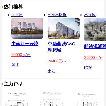
热门推荐
大平层
公寓不限购
不限购
中南江一云境
中融蓝城CoC
朗诗溪涧
理想城
50000
元/㎡
25000
元/㎡
29400
元/㎡
滨江
临安
之江
主力户型