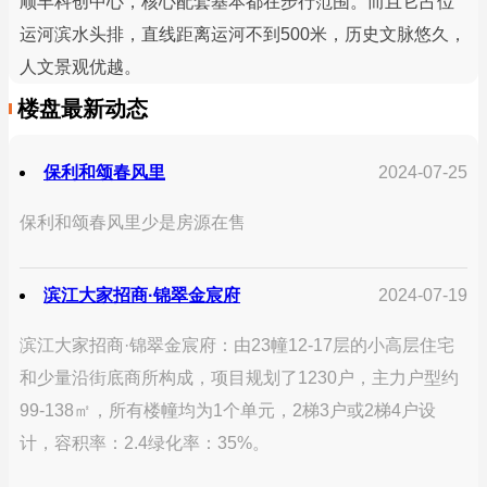
顺丰科创中心，核心配套基本都在步行范围。而且它占位
运河滨水头排，直线距离运河不到500米，历史文脉悠久，
人文景观优越。
楼盘最新动态
保利和颂春风里
2024-07-25
保利和颂春风里少是房源在售
滨江大家招商·锦翠金宸府
2024-07-19
滨江大家招商·锦翠金宸府：由23幢12-17层的小高层住宅
和少量沿街底商所构成，项目规划了1230户，主力户型约
99-138㎡，所有楼幢均为1个单元，2梯3户或2梯4户设
计，容积率：2.4绿化率：35%。