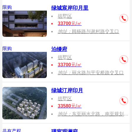
限购
绿城宸岸印月里
拱墅区
33700
元/㎡
地址：
顾杨路与谢村路交叉口
限购
泊缦府
拱墅区
33700
元/㎡
地址：
丽水路与平安桥路交叉口
绿城汀岸印月
拱墅区
33580
元/㎡
地址：
东至丽水北路，南至规划朱家坝路，西至规划康朱路，北至规划码头南路。
共有产权
璟宸观澜府