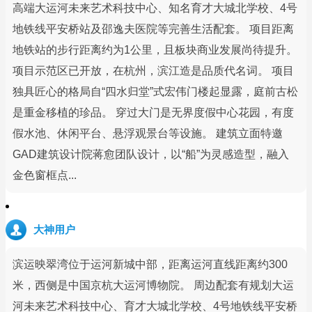
高端大运河未来艺术科技中心、知名育才大城北学校、4号
地铁线平安桥站及邵逸夫医院等完善生活配套。 项目距离
地铁站的步行距离约为1公里，且板块商业发展尚待提升。
项目示范区已开放，在杭州，滨江造是品质代名词。 项目
独具匠心的格局自“四水归堂”式宏伟门楼起显露，庭前古松
是重金移植的珍品。 穿过大门是无界度假中心花园，有度
假水池、休闲平台、悬浮观景台等设施。 建筑立面特邀
GAD建筑设计院蒋愈团队设计，以“船”为灵感造型，融入
金色窗框点...
大神用户
滨运映翠湾位于运河新城中部，距离运河直线距离约300
米，西侧是中国京杭大运河博物院。 周边配套有规划大运
河未来艺术科技中心、育才大城北学校、4号地铁线平安桥