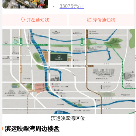
33075元/㎡
开盘通知我
降价通知我
滨运映翠湾区位
滨运映翠湾周边楼盘