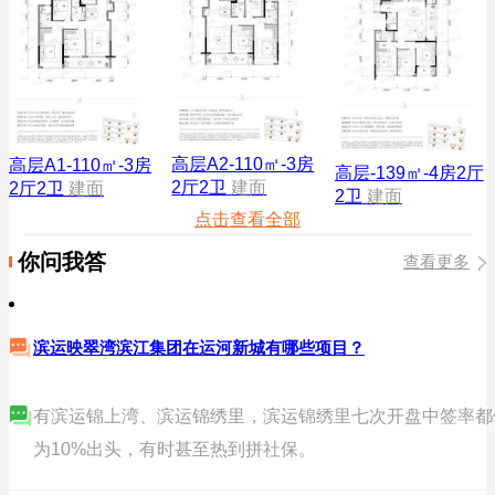
高层A2-110㎡-3房
高层A1-110㎡-3房
高层-139㎡-4房2厅
2厅2卫
建面
2厅2卫
建面
2卫
建面
点击查看全部
你问我答
查看更多
滨运映翠湾滨江集团在运河新城有哪些项目？
有滨运锦上湾、滨运锦绣里，滨运锦绣里七次开盘中签率都
为10%出头，有时甚至热到拼社保。