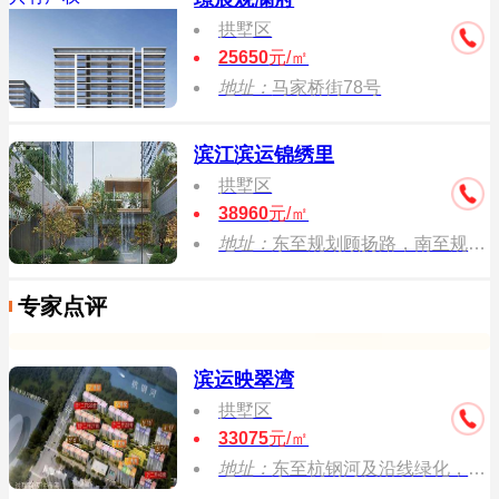
拱墅区
25650
元/㎡
地址：
马家桥街78号
滨江滨运锦绣里
拱墅区
38960
元/㎡
地址：
东至规划顾扬路，南至规划五号支路、规划绿化，西至御舟路，北至候圣街。
专家点评
滨运映翠湾
拱墅区
33075
元/㎡
地址：
东至杭钢河及沿线绿化，南至谢村路，西至丽水路，北至杭钢河及沿线绿化。