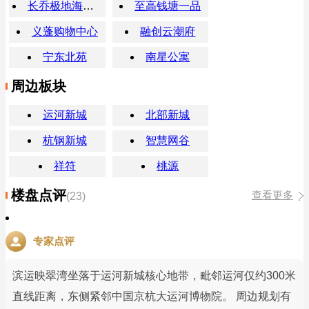
长乔极地海洋公园
至高钱塘一品
义蓬购物中心
融创云潮府
宁东北苑
南星公寓
周边板块
运河新城
北部新城
杭钢新城
智慧网谷
祥符
桃源
楼盘点评
查看更多
(23)
专家点评
滨运映翠湾坐落于运河新城核心地带，毗邻运河仅约300米
直线距离，东侧紧邻中国京杭大运河博物院。 周边规划有