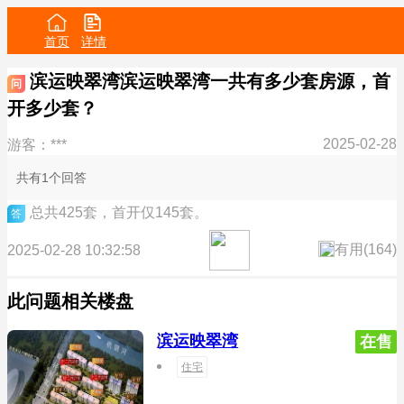
首页
详情
滨运映翠湾滨运映翠湾一共有多少套房源，首
问
开多少套？
2025-02-28
游客：***
共有1个回答
总共425套，首开仅145套。
答
有用(
164
)
2025-02-28 10:32:58
此问题相关楼盘
滨运映翠湾
在售
住宅