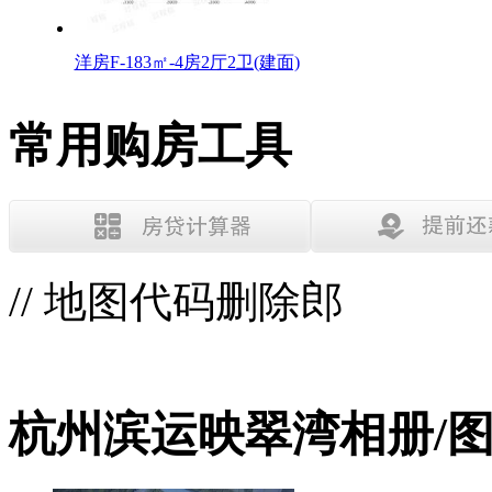
洋房F-183㎡-4房2厅2卫(建面)
常用购房工具
// 地图代码删除郎
杭州滨运映翠湾相册/