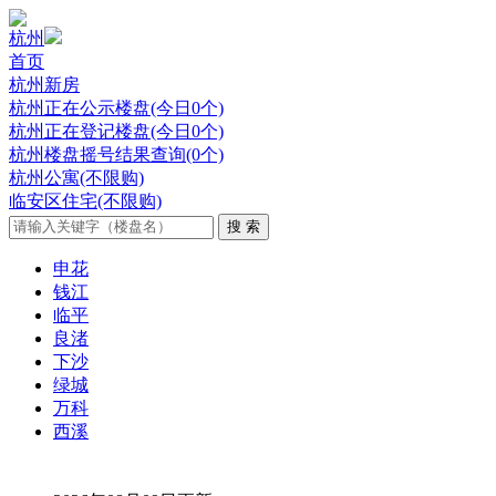
杭州
首页
杭州新房
杭州正在公示楼盘(今日0个)
杭州正在登记楼盘(今日0个)
杭州楼盘摇号结果查询(0个)
杭州公寓(不限购)
临安区住宅(不限购)
申花
钱江
临平
良渚
下沙
绿城
万科
西溪