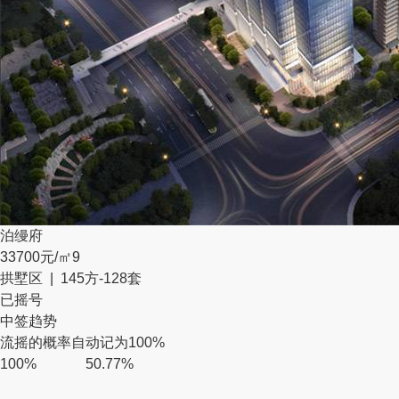
泊缦府
33700元/㎡
9
拱墅区 | 145方-128套
已摇号
中签趋势
流摇的概率自动记为100%
100%
50.77%