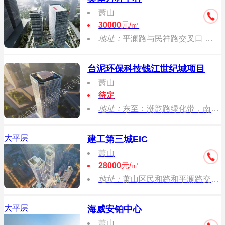
萧山
30000
元/㎡
地址：
平澜路与民祥路交叉口 （规划亚运村主入口西南角）
台泥环保科技钱江世纪城项目
萧山
待定
地址：
东至：潮韵路绿化带，南至：金鸡路绿化带，西至：观澜路绿化带，北至：规划支路
大平层
建工第三城EIC
萧山
28000
元/㎡
地址：
萧山区民和路和平澜路交叉口
大平层
海威安铂中心
萧山