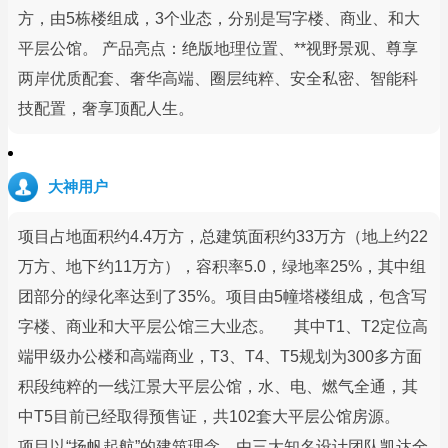
方，由5栋楼组成，3个业态，分别是写字楼、商业、和大
平层公馆。 产品亮点：绝版地理位置、**视野景观、尊享
两岸优质配套、奢华高端、圈层纯粹、安全私密、智能科
技配置，奢享顶配人生。
大神用户
项目占地面积约4.4万方，总建筑面积约33万方（地上约22
万方、地下约11万方），容积率5.0，绿地率25%，其中组
团部分的绿化率达到了35%。项目由5幢塔楼组成，包含写
字楼、商业和大平层公馆三大业态。 其中T1、T2定位高
端甲级办公楼和高端商业，T3、T4、T5规划为300多方面
积段纯粹的一线江景大平层公馆，水、电、燃气全通，其
中T5目前已经取得预售证，共102套大平层公馆房源。
项目以“扬帆起航”的建筑理念，由三大知名设计团队凯达全