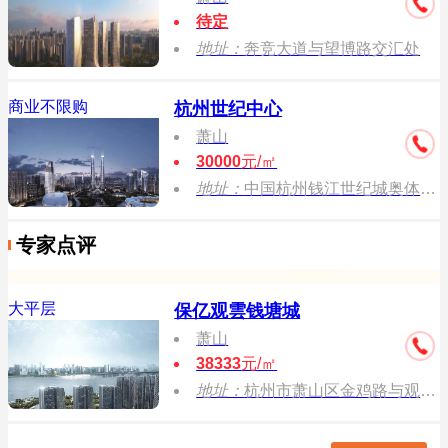
待定
地址：
奔竞大道与望博路交汇处
商业不限购
杭州世纪中心
萧山
30000
元/㎡
地址：
中国杭州钱江世纪城奥体博览城奔竞大道（国际博览中心西侧）
专家点评
大平层
保亿观雲钱塘城
萧山
38333
元/㎡
地址：
杭州市萧山区金鸡路与观澜路交叉口