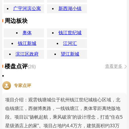
广宇河滨公寓
新西湖小镇
周边板块
奥体
钱江世纪城
钱江新城
江河汇
滨江区政府
望江新城
楼盘点评
查看更多
(26)
专家点评
项目介绍：观雲钱塘城位于杭州钱江世纪城核心区域，北
临钱塘江，西侧博奥路，一线钱塘江，奥体零距离绝版地
段。项目以“扬帆起航，乘风破浪”的设计理念，打造“住在5
星级酒店上的家”。项目占地约4.4万方，建筑面积约33万