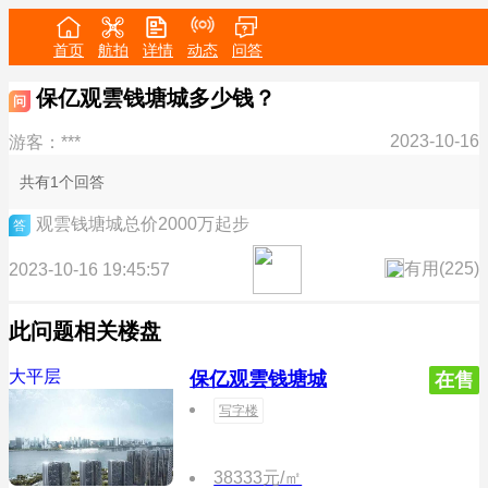
首页
航拍
详情
动态
问答
保亿观雲钱塘城多少钱？
问
2023-10-16
游客：***
共有1个回答
观雲钱塘城总价2000万起步
答
有用(
225
)
2023-10-16 19:45:57
此问题相关楼盘
大平层
保亿观雲钱塘城
在售
写字楼
38333元/㎡