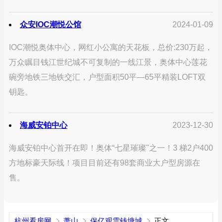
众安IOC潮悦公馆
2024-01-09
IOC潮悦奥体中心，网红小公寓的天花板，总价:230万起，
万众瞩目钱江世纪城不可复制的一线江景，奥体中心莲花
碗旁地铁三地铁交汇，户型面积50平—65平精装LOFT双
钥匙。
海威安铂中心
2023-12-30
海威安铂中心首开在即！奥体“七星璀璨"之一！3 梯2户400
方地标豪天际线！项目目前还有98套商业大户型房源在
售。
杭州看房网
萧山
保亿观雲钱塘城
正文