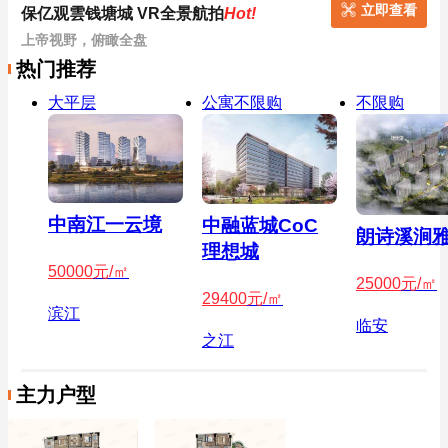
立即查看
保亿观雲钱塘城 VR全景航拍
Hot!
上帝视野，俯瞰全盘
热门推荐
大平层
公寓不限购
不限购
中南江一云境
中融蓝城CoC
朗诗溪涧
理想城
50000
元/㎡
25000
元/㎡
29400
元/㎡
滨江
临安
之江
主力户型