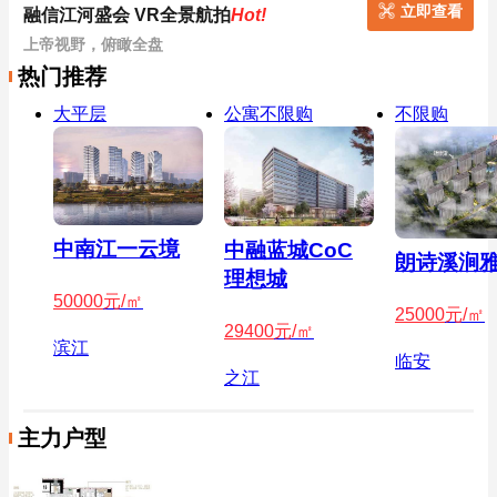
立即查看
融信江河盛会 VR全景航拍
Hot!
上帝视野，俯瞰全盘
热门推荐
大平层
公寓不限购
不限购
中南江一云境
中融蓝城CoC
朗诗溪涧
理想城
50000
元/㎡
25000
元/㎡
29400
元/㎡
滨江
临安
之江
主力户型