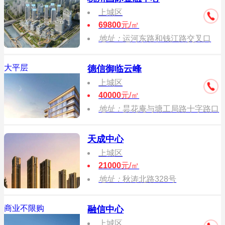
上城区
69800
元/㎡
地址：
运河东路和钱江路交叉口
大平层
德信御临云峰
上城区
40000
元/㎡
地址：
昙花庵与塘工局路十字路口
天成中心
上城区
21000
元/㎡
地址：
秋涛北路328号
商业不限购
融信中心
上城区