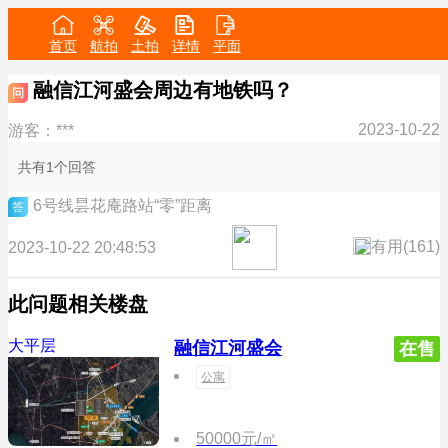
首页
航拍
土拍
详情
平面
融信江河盛会周边有地铁吗？
问
2023-10-22
游客：***
共有1个回答
6号线昙花庵路站“零”距离
答
有用(
161
)
2023-10-22 20:48:53
此问题相关楼盘
大平层
融信江河盛会
在售
公寓
50000元/㎡