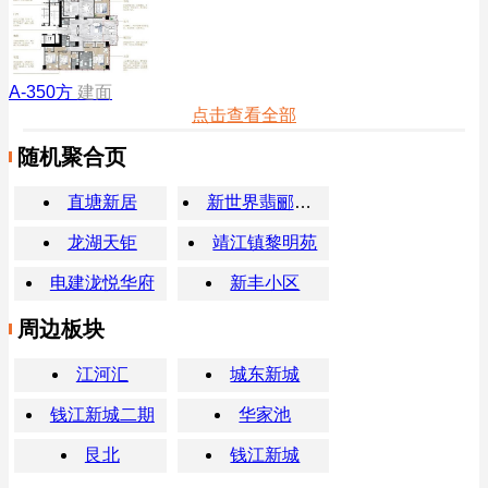
A-350方
建面
点击查看全部
随机聚合页
直塘新居
新世界翡郦中心
龙湖天钜
靖江镇黎明苑
电建泷悦华府
新丰小区
周边板块
江河汇
城东新城
钱江新城二期
华家池
艮北
钱江新城