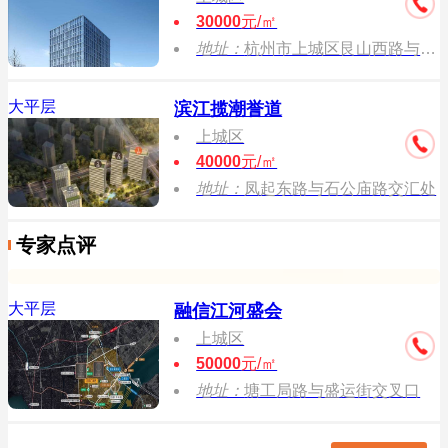
30000
元/㎡
地址：
杭州市上城区艮山西路与新塘路交叉口（地铁4号线新塘路站）
大平层
滨江揽潮誉道
上城区
40000
元/㎡
地址：
凤起东路与石公庙路交汇处
专家点评
大平层
融信江河盛会
上城区
50000
元/㎡
地址：
塘工局路与盛运街交叉口