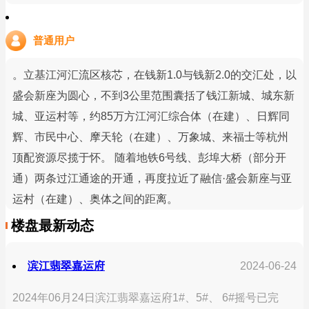
普通用户
。立基江河汇流区核芯，在钱新1.0与钱新2.0的交汇处，以
盛会新座为圆心，不到3公里范围囊括了钱江新城、城东新
城、亚运村等，约85万方江河汇综合体（在建）、日辉同
辉、市民中心、摩天轮（在建）、万象城、来福士等杭州
顶配资源尽揽于怀。 随着地铁6号线、彭埠大桥（部分开
通）两条过江通途的开通，再度拉近了融信·盛会新座与亚
运村（在建）、奥体之间的距离。
楼盘最新动态
滨江翡翠嘉运府
2024-06-24
2024年06月24日滨江翡翠嘉运府1#、5#、 6#摇号已完