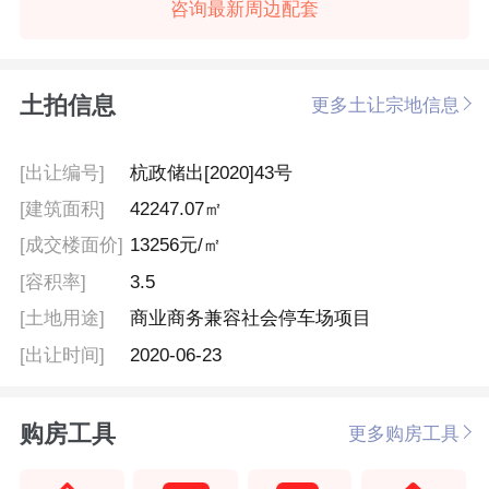
咨询最新周边配套
土拍信息
更多土让宗地信息
[出让编号]
杭政储出[2020]43号
[建筑面积]
42247.07㎡
[成交楼面价]
13256元/㎡
[容积率]
3.5
[土地用途]
商业商务兼容社会停车场项目
[出让时间]
2020-06-23
购房工具
更多购房工具