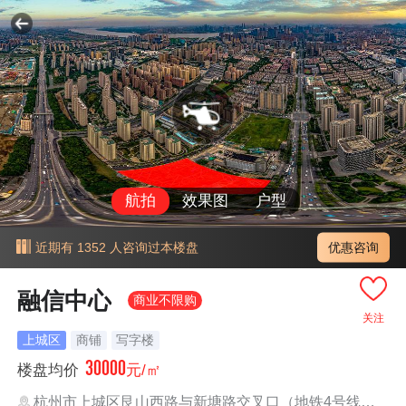
航拍
效果图
户型
优惠咨询
近期有 1352 人咨询过本楼盘
融信中心
商业不限购
关注
上城区
商铺
写字楼
30000
楼盘均价
元/㎡
杭州市上城区艮山西路与新塘路交叉口（地铁4号线新塘路站）