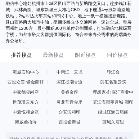
融信中心地处杭州市上城区艮山西路与新塘路交叉口，连接钱江新
城、武林商圈、城东新城三大核心CBD，地下连通4号线新塘路地
铁站，2站即达火车东站和市民中心。地上一纵一横连接新塘路、
艮山西路两大城市中轴，坐拥多维立体交通网路，速达全城。整层
面积约1200方，最小面积300方单位分割面积，打造融信地标级写
字楼，为都市塔尖客群提供国际化、符合未来办公需求的高端商务
办公场所。
推荐楼盘
最新楼盘
附近楼盘
同价楼盘
海威安铂中心
中南江一云境
静江会
西投众安·紫金蘭轩
滨江揽潮誉道
滨汇名望云筑
中家德玺尚座
美睿金座
理想家·红嘉汇商业中
心
世茂璞云东方
灵龙艺音金座
滨江海潮望月城·潮印
中豪悦和金座
众安滨和印
绿城江澜云境阁
海威叁拾浔
西投银泰城
蓝城久宸里