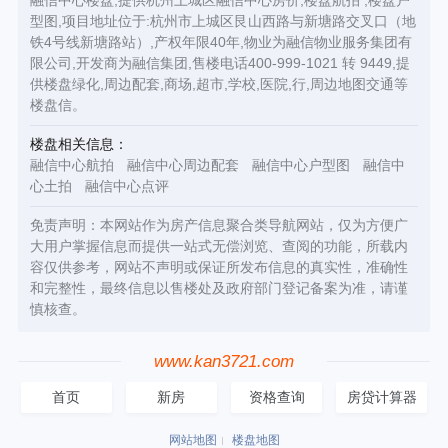
融信中心楼盘,提供杭州上城区融信中心房价,楼盘航拍 ,楼盘户
型图,项目地址位于:杭州市上城区艮山西路与新塘路交叉口（地
铁4号线新塘路站）,产权年限40年,物业为融信物业服务集团有
限公司,开发商为融信集团,售楼电话400-999-1021 转 9449,提
供楼盘绿化,周边配套,商场,超市,学校,医院,行,周边地图交通等
楼盘信。
楼盘相关信息：
融信中心航拍
融信中心周边配套
融信中心户型图
融信中
心土拍
融信中心点评
免责声明：本网站作为房产信息聚合类导航网站，仅为方便广
大用户掌握信息而提供一站式无偿浏览、查阅的功能，所载内
容仅供参考，网站不声明或保证所发布信息的真实性，准确性
和完整性，最终信息以售楼处及政府部门登记备案为准，请谨
慎核查。
www.kan3721.com
首页
新房
资格查询
房贷计算器
网站地图
楼盘地图