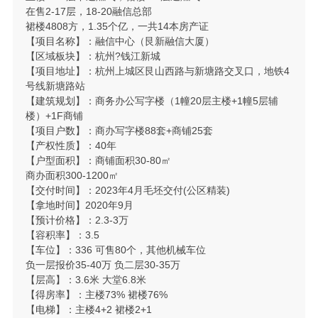
在售2-17层，18-20融信总部
裙楼4808方，1.35个亿，一共14本房产证
【项目名称】：融信中心（艮新融信大厦）
【区域板块】：杭州?钱江新城
【项目地址】：杭州上城区艮山西路与新塘路交叉口，地铁4
号线新塘路站
【建筑规划】：商务办公写字楼（1幢20层主楼+1幢5层辅
楼）+1F商铺
【项目户数】：商办写字楼88套+商铺25套
【产权性质】：40年
【户型面积】：商铺面积30-80㎡
商办面积300-1200㎡
【交付时间】：2023年4月毛坯交付(公区精装)
【拿地时间】2020年9月
【预计价格】：2.3-3万
【容积率】：3.5
【车位】：336 可售80个，其他机械车位
负一层报价35-40万 负二层30-35万
【层高】：3.6米 大堂6.8米
【得房率】：主楼73% 裙楼76%
【电梯】：主楼4+2 裙楼2+1