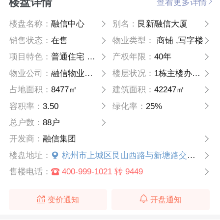
楼盘详情
查看更多详情
楼盘名称：
融信中心
别名：
艮新融信大厦
销售状态：
在售
物业类型：
商铺 ,写字楼
项目特色：
普通住宅 高层
产权年限：
40年
物业公司：
融信物业服务集团有限公司
楼层状况：
1栋主楼办公+1栋辅楼办公
占地面积：
8477㎡
建筑面积：
42247㎡
容积率：
3.50
绿化率：
25%
总户数：
88户
开发商：
融信集团
楼盘地址：
杭州市上城区艮山西路与新塘路交叉口（地铁4号线新塘路站）
售楼电话：
400-999-1021 转 9449
变价通知
开盘通知