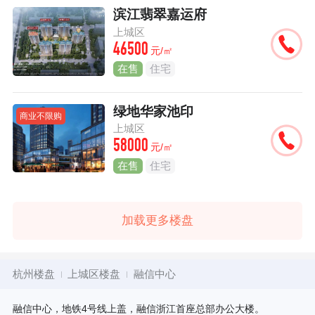
滨江翡翠嘉运府
上城区
46500
元/㎡
在售
住宅
绿地华家池印
商业不限购
上城区
58000
元/㎡
在售
住宅
加载更多楼盘
杭州楼盘
上城区楼盘
融信中心
融信中心，地铁4号线上盖，融信浙江首座总部办公大楼。