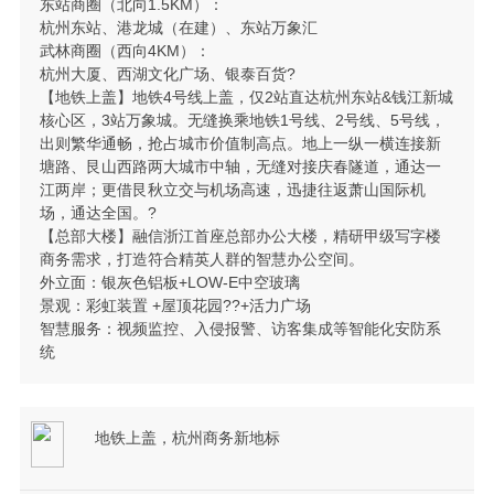
东站商圈（北向1.5KM）：
杭州东站、港龙城（在建）、东站万象汇
武林商圈（西向4KM）：
杭州大厦、西湖文化广场、银泰百货?
【地铁上盖】地铁4号线上盖，仅2站直达杭州东站&钱江新城
核心区，3站万象城。无缝换乘地铁1号线、2号线、5号线，
出则繁华通畅，抢占城市价值制高点。地上一纵一横连接新
塘路、艮山西路两大城市中轴，无缝对接庆春隧道，通达一
江两岸；更借艮秋立交与机场高速，迅捷往返萧山国际机
场，通达全国。?
【总部大楼】融信浙江首座总部办公大楼，精研甲级写字楼
商务需求，打造符合精英人群的智慧办公空间。
外立面：银灰色铝板+LOW-E中空玻璃
景观：彩虹装置 +屋顶花园??+活力广场
智慧服务：视频监控、入侵报警、访客集成等智能化安防系
统
地铁上盖，杭州商务新地标