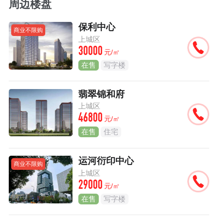
周边楼盘
保利中心
商业不限购
上城区
30000
元/㎡
在售
写字楼
翡翠锦和府
上城区
46800
元/㎡
在售
住宅
运河衍印中心
商业不限购
上城区
29000
元/㎡
在售
写字楼