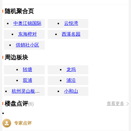
随机聚合页
中奥江锦国际
云悦湾
东海橙对
西溪名园
供销社小区
周边板块
转塘
龙坞
双浦
浦沿
杭州灵山板块楼盘
小和山
楼盘点评
查看更多
(6)
专家点评