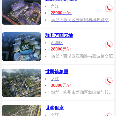
之江
28000
元/㎡
地址：
西湖区云河街与枫桦路交叉口(向西300米)
群升万国天地
西湖区
28000
元/㎡
地址：
西湖区江涵路与碧波路交汇
世腾镜象里
之江
36000
元/㎡
地址：
杭州市西湖区象山路与转江街交汇处西北角
世峯银座
之江