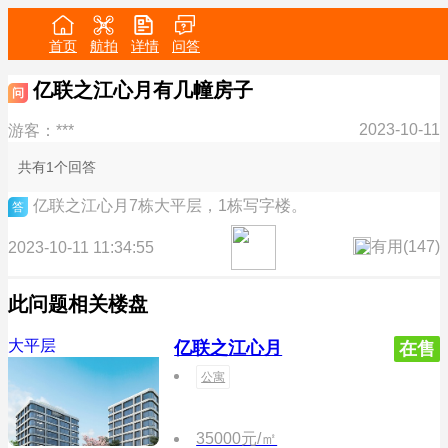
首页
航拍
详情
问答
亿联之江心月有几幢房子
问
2023-10-11
游客：***
共有1个回答
亿联之江心月7栋大平层，1栋写字楼。
答
有用(
147
)
2023-10-11 11:34:55
此问题相关楼盘
大平层
亿联之江心月
在售
公寓
35000元/㎡