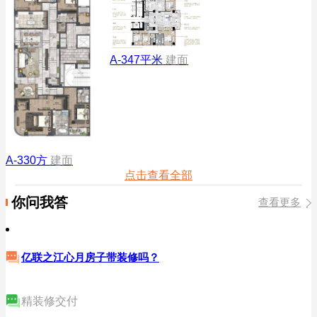
A-347平米
建面
A-330方
建面
点击查看全部
你问我答
查看更多
亿联之江心月房子带装修吗？
精装修交付