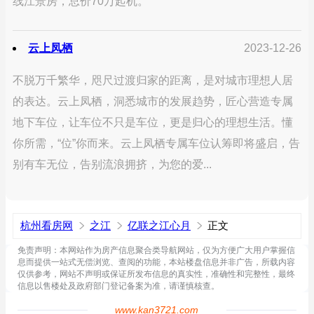
线江景房，总价70万起机。
云上凤栖
2023-12-26
不脱万千繁华，咫尺过渡归家的距离，是对城市理想人居
的表达。云上凤栖，洞悉城市的发展趋势，匠心营造专属
地下车位，让车位不只是车位，更是归心的理想生活。懂
你所需，“位”你而来。云上凤栖专属车位认筹即将盛启，告
别有车无位，告别流浪拥挤，为您的爱...
杭州看房网
之江
亿联之江心月
正文
免责声明：本网站作为房产信息聚合类导航网站，仅为方便广大用户掌握信
息而提供一站式无偿浏览、查阅的功能，本站楼盘信息并非广告，所载内容
仅供参考，网站不声明或保证所发布信息的真实性，准确性和完整性，最终
信息以售楼处及政府部门登记备案为准，请谨慎核查。
www.kan3721.com