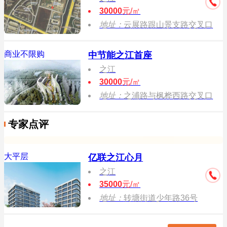
30000
元/㎡
地址：
云展路跟山景支路交叉口
商业不限购
中节能之江首座
之江
30000
元/㎡
地址：
之浦路与枫桦西路交叉口
专家点评
大平层
亿联之江心月
之江
35000
元/㎡
地址：
转塘街道少年路36号