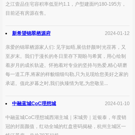
之江壹品住宅容积率低至约1.1，户型建面约180-195方，
目前还有房源在售。
新希望锦翠栖源府
2024-01-12
亲爱的锦翠栖源家人们: 见字如晤,展信舒颜!时光荏苒，又
至岁末。我们于漫长的冬日里存下期盼与希冀，用心绘制
着岁月的成长轨迹。怀抱着对专业的坚持与热爱,精心研磨
每一道工序,将家的样貌细细勾勒,只为兑现给您美好之家的
承诺。值此岁暮之时,我们执臻情为笔,为您敬呈...
中融蓝城CoC理想城
2024-01-10
中融蓝城CoC理想城西湖主城｜宋城旁｜近银泰，年度销
冠的封面颜值，红动全城的红盘密码揭秘，杭州主城区一