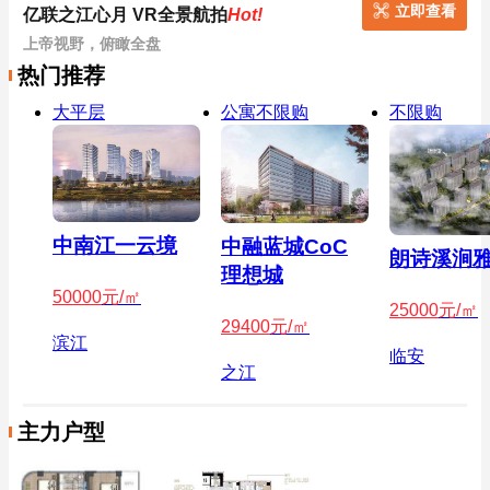
立即查看
亿联之江心月 VR全景航拍
Hot!
上帝视野，俯瞰全盘
热门推荐
大平层
公寓不限购
不限购
中南江一云境
中融蓝城CoC
朗诗溪涧
理想城
50000
元/㎡
25000
元/㎡
29400
元/㎡
滨江
临安
之江
主力户型