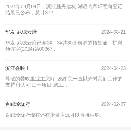
2024年09月04日，滨江越秀建杭·潮语鸣翠轩意向登记
结果已公布，总计372...
华发·武珹云府
2024-08-21
华发·武珹云府已领2#、3#共80套房源的预售证，杭房
预许字(2024)第00367...
滨江叠映里
2024-04-23
尊敬的叠映里业主您好: 感谢您一直以来对我们工作的
支持和认可!由于项目 施工...
百郦玲珑府
2024-02-27
百郦玲珑府现在还有少量房源可以直接认购。