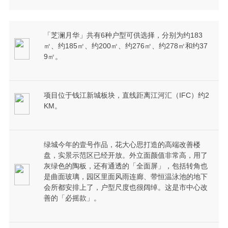
「芝澜月华」共有6种户型可供选择，分别为约183
㎡、约185㎡、约200㎡、约276㎡、约278㎡和约37
9㎡。
项目位于钱江新城板块，直线距离江河汇（IFC）约2
KM。
绿城今年的壹号作品，花大心思打造的高端改善楼
盘，实景示范区已经开放。外立面颜值非常高，用了
灰绿色的陶板，还有通透的「全面屏」，包括转角也
是曲面玻璃，园区里面风雨连廊、带恒温泳池的地下
会所都安排上了，户型尺度也很阔绰。这是市中心改
善的「必摇款」。