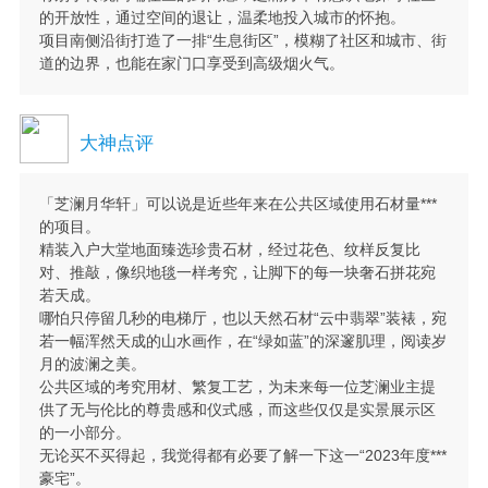
的开放性，通过空间的退让，温柔地投入城市的怀抱。
项目南侧沿街打造了一排“生息街区”，模糊了社区和城市、街
道的边界，也能在家门口享受到高级烟火气。
大神点评
「芝澜月华轩」可以说是近些年来在公共区域使用石材量***
的项目。
精装入户大堂地面臻选珍贵石材，经过花色、纹样反复比
对、推敲，像织地毯一样考究，让脚下的每一块奢石拼花宛
若天成。
哪怕只停留几秒的电梯厅，也以天然石材“云中翡翠”装裱，宛
若一幅浑然天成的山水画作，在“绿如蓝”的深邃肌理，阅读岁
月的波澜之美。
公共区域的考究用材、繁复工艺，为未来每一位芝澜业主提
供了无与伦比的尊贵感和仪式感，而这些仅仅是实景展示区
的一小部分。
无论买不买得起，我觉得都有必要了解一下这一“2023年度***
豪宅”。