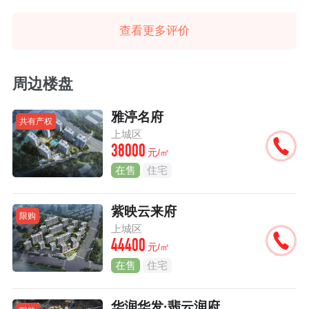
查看更多评价
周边楼盘
雅渟名府
共有产权
上城区
38000
元/㎡
在售
住宅
紫映云来府
限购
上城区
44400
元/㎡
在售
住宅
华润华发·翡云润府