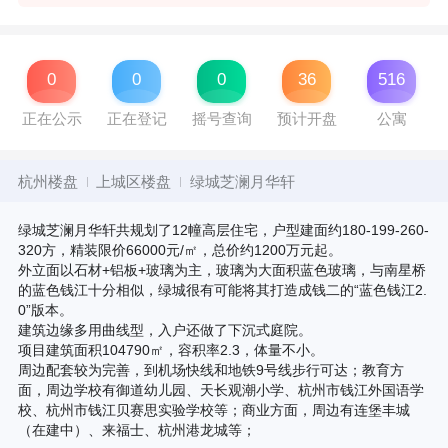
0
0
0
36
516
正在公示
正在登记
摇号查询
预计开盘
公寓
杭州楼盘
上城区楼盘
绿城芝澜月华轩
绿城芝澜月华轩共规划了12幢高层住宅，户型建面约180-199-260-
320方，精装限价66000元/㎡，总价约1200万元起。
外立面以石材+铝板+玻璃为主，玻璃为大面积蓝色玻璃，与南星桥
的蓝色钱江十分相似，绿城很有可能将其打造成钱二的“蓝色钱江2.
0”版本。
建筑边缘多用曲线型，入户还做了下沉式庭院。
项目建筑面积104790㎡，容积率2.3，体量不小。
周边配套较为完善，到机场快线和地铁9号线步行可达；教育方
面，周边学校有御道幼儿园、天长观潮小学、杭州市钱江外国语学
校、杭州市钱江贝赛思实验学校等；商业方面，周边有连堡丰城
（在建中）、来福士、杭州港龙城等；