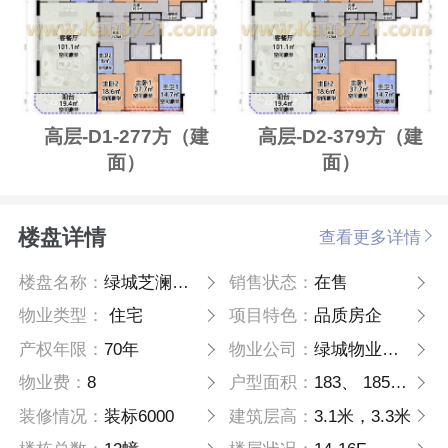
高层-D1-277方（建
高层-D2-379方（建
面）
面）
楼盘详情
查看更多详情
楼盘名称：
绿城芝澜月华轩
销售状态：
在售
物业类型：
住宅
项目特色：
品质房企
产权年限：
70年
物业公司：
绿城物业服务集团有限公司
物业费：
8
户型面积：
183、 185、200、 278、379方
装修情况：
装标6000
建筑层高：
3.1米，3.3米