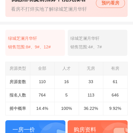
预约看房
看房不打烊实地了解绿城芝澜月华轩
绿城芝澜月华轩
绿城芝澜月华轩
销售范围:8#、9#、12#
销售范围:4#、7#
房源类型
全部
人才
无房
有房
房源套数
110
16
33
61
报名
人数
764
5
113
646
摇中概率
14.4%
100%
36.22%
9.92%
一房一价
购房资料