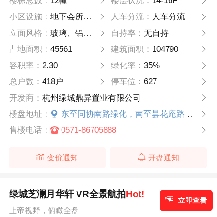
楼栋总数：
12幢
楼层状况：
14-16F
小区设施：
地下会所配置恒温泳池、健身房、瑜伽室等功能空间
人车分流：
人车分流
立面风格：
玻璃、铝板、陶板、基座石材等
自持率：
无自持
占地面积：
45561
建筑面积：
104790
容积率：
2.30
绿化率：
35%
总户数：
418户
停车位：
627
开发商：
杭州绿城鼎异置业有限公司
楼盘地址：
东至同协南路绿化，南至昙花庵路，西至规划东御路，北至绿化。
售楼电话：
0571-86705888
变价通知
开盘通知
绿城芝澜月华轩 VR全景航拍
Hot!
立即查看
上帝视野，俯瞰全盘