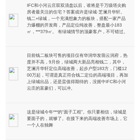
IFC和小河云庄双双清盘以后，谁将是千万级塔尖购
房者最关注的住宅？答案或许是绿城·芝澜月华轩。
钱二+绿城，一个充满想象力的板块，搭配一家产品
力爆棚的开发商，产品定位纯改善，整盘最小183
㎡，***379㎡。 有绿城情节的顶豪客户，不可错过。
目前钱二板块可售的项目仅有华润华发翡云润府，热
度并不高，9月份，绿城两大新品亮相钱二，其中，
芝澜月华轩定位高端改善，起步户型183方，门槛12
00万起，可谓是真正符合钱二定位的高端项目，再加
上绿城出品，还是蛮值得期待的，没摇中IFC和小河
云庄的富豪们，可以冲。
这是绿城今年***的“面子工程”。你只要相信，绿城是
要面子的，就够了。在接下来的高端改善市场上，它
一个人在独舞