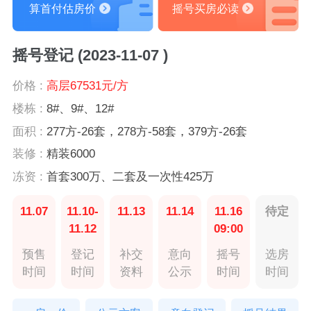
算首付估房价
摇号买房必读
摇号登记 (2023-11-07 )
价格 :
高层67531元/方
楼栋 :
8#、9#、12#
面积 :
277方-26套，278方-58套，379方-26套
装修 :
精装6000
冻资 :
首套300万、二套及一次性425万
11.07
11.10-
11.13
11.14
11.16
待定
11.12
09:00
预售
登记
补交
意向
摇号
选房
时间
时间
资料
公示
时间
时间