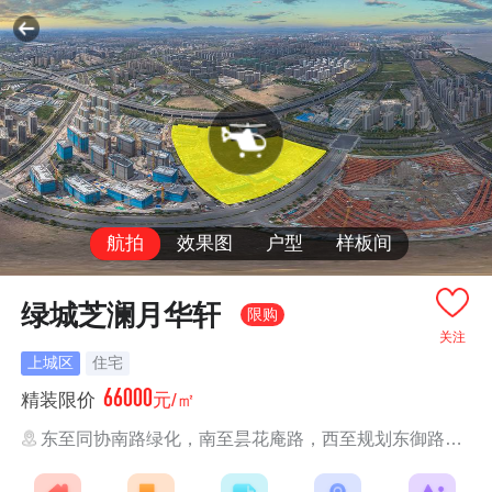
航拍
效果图
户型
样板间
绿城芝澜月华轩
限购
关注
上城区
住宅
66000
精装限价
元/㎡
东至同协南路绿化，南至昙花庵路，西至规划东御路，北至绿化。