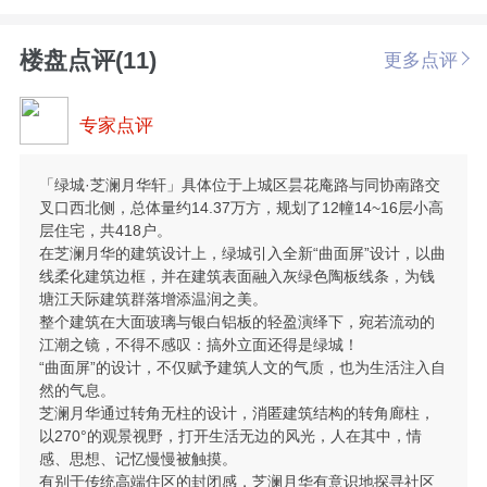
楼盘点评(11)
更多点评
专家点评
「绿城·芝澜月华轩」具体位于上城区昙花庵路与同协南路交
叉口西北侧，总体量约14.37万方，规划了12幢14~16层小高
层住宅，共418户。
在芝澜月华的建筑设计上，绿城引入全新“曲面屏”设计，以曲
线柔化建筑边框，并在建筑表面融入灰绿色陶板线条，为钱
塘江天际建筑群落增添温润之美。
整个建筑在大面玻璃与银白铝板的轻盈演绎下，宛若流动的
江潮之镜，不得不感叹：搞外立面还得是绿城！
“曲面屏”的设计，不仅赋予建筑人文的气质，也为生活注入自
然的气息。
芝澜月华通过转角无柱的设计，消匿建筑结构的转角廊柱，
以270°的观景视野，打开生活无边的风光，人在其中，情
感、思想、记忆慢慢被触摸。
有别于传统高端住区的封闭感，芝澜月华有意识地探寻社区