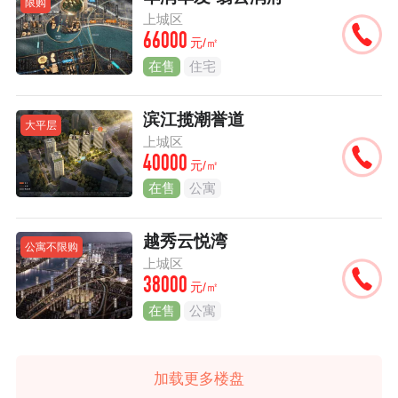
限购
上城区
66000
元/㎡
在售
住宅
滨江揽潮誉道
大平层
上城区
40000
元/㎡
在售
公寓
越秀云悦湾
公寓不限购
上城区
38000
元/㎡
在售
公寓
加载更多楼盘