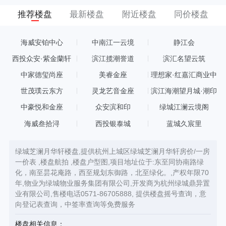
推荐楼盘
最新楼盘
附近楼盘
同价楼盘
海威安铂中心
中南江一云境
静江会
西投众安·紫金蘭轩
滨江揽潮誉道
滨汇名望云筑
中家德玺尚座
美睿金座
理想家·红嘉汇商业中
心
世茂璞云东方
灵龙艺音金座
滨江海潮望月城·潮印
中豪悦和金座
众安滨和印
绿城江澜云境阁
海威叁拾浔
西投银泰城
蓝城久宸里
绿城芝澜月华轩楼盘,提供杭州上城区绿城芝澜月华轩房价/一房
一价表 ,楼盘航拍 ,楼盘户型图,项目地址位于:东至同协南路绿
化，南至昙花庵路，西至规划东御路，北至绿化。,产权年限70
年,物业为绿城物业服务集团有限公司,开发商为杭州绿城鼎异置
业有限公司,售楼电话0571-86705888, 提供楼盘摇号查询，意
向登记表查询，中签率查询等免费服务
楼盘相关信息：