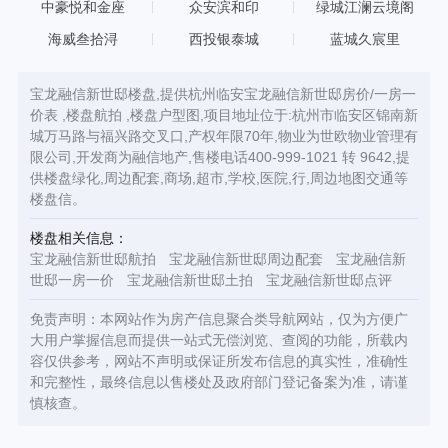
中豪悦和金座
众安滨和印
绿城江澜云境阁
海威叁拾浔
西投银泰城
蓝城久宸里
宝龙融信新世邸楼盘,提供杭州临安宝龙融信新世邸房价/一房一
价表 ,楼盘航拍 ,楼盘户型图,项目地址位于:杭州市临安区锦南新
城万马路与福兴路交叉口,产权年限70年,物业为世欧物业管理有
限公司,开发商为融信地产,售楼电话400-999-1021 转 9642,提
供楼盘绿化,周边配套,商场,超市,学校,医院,行,周边地图交通等
楼盘信。
楼盘相关信息：
宝龙融信新世邸航拍
宝龙融信新世邸周边配套
宝龙融信新
世邸一房一价
宝龙融信新世邸土拍
宝龙融信新世邸点评
免责声明：本网站作为房产信息聚合类导航网站，仅为方便广
大用户掌握信息而提供一站式无偿浏览、查阅的功能，所载内
容仅供参考，网站不声明或保证所发布信息的真实性，准确性
和完整性，最终信息以售楼处及政府部门登记备案为准，请谨
慎核查。