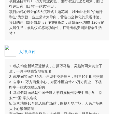
项目还自带约1.5万方商业街区，领衔潮流的业态规划，贴心
打造出家门口的“一站式”生活。
项目内精心设计的5大沉浸式主题花园，以Hello社区的“知行
和艺”为宗旨，业主需求为导向，营造出全龄化的景观体验。
项目的住宅部分规划设计有8栋高层，建筑面积约89-120㎡的
人居住品，兼具仪式感与功能性，打造出临安国际都会生活
体！
大神点评
1. 临安锦南新城亚运板块，占据万马路、吴越路两大黄金干
道，一路串联临安地标配套
2. 临安同等面积89方小户型中交房最早，明年10月即可交房
3. 自带1.5万方商业中心，对面小区自带2.5万方商业，下楼
即享一站式吃喝玩乐购
4. 马路斜对面就是中国传媒大学附属杭州临安中旭小学，临
安***“国”字头名校
5. 近邻地铁16号线人民广场站，圈揽万华广场、人民广场两
大中心繁华商圈
宝龙融信·新世邸售楼处：主城西，亚运红盘，咫尺地铁口，