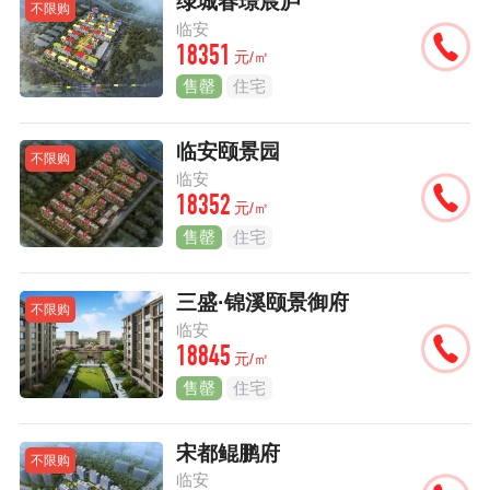
绿城春璟宸庐
不限购
临安
18351
元/㎡
售罄
住宅
临安颐景园
不限购
临安
18352
元/㎡
售罄
住宅
三盛·锦溪颐景御府
不限购
临安
18845
元/㎡
售罄
住宅
宋都鲲鹏府
不限购
临安