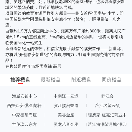
路、吴越路的交汇处，既承接老城区的基础利好，也承袭着临安新
城区的繁华势能，且近距地铁16号线。
项目周边的教育资源同样引人瞩目——临安首座“国字头”小学，即
中国传媒大学附属杭州临安中旭小学（暂名），距项目仅一步之
遥。
自带约1.5万方邻里商业中心，距离万华广场约800米，距离人民广
场约1.5km的直线距离。**勾勒出周边繁华的同时，也将同步引领
临安国际化一站式生
承袭着新纪元的锋芒，相信宝龙联手融信的临安首作——新世邸，
亦将以“开创临安新世纪”的高度与魄力，打造出同频杭州的前沿作
品！
在售普通住宅 市场类商铺 高层
推荐楼盘
最新楼盘
附近楼盘
同价楼盘
海威安铂中心
中南江一云境
静江会
西投众安·紫金蘭轩
滨江揽潮誉道
滨汇名望云筑
中家德玺尚座
美睿金座
理想家·红嘉汇商业中
心
世茂璞云东方
灵龙艺音金座
滨江海潮望月城·潮印