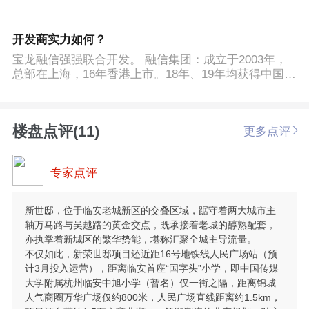
开发商实力如何？
宝龙融信强强联合开发。 融信集团：成立于2003年，
总部在上海，16年香港上市。18年、19年均获得中国房
企综合实力20强，18年荣膺年度在杭房企权益榜单TOP
2，正式迈入千亿房企阵营！拿地眼光极具前瞻性，摇
号以来**万人摇两万人摇均来自融信。 宝龙集团：1990
楼盘点评(11)
更多点评
年在澳门成立，拥有30年老牌房产开发经验。旗下的宝
龙地产专注于开发运营综合性商业地产项目。在杭州知
名的综合体有：滨江宝龙城，下沙宝龙广场，萧山宝龙
专家点评
广场，临安宝龙广场等。 专注品质地产的融信和商业
运营专家的宝龙强强联合，将打造锦南新城的标杆住宅
区。 融信世纪系产品高端大气，整体立面现代典雅，
新世邸，位于临安老城新区的交叠区域，踞守着两大城市主
大比例开窗+简洁的金属栏板，外观真石漆色彩素雅洁
轴万马路与吴越路的黄金交点，既承接着老城的醇熟配套，
净的高级灰为基调，单元门头选用浅灰色石材，打造锦
亦执掌着新城区的繁华势能，堪称汇聚全城主导流量。
南新城板块内标杆住宅区。
不仅如此，新荣世邸项目还近距16号地铁线人民广场站（预
计3月投入运营），距离临安首座“国字头”小学，即中国传媒
大学附属杭州临安中旭小学（暂名）仅一街之隔，距离锦城
人气商圈万华广场仅约800米，人民广场直线距离约1.5km，