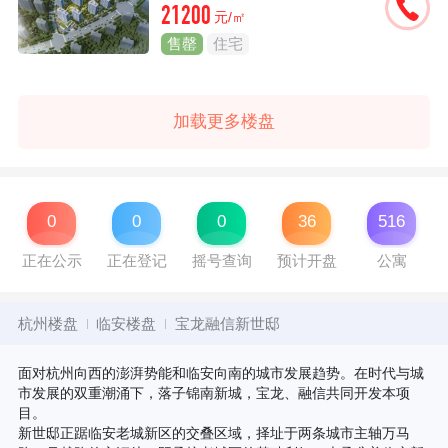
21200
元/㎡
售罄
住宅
加载更多楼盘
0
0
0
36
516
正在公示
正在登记
摇号查询
预计开盘
公寓
杭州楼盘
临安楼盘
宝龙融信新世邸
面对杭州向西的澎湃势能和临安向南的城市发展趋势。在时代与城
市发展的双重潮涌下，落子锦南新城，宝龙、融信共同开发本项
目。
新世邸正踞临安老城新区的交叠区域，择址于两条城市主轴万马