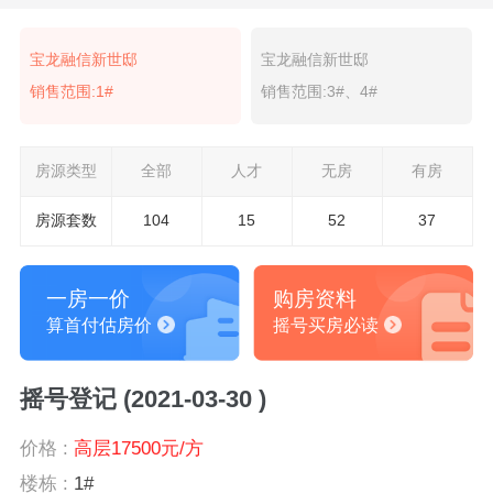
宝龙融信新世邸
宝龙融信新世邸
销售范围:1#
销售范围:3#、4#
房源类型
全部
人才
无房
有房
房源套数
104
15
52
37
一房一价
购房资料
算首付估房价
摇号买房必读
摇号登记 (2021-03-30 )
价格 :
高层17500元/方
楼栋 :
1#