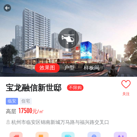
效果图
户型
样板间
宝龙融信新世邸
不限购
关注
临安
住宅
17500
高层
元/㎡
杭州市临安区锦南新城万马路与福兴路交叉口