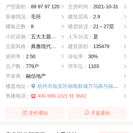
户型面积：
89 97 97 120
交房时间：
2021-10-31
装修情况：
毛坯
建筑层高：
2.9
楼栋总数：
8
楼层状况：
21～27层
小区设施：
五大主题公园，塑胶跑道等 两大核心景观
人车分流：
是
立面风格：
典雅现代风格
建筑面积：
135479
容积率：
2.50
绿化率：
30%
总户数：
779户
停车位：
1103
开发商：
融信地产
楼盘地址：
杭州市临安区锦南新城万马路与福兴路交叉口
售楼电话：
400-999-1021 转 9642
变价通知
开盘通知