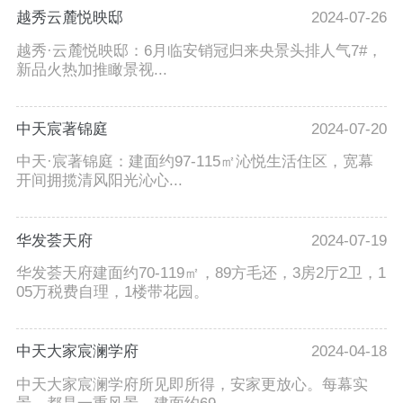
越秀云麓悦映邸
2024-07-26
越秀·云麓悦映邸：6月临安销冠归来央景头排人气7#，
新品火热加推瞰景视...
中天宸著锦庭
2024-07-20
中天·宸著锦庭：建面约97-115㎡沁悦生活住区，宽幕
开间拥揽清风阳光沁心...
华发荟天府
2024-07-19
华发荟天府建面约70-119㎡，89方毛还，3房2厅2卫，1
05万税费自理，1楼带花园。
中天大家宸澜学府
2024-04-18
中天大家宸澜学府所见即所得，安家更放心。每幕实