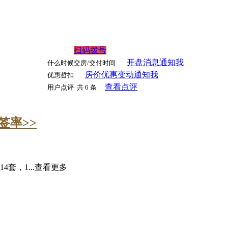
扫码拨号
开盘消息通知我
什么时候交房/交付时间
房价优惠变动通知我
优惠哲扣
查看点评
用户点评
共 6 条
签率>>
14套，1...
查看更多