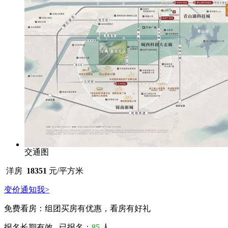
交通图
洋房
18351
元/平方米
变价通知我>
免费看房：
组团买房有优惠，看房有好礼
报名长期有效 已报名：
85
人