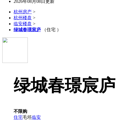
2026年08月08日更新
杭州房产
>
杭州楼盘
>
临安楼盘
>
绿城春璟宸庐
（住宅 ）
绿城春璟宸庐
不限购
住宅
毛坯
临安