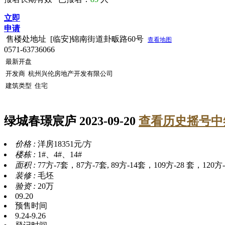
立即
申请
售楼处地址
[临安]锦南街道卦畈路60号
查看地图
0571-63736066
最新开盘
开发商
杭州兴伦房地产开发有限公司
建筑类型
住宅
绿城春璟宸庐
2023-09-20
查看历史摇号中
价格 :
洋房18351元/方
楼栋 :
1#、4#、14#
面积 :
77方-7套，87方-7套, 89方-14套，109方-28 套，120方-
装修 :
毛坯
验资 :
20万
09.20
预售时间
9.24-9.26