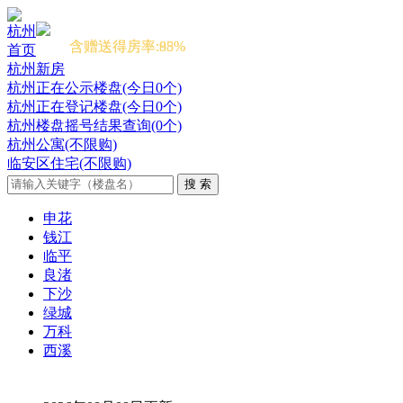
本期开盘
本期开盘
杭州
含赠送得房率:88%
含赠送得房率:95%
首页
杭州新房
杭州正在公示楼盘(今日0个)
杭州正在登记楼盘(今日0个)
杭州楼盘摇号结果查询(0个)
杭州公寓(不限购)
临安区住宅(不限购)
申花
钱江
临平
良渚
下沙
绿城
万科
西溪