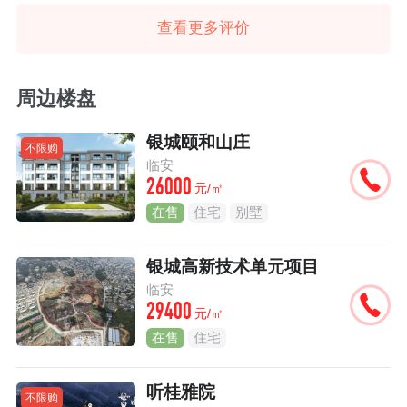
查看更多评价
周边楼盘
银城颐和山庄
不限购
临安
26000
元/㎡
在售
住宅
别墅
银城高新技术单元项目
临安
29400
元/㎡
在售
住宅
听桂雅院
不限购