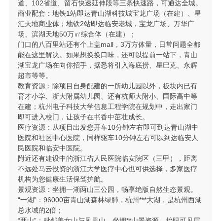
道、102省道、留石快速延伸段等三条快速路，可通达全城。
商业配套：地铁1站即达青山湖科技城宝龙广场（在建）、星
汇天地商业体；地铁2站即达临安老城，宝龙广场、万华广
场、滨湖天地50万㎡综合体（在建）；
门口的八百里站还有个上盖mall，3万方体量，日常问题全都
能在这里解决。如果想换换口味，还可以提前一站下，青山
湖宝龙广场在向你招手，据悉将引入海底捞、星巴克、永辉
超市等等。
教育资源：除项目自身配建的一所幼儿园以外，板块内已有
育才小学、浙大附属幼儿园、还有杭师大附小、国际高中等
在建；杭州电子科技大学信息工程学院在规划中，走出家门
即可进入校门，让孩子在书香中茁壮成长。
医疗资源：从项目出发您开车10分钟左右即可到达青山湖中
医院和社区中心医院，同样驱车10分钟左右可以到达临安人
民医院和临安中医院。
附近还有建设中的浙江省人民医院临安院区（三甲），距离
不远处马云投资的浙江大学医疗中心也可供选择，多家医疗
机构为您健康生活保驾护航。
景观资源：坐拥一湖两山三公园，畅享绝版自然生态景观。
“一湖”：96000亩青山湖森林绿肺，杭州***大湖，是杭州西湖
总水域的2倍；
“两山”：毗邻美女山与凤凰山，坐拥**山景资源，抬眼可见层