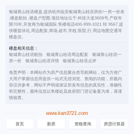
银城青山桂语楼盘,提供杭州临安银城青山桂语房价/一房一价表
,楼盘航拍 ,楼盘户型图,项目地址位于:科技大道3608号,产权年
限70年,开发商为银城国际,售楼电话400-999-1021 转 9567,提
供楼盘绿化,周边配套,商场,超市,学校,医院,行,周边地图交通等
楼盘信。
楼盘相关信息：
银城青山桂语航拍
银城青山桂语周边配套
银城青山桂语一
房一价
银城青山桂语详情
银城青山桂语点评
免责声明：本网站作为房产信息聚合类导航网站，仅为方便广
大用户掌握信息而提供一站式无偿浏览、查阅的功能，所载内
容仅供参考，网站不声明或保证所发布信息的真实性，准确性
和完整性，最终信息以售楼处及政府部门登记备案为准，请谨
慎核查。
www.kan3721.com
首页
新房
资格查询
房贷计算器