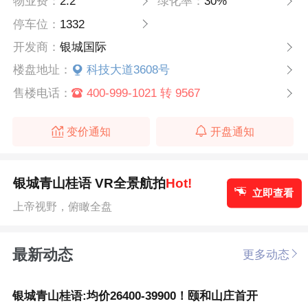
物业费：
2.2
绿化率：
30%
停车位：
1332
开发商：
银城国际
楼盘地址：
科技大道3608号
售楼电话：
400-999-1021 转 9567
变价通知
开盘通知
银城青山桂语 VR全景航拍
Hot!
立即查看
上帝视野，俯瞰全盘
最新动态
更多动态
银城青山桂语:均价26400-39900！颐和山庄首开