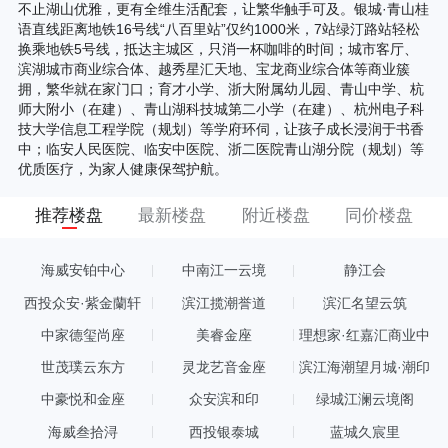
不止湖山优雅，更有全维生活配套，让繁华触手可及。银城·青山桂
语直线距离地铁16号线“八百里站”仅约1000米，7站绿汀路站轻松
换乘地铁5号线，抵达主城区，只消一杯咖啡的时间；城市客厅、
滨湖城市商业综合体、越秀星汇天地、宝龙商业综合体等商业簇
拥，繁华就在家门口；育才小学、浙大附属幼儿园、青山中学、杭
师大附小（在建）、青山湖科技城第二小学（在建）、杭州电子科
技大学信息工程学院（规划）等学府环伺，让孩子成长浸润于书香
中；临安人民医院、临安中医院、浙二医院青山湖分院（规划）等
优质医疗，为家人健康保驾护航。
推荐楼盘
最新楼盘
附近楼盘
同价楼盘
海威安铂中心
中南江一云境
静江会
西投众安·紫金蘭轩
滨江揽潮誉道
滨汇名望云筑
中家德玺尚座
美睿金座
理想家·红嘉汇商业中
心
世茂璞云东方
灵龙艺音金座
滨江海潮望月城·潮印
中豪悦和金座
众安滨和印
绿城江澜云境阁
海威叁拾浔
西投银泰城
蓝城久宸里