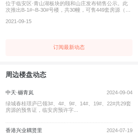
位于临安区·青山湖板块的颐和山庄发布销售公示。此
次推出B-1#~B-30#号楼，共30幢，可售449套房源（其
中多层户型建...
2021-09-15
订阅最新动态
周边楼盘动态
中天·樾青岚
2024-09-04
绿城春桂璟庐已领3#、4#、9#、14#、19#、22#共29套
房源的预售证，临安房预许字...
香港兴业耦贤里
2024-07-19