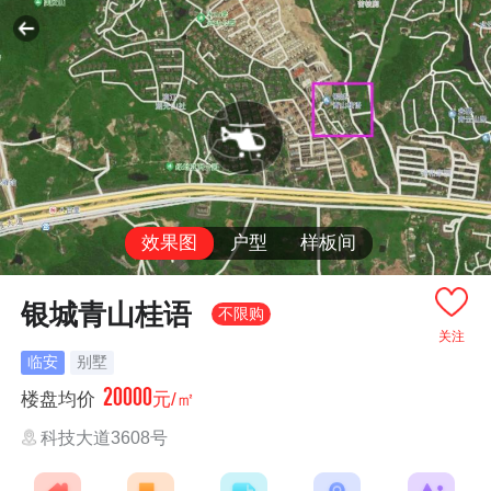
效果图
户型
样板间
银城青山桂语
不限购
关注
临安
别墅
20000
楼盘均价
元/㎡
科技大道3608号