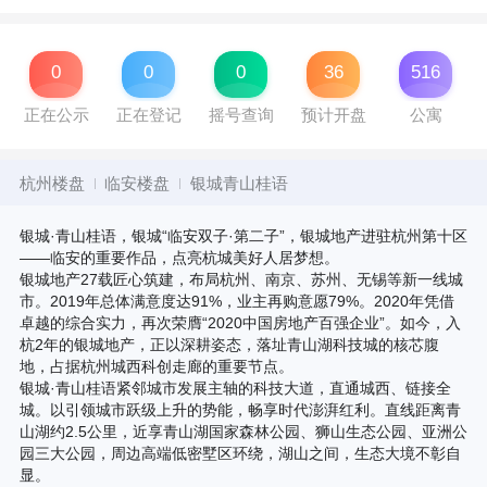
0
0
0
36
516
正在公示
正在登记
摇号查询
预计开盘
公寓
杭州楼盘
临安楼盘
银城青山桂语
银城·青山桂语，银城“临安双子·第二子”，银城地产进驻杭州第十区
——临安的重要作品，点亮杭城美好人居梦想。
银城地产27载匠心筑建，布局杭州、南京、苏州、无锡等新一线城
市。2019年总体满意度达91%，业主再购意愿79%。2020年凭借
卓越的综合实力，再次荣膺“2020中国房地产百强企业”。如今，入
杭2年的银城地产，正以深耕姿态，落址青山湖科技城的核芯腹
地，占据杭州城西科创走廊的重要节点。
银城·青山桂语紧邻城市发展主轴的科技大道，直通城西、链接全
城。以引领城市跃级上升的势能，畅享时代澎湃红利。直线距离青
山湖约2.5公里，近享青山湖国家森林公园、狮山生态公园、亚洲公
园三大公园，周边高端低密墅区环绕，湖山之间，生态大境不彰自
显。