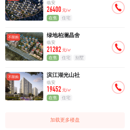
临安
26400
元/㎡
在售
住宅
绿地柏澜晶舍
不限购
临安
21282
元/㎡
在售
住宅
别墅
滨江湖光山社
不限购
临安
19452
元/㎡
在售
住宅
加载更多楼盘